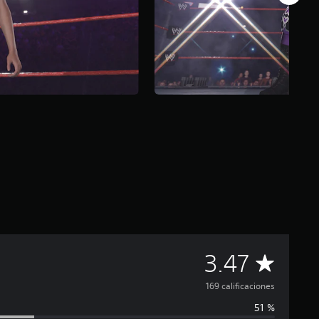
C
3.47
a
169 calificaciones
51 %