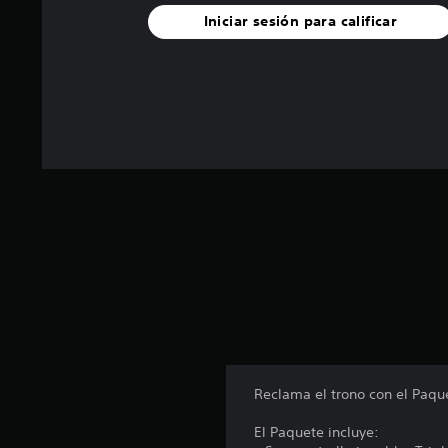
u
Iniciar sesión para calificar
n
t
o
t
a
l
d
e
1
6
9
c
a
l
i
f
i
c
a
c
Reclama el trono con el Paqu
i
o
El Paquete incluye: