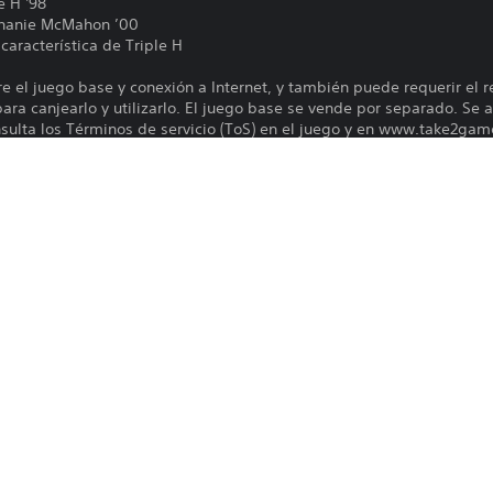
e H '98
ephanie McMahon ’00
aracterística de Triple H
re el juego base y conexión a Internet, y también puede requerir el 
ara canjearlo y utilizarlo. El juego base se vende por separado. Se ap
onsulta los Términos de servicio (ToS) en el juego y en www.take2ga
ara obtener más detalles. El juego en línea en consola puede req
aforma y el registro de una cuenta. Para obtener más información so
, visita https://bit.ly/2K-Online-Services-Status.
Las funciones en línea requieren una cu
PS5
sujetas a los términos de servicio y a la
privacidad (playstation.com/Terms y pl
6/3/2026
policy).
2K
El software está sujeto a licencia 
Deportes
(us.playstation.com/softwarelicense/sp
Puedes descargar y reproducir este cont
asociada a tu cuenta (a través de la co