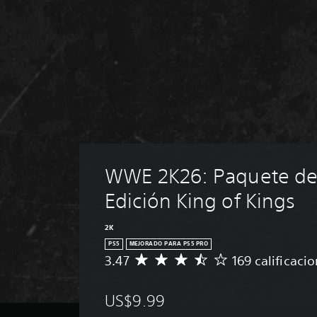
WWE 2K26: Paquete de 
Edición King of Kings
2K
PS5
MEJORADO PARA PS5 PRO
3.47
169 calificaci
C
a
l
US$9.99
i
f