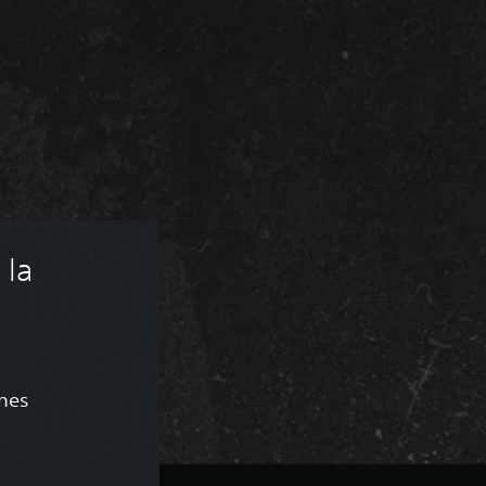
la 
ones