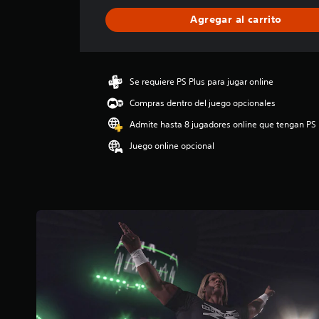
i
Agregar al carrito
c
a
c
i
ó
Se requiere PS Plus para jugar online
n
Compras dentro del juego opcionales
p
r
Admite hasta 8 jugadores online que tengan PS 
o
Juego online opcional
m
e
d
i
o
:
3
.
4
7
e
s
t