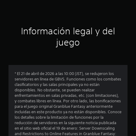
c
i
ó
Información legal y del
n
juego
p
r
o
* El 21 de abril de 2026 a las 10:00 (JST), se redujeron los
servidores en línea de GBVS. Funciones como los combates
m
clasificatorios y las salas principales ya no están
disponibles. No obstante, se pueden realizar
e
enfrentamientos en salas privadas, etc. (con limitaciones),
y combates libres en línea. Por otro lado, las bonificaciones
d
para el juego original Granblue Fantasy anteriormente
incluidas en este producto ya no están disponibles. Conoce
i
los detalles sobre la limitación de funciones por la
reducción de servidores en la siguiente noticia publicada
o
en el sitio web oficial el 19 de enero: Server Downscaling
and Restrictions to Online Features in Granblue Fantasy: