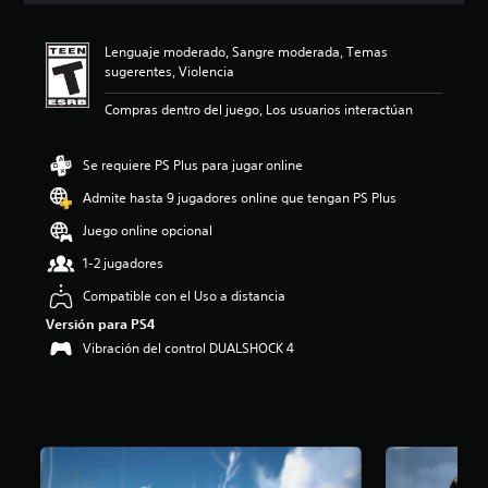
i
ó
Lenguaje moderado, Sangre moderada, Temas
n
sugerentes, Violencia
p
r
Compras dentro del juego, Los usuarios interactúan
o
m
e
Se requiere PS Plus para jugar online
d
i
Admite hasta 9 jugadores online que tengan PS Plus
o
Juego online opcional
:
4
1-2 jugadores
.
7
Compatible con el Uso a distancia
4
Versión para PS4
e
Vibración del control DUALSHOCK 4
s
t
r
e
l
l
a
s