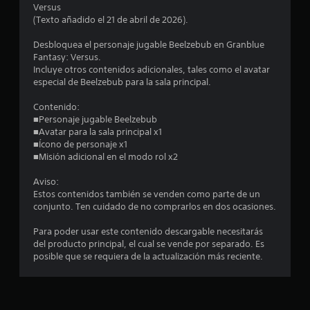
:
Versus
(Texto añadido el 21 de abril de 2026).
4
Desbloquea el personaje jugable Beelzebub en Granblue
.
Fantasy: Versus.
Incluye otros contenidos adicionales, tales como el avatar
7
especial de Beelzebub para la sala principal.
Contenido:
4
■Personaje jugable Beelzebub
■Avatar para la sala principal x1
e
■Ícono de personaje x1
■Misión adicional en el modo rol x2
s
Aviso:
t
Estos contenidos también se venden como parte de un
conjunto. Ten cuidado de no comprarlos en dos ocasiones.
r
Para poder usar este contenido descargable necesitarás
e
del producto principal, el cual se vende por separado. Es
posible que se requiera de la actualización más reciente.
l
l