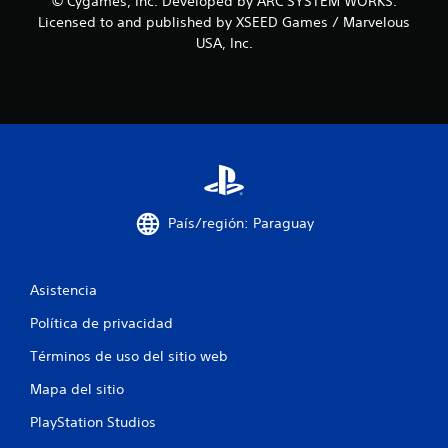
r
© Cygames, Inc. Developed by ARC SYSTEM WORKS.
Licensed to and published by XSEED Games / Marvelous
e
USA, Inc.
l
l
a
s
e
País/región: Paraguay
n
Asistencia
u
Política de privacidad
n
Términos de uso del sitio web
t
Mapa del sitio
o
PlayStation Studios