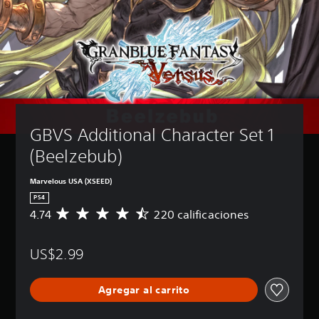
GBVS Additional Character Set 1 
(Beelzebub)
Marvelous USA (XSEED)
PS4
4.74
220 calificaciones
C
a
l
US$2.99
i
f
i
Agregar al carrito
c
a
c