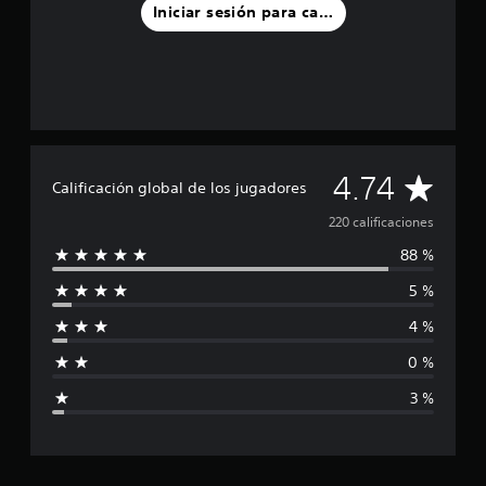
l
Iniciar sesión para calificar
d
e
2
2
0
c
a
l
C
i
4.74
Calificación global de los jugadores
f
a
i
220 calificaciones
c
88 %
a
l
c
5 %
i
i
o
4 %
n
f
e
0 %
s
i
3 %
c
a