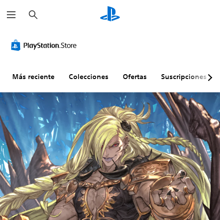
B
u
s
c
a
r
Más reciente
Colecciones
Ofertas
Suscripciones