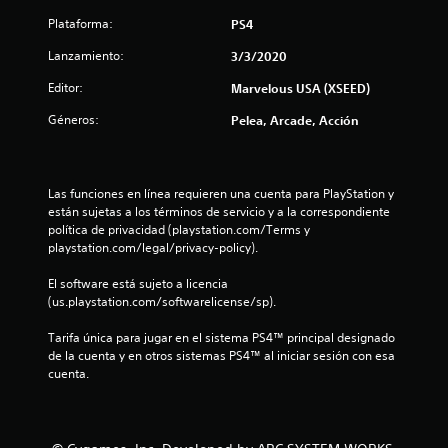
a
Plataforma:
PS4
s
Lanzamiento:
3/3/2020
d
Editor:
Marvelous USA (XSEED)
e
Géneros:
Pelea, Arcade, Acción
c
i
Las funciones en línea requieren una cuenta para PlayStation y 
están sujetas a los términos de servicio y a la correspondiente 
n
política de privacidad (playstation.com/Terms y 
playstation.com/legal/privacy-policy).
c
El software está sujeto a licencia 
o
(us.playstation.com/softwarelicense/sp).
e
Tarifa única para jugar en el sistema PS4™ principal designado 
de la cuenta y en otros sistemas PS4™ al iniciar sesión con esa 
s
cuenta.
t