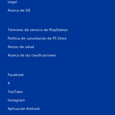
t
Legal
a
Acerca de SIE
l
d
Términos de servicio de PlayStation
e
Política de cancelación de PS Store
2
Avisos de salud
Acerca de las clasificaciones
2
0
Facebook
c
X
a
YouTube
l
Instagram
i
Aplicación Android
f