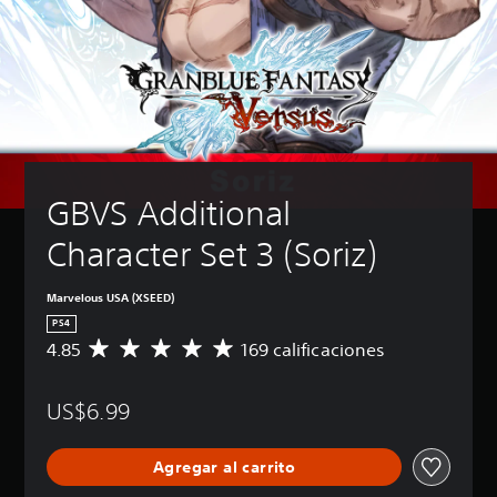
GBVS Additional 
Character Set 3 (Soriz)
Marvelous USA (XSEED)
PS4
4.85
169 calificaciones
C
a
l
US$6.99
i
f
i
Agregar al carrito
c
a