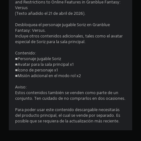
and Restrictions to Online Features in Granblue Fantasy:
:
Versus
(Texto añadido el 21 de abril de 2026).
4
Desbloquea el personaje jugable Soriz en Granblue
.
Fantasy: Versus.
Incluye otros contenidos adicionales, tales como el avatar
8
especial de Soriz para la sala principal.
Contenido:
5
■Personaje jugable Soriz
■Avatar para la sala principal x1
e
■Ícono de personaje x1
■Misión adicional en el modo rol x2
s
Aviso:
t
Estos contenidos también se venden como parte de un
conjunto. Ten cuidado de no comprarlos en dos ocasiones.
r
Para poder usar este contenido descargable necesitarás
e
del producto principal, el cual se vende por separado. Es
posible que se requiera de la actualización más reciente.
l
l