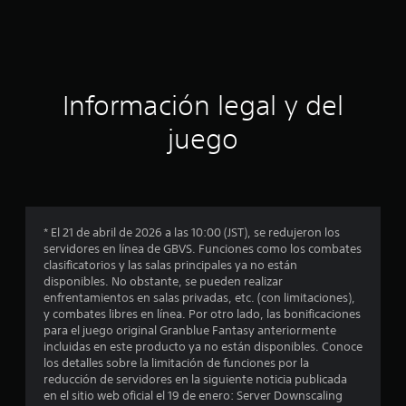
c
i
ó
Información legal y del
n
juego
p
r
o
* El 21 de abril de 2026 a las 10:00 (JST), se redujeron los
servidores en línea de GBVS. Funciones como los combates
m
clasificatorios y las salas principales ya no están
disponibles. No obstante, se pueden realizar
e
enfrentamientos en salas privadas, etc. (con limitaciones),
y combates libres en línea. Por otro lado, las bonificaciones
d
para el juego original Granblue Fantasy anteriormente
incluidas en este producto ya no están disponibles. Conoce
i
los detalles sobre la limitación de funciones por la
reducción de servidores en la siguiente noticia publicada
o
en el sitio web oficial el 19 de enero: Server Downscaling