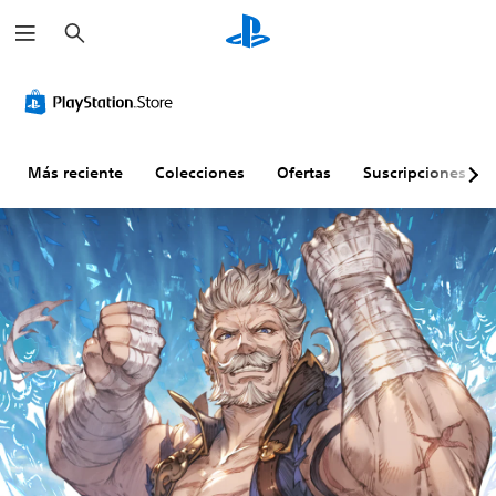
B
u
s
c
a
r
Más reciente
Colecciones
Ofertas
Suscripciones