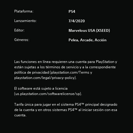
a
Plataforma:
PS4
s
Lanzamiento:
7/4/2020
d
Editor:
Marvelous USA (XSEED)
e
Géneros:
Pelea, Arcade, Acción
c
i
Las funciones en línea requieren una cuenta para PlayStation y 
están sujetas a los términos de servicio y a la correspondiente 
n
política de privacidad (playstation.com/Terms y 
playstation.com/legal/privacy-policy).
c
El software está sujeto a licencia 
o
(us.playstation.com/softwarelicense/sp).
e
Tarifa única para jugar en el sistema PS4™ principal designado 
de la cuenta y en otros sistemas PS4™ al iniciar sesión con esa 
s
cuenta.
t