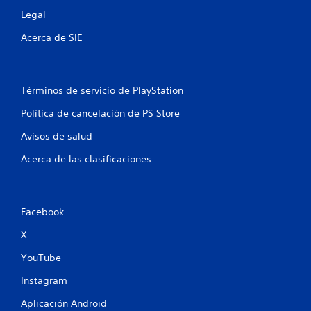
t
Legal
a
Acerca de SIE
l
d
Términos de servicio de PlayStation
e
Política de cancelación de PS Store
1
Avisos de salud
Acerca de las clasificaciones
6
9
Facebook
c
X
a
YouTube
l
Instagram
i
Aplicación Android