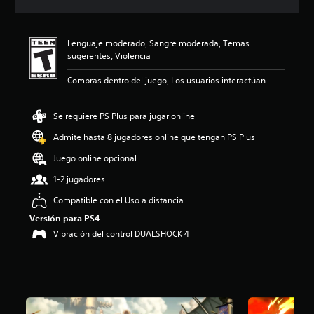
c
i
ó
Lenguaje moderado, Sangre moderada, Temas
n
sugerentes, Violencia
p
r
Compras dentro del juego, Los usuarios interactúan
o
m
e
Se requiere PS Plus para jugar online
d
i
Admite hasta 8 jugadores online que tengan PS Plus
o
Juego online opcional
:
4
1-2 jugadores
.
8
Compatible con el Uso a distancia
5
Versión para PS4
e
Vibración del control DUALSHOCK 4
s
t
r
e
l
l
a