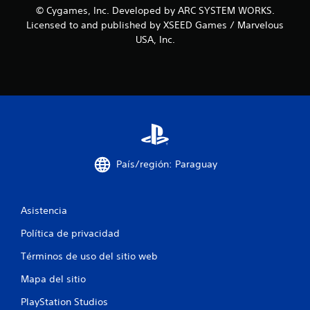
r
© Cygames, Inc. Developed by ARC SYSTEM WORKS.
Licensed to and published by XSEED Games / Marvelous
e
USA, Inc.
l
l
a
s
e
País/región: Paraguay
n
Asistencia
u
Política de privacidad
n
Términos de uso del sitio web
t
Mapa del sitio
o
PlayStation Studios