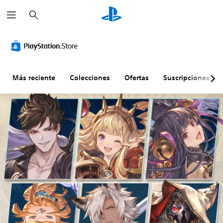
B
u
s
c
a
r
Más reciente
Colecciones
Ofertas
Suscripciones