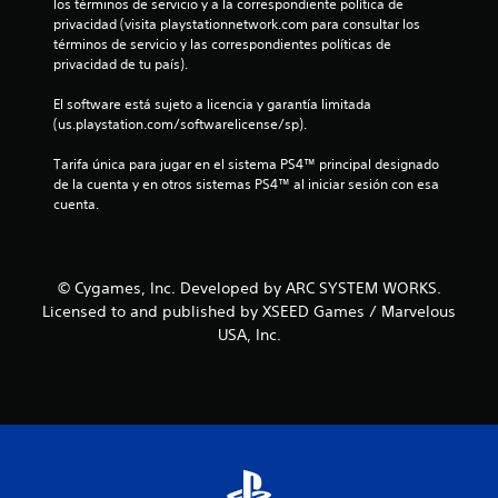
los términos de servicio y a la correspondiente política de 
e
privacidad (visita playstationnetwork.com para consultar los 
términos de servicio y las correspondientes políticas de 
c
privacidad de tu país).
i
El software está sujeto a licencia y garantía limitada 
(us.playstation.com/softwarelicense/sp).
n
Tarifa única para jugar en el sistema PS4™ principal designado 
c
de la cuenta y en otros sistemas PS4™ al iniciar sesión con esa 
cuenta.
o
e
© Cygames, Inc. Developed by ARC SYSTEM WORKS.
s
Licensed to and published by XSEED Games / Marvelous
USA, Inc.
t
r
e
l