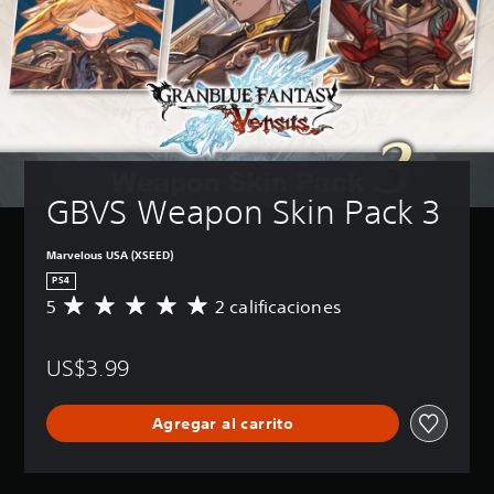
GBVS Weapon Skin Pack 3
Marvelous USA (XSEED)
PS4
5
2 calificaciones
C
a
l
US$3.99
i
f
i
Agregar al carrito
c
a
c
i