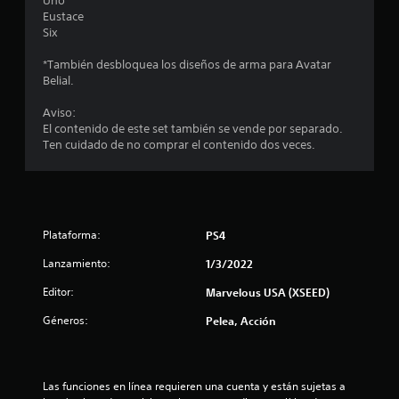
Uno
:
Eustace
Six
5
*También desbloquea los diseños de arma para Avatar
e
Belial.
s
Aviso:
El contenido de este set también se vende por separado.
Ten cuidado de no comprar el contenido dos veces.
t
r
e
Plataforma:
PS4
l
Lanzamiento:
1/3/2022
l
Editor:
Marvelous USA (XSEED)
a
Géneros:
Pelea, Acción
s
d
Las funciones en línea requieren una cuenta y están sujetas a 