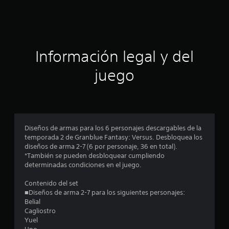
a
c
l
i
i
f
i
ó
Información legal y del
c
a
n
juego
c
i
p
o
n
r
e
s
o
Diseños de armas para los 6 personajes descargables de la
temporada 2 de Granblue Fantasy: Versus. Desbloquea los
m
diseños de arma 2-7 (6 por personaje, 36 en total).
*También se pueden desbloquear cumpliendo
e
determinadas condiciones en el juego.
d
Contenido del set
■Diseños de arma 2-7 para los siguientes personajes:
i
Belial
Cagliostro
o
Yuel