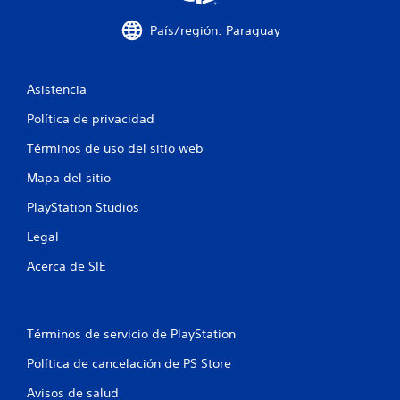
l
País/región: Paraguay
a
s
Asistencia
e
Política de privacidad
n
Términos de uso del sitio web
u
Mapa del sitio
n
PlayStation Studios
Legal
t
Acerca de SIE
o
t
Términos de servicio de PlayStation
a
Política de cancelación de PS Store
l
Avisos de salud