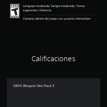
ó
Lenguaje moderado, Sangre moderada, Temas
n
sugerentes, Violencia
p
r
Compras dentro del juego, Los usuarios interactúan
o
m
e
d
i
o
:
5
e
Calificaciones
s
t
r
e
l
l
a
GBVS Weapon Skin Pack 3
s
d
e
c
i