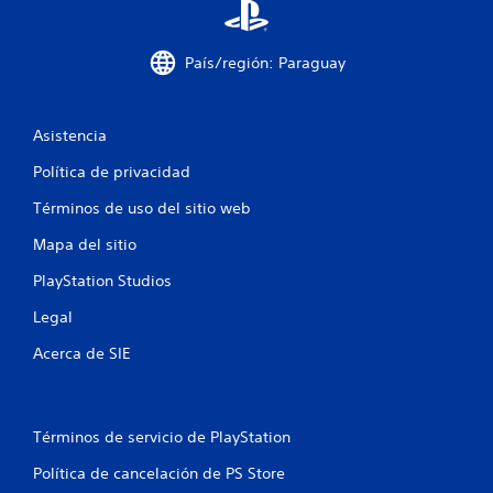
o
e
País/región: Paraguay
s
Asistencia
t
Política de privacidad
r
Términos de uso del sitio web
e
Mapa del sitio
l
PlayStation Studios
l
Legal
a
Acerca de SIE
s
e
Términos de servicio de PlayStation
n
Política de cancelación de PS Store