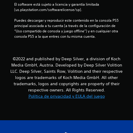
El software está sujeto a licencia y garantía limitada 
r
(us.playstation.com/softwarelicense/sp).
e
Puedes descargar y reproducir este contenido en la consola PS5 
principal asociada a tu cuenta (a través de la configuración de 
l
“Uso compartido de consola y juego offline”) y en cualquier otra 
consola PS5 a la que entres con tu misma cuenta.
l
a
©2022 and published by Deep Silver, a division of Koch
s
Media GmbH, Austria. Developed by Deep Silver Volition
LLC. Deep Silver, Saints Row, Volition and their respective
d
logos are trademarks of Koch Media GmbH. All other
e
trademarks, logos and copyrights are property of their
respective owners. All Rights Reserved.
c
Política de privacidad y EULA del juego
i
n
c