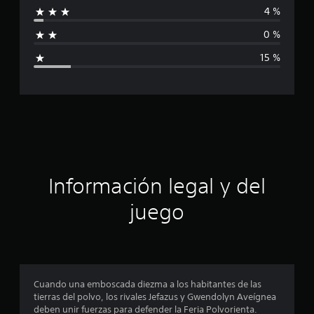
4 %
l
f
d
0 %
e
i
2
15 %
7
c
c
a
a
l
i
c
f
i
i
c
a
ó
c
Información legal y del
i
n
o
juego
n
e
p
s
r
o
Cuando una emboscada diezma a los habitantes de las
tierras del polvo, los rivales Jefazus y Gwendolyn Aveígnea
m
deben unir fuerzas para defender la Feria Polvorienta.