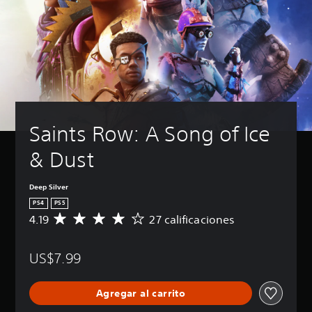
Saints Row: A Song of Ice 
& Dust
Deep Silver
PS4
PS5
4.19
27 calificaciones
C
a
l
US$7.99
i
f
i
Agregar al carrito
c
a