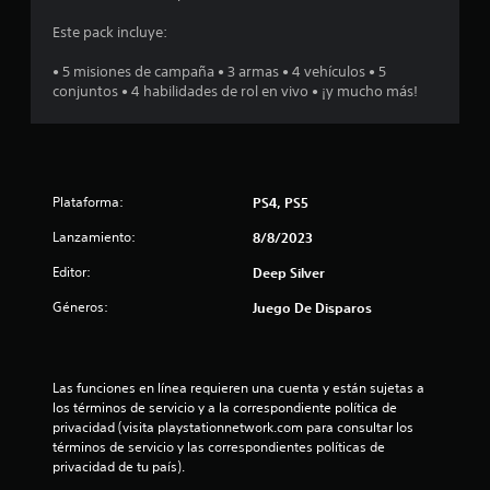
e
Este pack incluye:
d
• 5 misiones de campaña • 3 armas • 4 vehículos • 5
conjuntos • 4 habilidades de rol en vivo • ¡y mucho más!
i
o
:
Plataforma:
PS4, PS5
4
Lanzamiento:
8/8/2023
.
Editor:
Deep Silver
Géneros:
1
Juego De Disparos
9
Las funciones en línea requieren una cuenta y están sujetas a 
e
los términos de servicio y a la correspondiente política de 
privacidad (visita playstationnetwork.com para consultar los 
s
términos de servicio y las correspondientes políticas de 
privacidad de tu país).
t