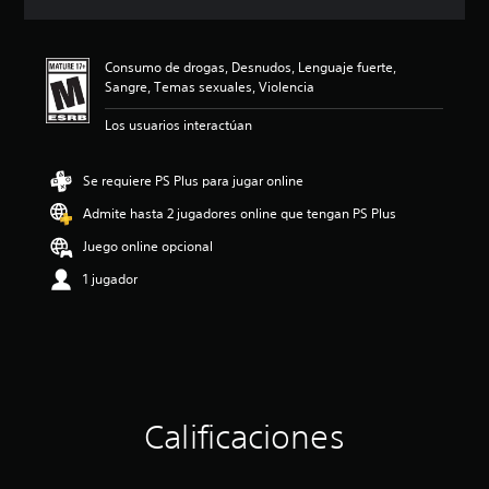
c
i
ó
Consumo de drogas, Desnudos, Lenguaje fuerte,
n
Sangre, Temas sexuales, Violencia
p
r
Los usuarios interactúan
o
m
e
Se requiere PS Plus para jugar online
d
i
Admite hasta 2 jugadores online que tengan PS Plus
o
Juego online opcional
:
4
1 jugador
.
1
9
e
s
t
r
e
Calificaciones
l
l
a