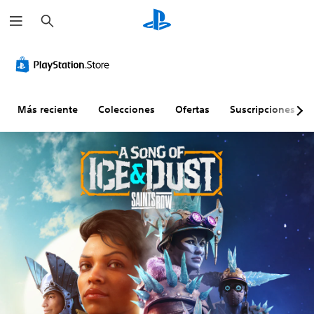
B
u
s
c
a
r
Más reciente
Colecciones
Ofertas
Suscripciones