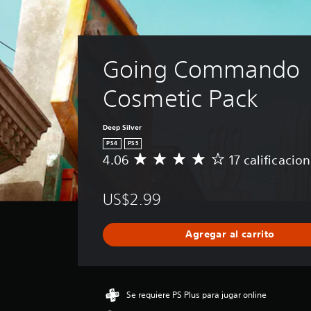
Going Commando 
Cosmetic Pack
Deep Silver
PS4
PS5
4.06
17 calificacio
C
a
l
US$2.99
i
f
i
Agregar al carrito
c
a
c
i
ó
Se requiere PS Plus para jugar online
n