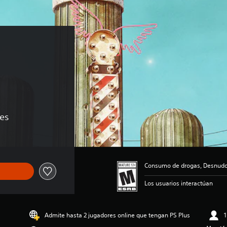
nes
Consumo de drogas, Desnudos
Los usuarios interactúan
Admite hasta 2 jugadores online que tengan PS Plus
1