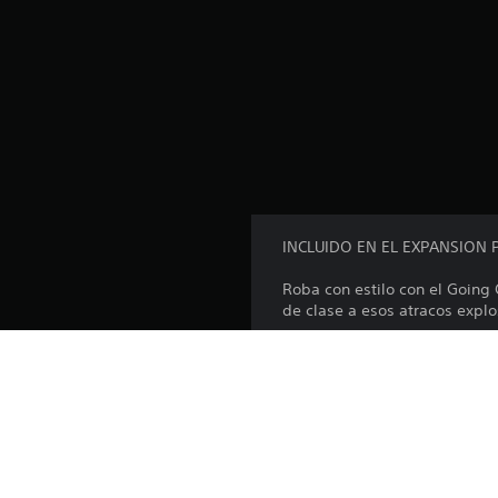
d
e
1
7
c
a
l
i
f
i
c
a
INCLUIDO EN EL EXPANSION 
c
i
Roba con estilo con el Going
o
de clase a esos atracos explo
n
e
Este pack incluye los siguien
s
• Escopeta comando con lint