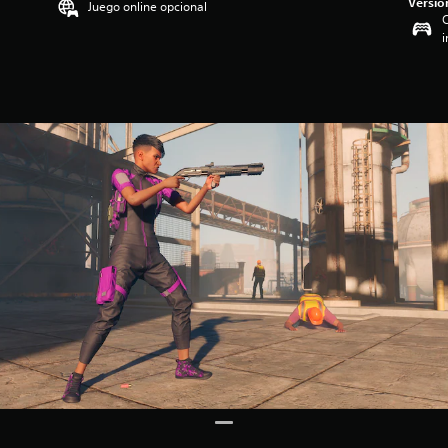
Versió
Juego online opcional
C
i