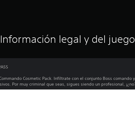
Información legal y del juego
PASS
 Commando Cosmetic Pack. Infíltrate con el conjunto Boss comando y
sivos. Por muy criminal que seas, sigues siendo un profesional, ¡¿no
tes objetos cosméticos para personalizar tu Boss y arma:
erna • Cuello cisne comando • Mochila comando • Pantalones coma