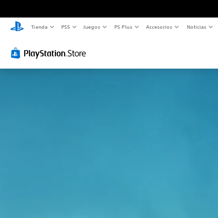
Tienda
PS5
Juegos
PS Plus
Accesorios
Noticias