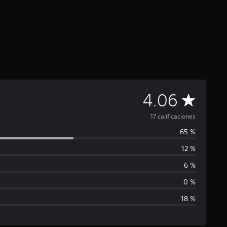
C
4.06
a
17 calificaciones
65 %
l
12 %
i
6 %
f
0 %
18 %
i