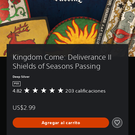
t
c
e
u
d
u
k
s
e
l
a
a
s
o
j
r
r
s
u
e
e
l
s
P
d
j
t
u
u
u
a
e
c
e
d
b
i
g
Kingdom Come: Deliverance II 
e
l
r
o
s
y
e
Shields of Seasons Passing
e
j
s
(
n
u
i
a
c
Deep Silver
g
l
v
u
a
e
PS5
a
a
r
n
4.82
203 calificaciones
C
l
n
s
c
a
q
z
i
i
l
u
n
a
a
US$2.99
i
i
s
d
r
f
e
u
l
a
i
r
b
o
Agregar al carrito
)
c
m
t
s
a
o
P
í
v
c