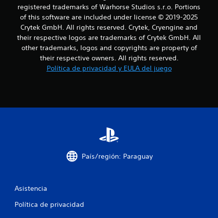
m
s
e
registered trademarks of Warhorse Studios s.r.o. Portions
e
e
r
g
of this software are included under license © 2019-2025
n
t
r
Crytek GmbH. All rights reserved. Crytek, Cryengine and
t
n
i
a
e
their respective logos are trademarks of Crytek GmbH. All
r
n
d
u
other trademarks, logos and copyrights are property of
l
o
d
their respective owners. All rights reserved.
o
n
e
n
s
Política de privacidad y EULA del juego
d
s
j
e
t
o
L
l
y
o
o
o
s
s
d
t
s
e
t
i
u
j
c
b
a
a
k
t
s
s
í
t
l
.
País/región: Paraguay
t
e
u
.
d
l
S
o
e
Asistencia
e
s
p
s
Política de privacidad
u
2
e
e
p