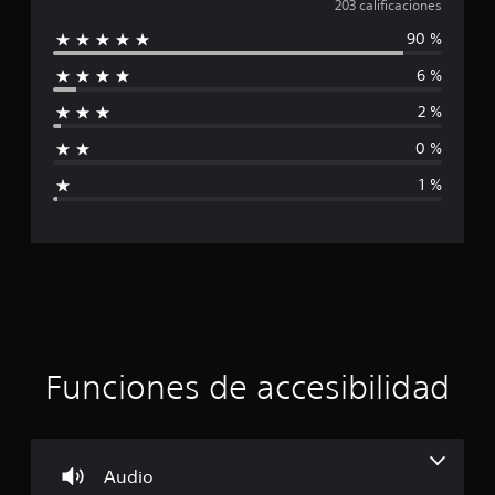
a
l
203 calificaciones
o
a
u
d
e
j
90 %
l
l
e
l
o
2
o
j
y
6 %
0
i
s
u
s
3
e
(
t
2 %
c
f
g
i
b
a
o
c
0 %
á
l
i
o
k
s
i
1 %
f
q
i
f
f
c
u
c
i
l
e
o
c
i
a
s
a
s
n
e
c
)
e
u
c
i
)
s
E
o
.
a
i
l
n
e
j
e
n
ó
u
G
Funciones de accesibilidad
s
e
e
u
l
n
g
a
j
o
r
u
s
p
d
e
o
Audio
g
a
l