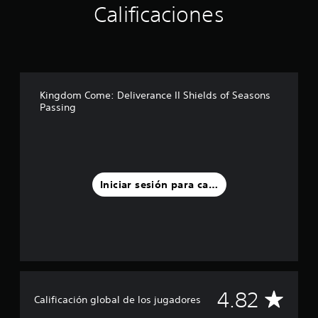
e
d
y
Calificaciones
e
d
x
h
e
s
e
p
o
d
.
c
e
r
i
i
r
i
á
n
i
z
l
c
e
o
o
o
n
n
Kingdom Come: Deliverance II Shields of Seasons
g
e
c
t
Passing
o
s
i
a
h
t
a
l
a
r
c
y
b
e
i
v
l
l
n
e
a
l
e
r
Iniciar sesión para calificar
d
a
m
t
o
s
á
i
.
e
t
c
n
i
a
u
S
c
l
n
a
u
d
t
(
e
b
o
s
c
t
C
4.82
t
o
a
Calificación global de los jugadores
í
a
l
d
t