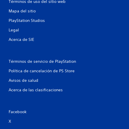
Términos de uso del sitio web
r
0
d
e
Mapa del sitio
e
s
3
j
PlayStation Studios
e
u
n
c
g
Legal
t
a
a
a
Acerca de SIE
r
n
s
c
l
i
o
n
n
i
Términos de servicio de PlayStation
u
c
n
o
f
Política de cancelación de PS Store
t
n
a
i
t
Avisos de salud
m
r
a
Acerca de las clasificaciones
c
o
ñ
l
o
a
e
d
e
s
c
Facebook
l
d
e
e
X
i
t
m