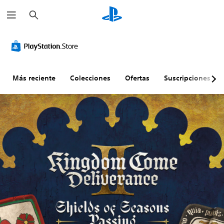
B
u
s
c
C
S
S
P
a
o
e
e
a
r
n
p
n
u
t
u
s
s
r
e
i
a
Más reciente
Colecciones
Ofertas
Suscripciones
o
d
b
d
l
e
i
e
e
j
l
l
s
u
i
j
d
g
d
u
e
a
a
e
v
r
d
g
o
s
d
o
l
i
e
P
u
n
j
u
m
s
o
e
d
e
u
y
e
n
b
s
s
t
t
P
p
í
i
u
a