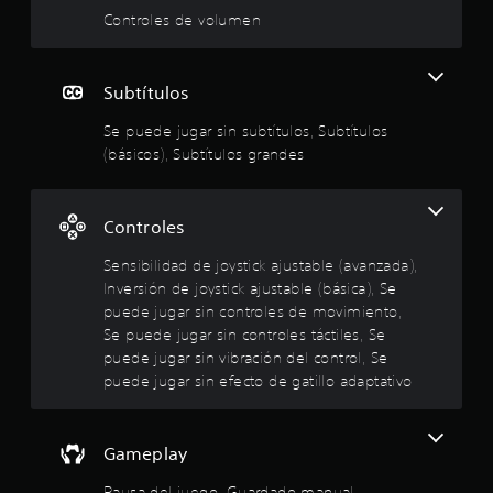
r
o
d
a
Controles de volumen
.
m
o
o
e
m
n
m
a
I
Subtítulos
t
n
n
e
e
u
v
Se puede jugar sin subtítulos, Subtítulos
i
a
e
(básicos), Subtítulos grandes
n
d
l
r
c
s
l
P
i
u
i
u
Controles
y
e
ó
o
e
d
n
Sensibilidad de joystick ajustable (avanzada),
s
e
d
:
Inversión de joystick ajustable (básica), Se
u
s
e
puede jugar sin controles de movimiento,
b
c
4
j
t
Se puede jugar sin controles táctiles, Se
r
o
í
e
puede jugar sin vibración del control, Se
.
y
t
a
puede jugar sin efecto de gatillo adaptativo
s
u
r
8
l
t
p
o
u
i
2
s
Gameplay
n
c
p
t
k
a
Pausa del juego, Guardado manual
o