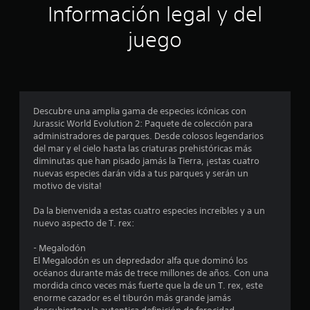
ó
Información legal y del
n
juego
p
r
o
Descubre una amplia gama de especies icónicas con
Jurassic World Evolution 2: Paquete de colección para
m
administradores de parques. Desde colosos legendarios
del mar y el cielo hasta las criaturas prehistóricas más
e
diminutas que han pisado jamás la Tierra, ¡estas cuatro
nuevas especies darán vida a tus parques y serán un
d
motivo de visita!
i
Da la bienvenida a estas cuatro especies increíbles y a un
nuevo aspecto de T. rex:
o
- Megalodón
:
El Megalodón es un depredador alfa que dominó los
océanos durante más de trece millones de años. Con una
4
mordida cinco veces más fuerte que la de un T. rex, este
enorme cazador es el tiburón más grande jamás