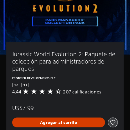
Jurassic World Evolution 2: Paquete de 
colección para administradores de 
parques
FRONTIER DEVELOPMENTS PLC
PS4
PS5
4.44
207 calificaciones
C
a
l
US$7.99
i
f
i
Agregar al carrito
c
a