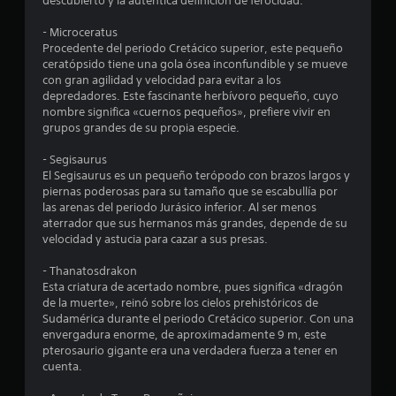
.
descubierto y la autentica definición de ferocidad.
4
- Microceratus
Procedente del periodo Cretácico superior, este pequeño
ceratópsido tiene una gola ósea inconfundible y se mueve
4
con gran agilidad y velocidad para evitar a los
depredadores. Este fascinante herbívoro pequeño, cuyo
e
nombre significa «cuernos pequeños», prefiere vivir en
grupos grandes de su propia especie.
s
- Segisaurus
t
El Segisaurus es un pequeño terópodo con brazos largos y
piernas poderosas para su tamaño que se escabullía por
r
las arenas del periodo Jurásico inferior. Al ser menos
aterrador que sus hermanos más grandes, depende de su
e
velocidad y astucia para cazar a sus presas.
l
- Thanatosdrakon
Esta criatura de acertado nombre, pues significa «dragón
l
de la muerte», reinó sobre los cielos prehistóricos de
Sudamérica durante el periodo Cretácico superior. Con una
a
envergadura enorme, de aproximadamente 9 m, este
pterosaurio gigante era una verdadera fuerza a tener en
s
cuenta.