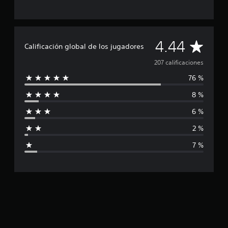
l
d
e
2
C
4.44
0
Calificación global de los jugadores
7
a
207 calificaciones
c
a
76 %
l
l
i
8 %
i
f
i
6 %
f
c
a
2 %
i
c
7 %
i
c
o
n
a
e
s
c
i