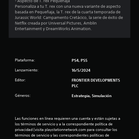
d
- Aspecto de T. rex Pequeñaja
Personaliza a tu T. rex con una nueva variante de aspecto
e
basada en Pequeñaja, la T. rex de la cuarta temporada de
Jurassic World: Campamento Cretácico, la serie de éxito de
c
Netflix creada por Universal Pictures, Amblin
Entertainment y DreamWorks Animation.
i
n
c
Plataforma:
PS4, PS5
o
Lanzamiento:
16/5/2024
e
Editor:
FRONTIER DEVELOPMENTS
PLC
s
Géneros:
Estrategia, Simulación
t
r
Las funciones en línea requieren una cuenta y están sujetas a 
los términos de servicio y a la correspondiente política de 
e
privacidad (visita playstationnetwork.com para consultar los 
términos de servicio y las correspondientes políticas de 
l