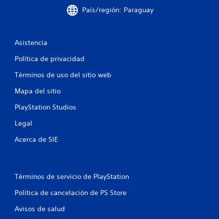
País/región: Paraguay
d
e
Asistencia
2
Política de privacidad
0
Términos de uso del sitio web
7
Mapa del sitio
c
PlayStation Studios
a
Legal
l
Acerca de SIE
i
f
Términos de servicio de PlayStation
Política de cancelación de PS Store
i
Avisos de salud
c