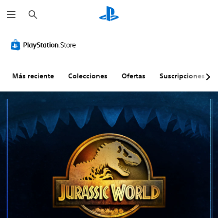
B
u
s
c
a
r
Más reciente
Colecciones
Ofertas
Suscripciones