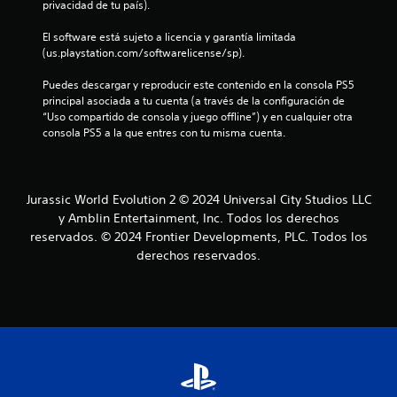
privacidad de tu país).
l
El software está sujeto a licencia y garantía limitada 
(us.playstation.com/softwarelicense/sp).
a
Puedes descargar y reproducir este contenido en la consola PS5 
s
principal asociada a tu cuenta (a través de la configuración de 
“Uso compartido de consola y juego offline”) y en cualquier otra 
e
consola PS5 a la que entres con tu misma cuenta.
n
u
Jurassic World Evolution 2 © 2024 Universal City Studios LLC
y Amblin Entertainment, Inc. Todos los derechos
n
reservados. © 2024 Frontier Developments, PLC. Todos los
t
derechos reservados.
o
t
a
l