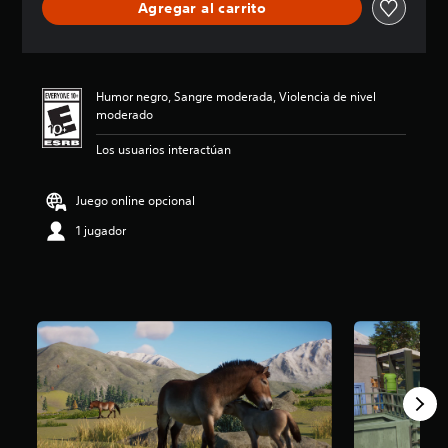
Agregar al carrito
c
i
ó
n
p
Humor negro, Sangre moderada, Violencia de nivel
r
moderado
o
m
Los usuarios interactúan
e
d
i
Juego online opcional
o
:
1 jugador
4
.
7
4
e
s
t
r
e
l
l
a