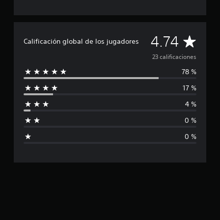
l
d
e
2
C
4.74
Calificación global de los jugadores
3
c
a
23 calificaciones
a
l
78 %
l
i
f
17 %
i
i
4 %
c
f
a
0 %
c
i
i
0 %
o
c
n
e
a
s
c
i