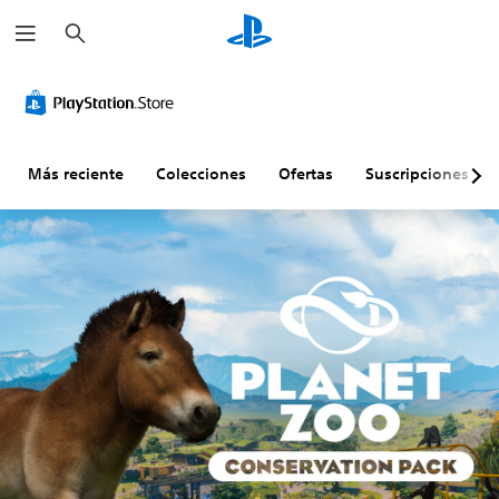
B
u
s
c
a
r
Más reciente
Colecciones
Ofertas
Suscripciones