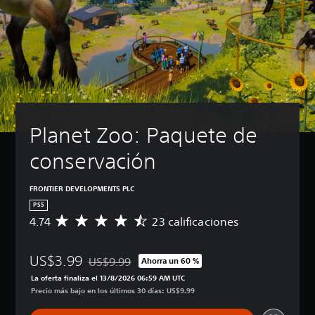
Planet Zoo: Paquete de 
conservación
FRONTIER DEVELOPMENTS PLC
PS5
4.74
23 calificaciones
C
a
l
US$3.99
i
US$9.99
Ahorra un 60 %
Rebajado del precio original de US$9.99
f
La oferta finaliza el 13/8/2026 06:59 AM UTC
i
Precio más bajo en los últimos 30 días: US$9.99
c
a