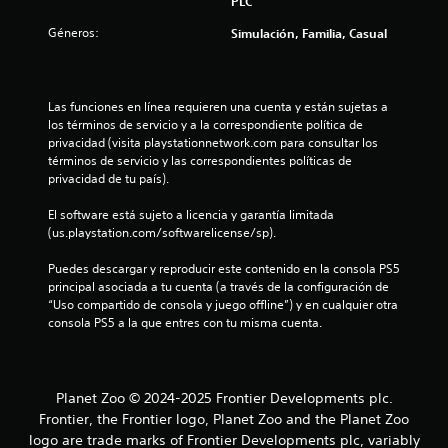
PLC
l
Géneros:
Simulación, Familia, Casual
a
s
Las funciones en línea requieren una cuenta y están sujetas a 
los términos de servicio y a la correspondiente política de 
e
privacidad (visita playstationnetwork.com para consultar los 
términos de servicio y las correspondientes políticas de 
n
privacidad de tu país).
u
El software está sujeto a licencia y garantía limitada 
(us.playstation.com/softwarelicense/sp).
n
Puedes descargar y reproducir este contenido en la consola PS5 
t
principal asociada a tu cuenta (a través de la configuración de 
“Uso compartido de consola y juego offline”) y en cualquier otra 
o
consola PS5 a la que entres con tu misma cuenta.
t
a
Planet Zoo © 2024-2025 Frontier Developments plc.
Frontier, the Frontier logo, Planet Zoo and the Planet Zoo
l
logo are trade marks of Frontier Developments plc, variably