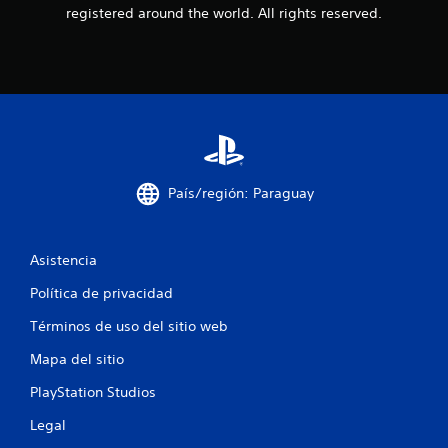
registered around the world. All rights reserved.
d
e
2
3
c
País/región: Paraguay
a
l
Asistencia
i
Política de privacidad
f
Términos de uso del sitio web
i
Mapa del sitio
c
PlayStation Studios
a
Legal