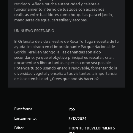
reciclado. Añade mucha autenticidad y celebra el
e
funcionamiento interno de tus zoos con accesorios
realistas entre bastidores como horquillas para el jardín,
c
mangueras de agua, carretillas y escobas.
i
UN NUEVO ESCENARIO
n
El Orfanato de vida silvestre de Roca Tortuga necesita de tu
ayuda. Inspirado en el impresionante Parque Nacional de
c
Gorkhi Terelj en Mongolia, las ganancias son algo
secundario, ya que el objetivo principal es rescatar, criar,
o
documentar y liberar tantas especies como sea posible.
Potencia tu zoo usando energía renovable, fomentando la
e
diversidad vegetal y enseña a tus visitantes la importancia
de la sostenibilidad. ¿Crees que podrás hacerlo?
s
t
r
Plataforma:
PS5
e
Lanzamiento:
3/12/2024
Editor:
FRONTIER DEVELOPMENTS
l