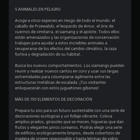
.
7
5 ANIMALES EN PELIGRO
Acoge a cinco especies en riesgo de todo el mundo: el
4
caballo de Przewalski, el leopardo de Amur, el órix de
cuernos de cimitarra, el siamang y el ajolote. Todos ellos
e
están amenazados y las organizaciones de conservación
trabajan para ayudar a estos increíbles animales a
s
recuperarse de los efectos del cambio climático, la caza
furtiva y degradación de su hábitat.
t
Busca los nuevos comportamientos. Los siamangs pueden
r
reunir y realizar nuevos cantos en coro y usar sus largas
extremidades para columpiarse ágilmente entre las
e
estructuras metálicas de escalada. ¡Tus visitantes
enloquecerán con estos juguetones gibones!
l
MÁS DE 150 ELEMENTOS DE DECORACIÓN
l
Prepara tu zoo para un futuro sustentable con una serie de
a
decoraciones ecológicas y un follaje vibrante. Coloca
amplios prados, girasoles que se mecen, higueras que dan
s
frutos y elegantes pinos coreanos. Podrás elegir una serie
de edificios ecológicamente limpios, desde cobertizos de
d
madera de origen responsable y hasta letrinas de vidrio