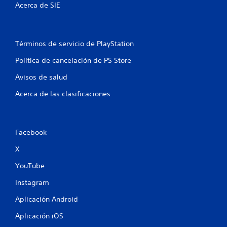
Acerca de SIE
c
i
Términos de servicio de PlayStation
o
Política de cancelación de PS Store
n
Avisos de salud
e
Acerca de las clasificaciones
s
Facebook
X
YouTube
Instagram
Aplicación Android
Aplicación iOS