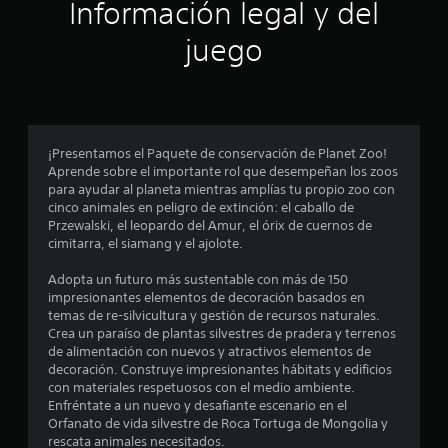
ó
Información legal y del
n
juego
p
r
o
¡Presentamos el Paquete de conservación de Planet Zoo!
Aprende sobre el importante rol que desempeñan los zoos
m
para ayudar al planeta mientras amplías tu propio zoo con
cinco animales en peligro de extinción: el caballo de
e
Przewalski, el leopardo del Amur, el órix de cuernos de
cimitarra, el siamang y el ajolote.
d
Adopta un futuro más sustentable con más de 150
i
impresionantes elementos de decoración basados en
temas de re-silvicultura y gestión de recursos naturales.
o
Crea un paraíso de plantas silvestres de pradera y terrenos
de alimentación con nuevos y atractivos elementos de
:
decoración. Construye impresionantes hábitats y edificios
con materiales respetuosos con el medio ambiente.
4
Enfréntate a un nuevo y desafiante escenario en el
Orfanato de vida silvestre de Roca Tortuga de Mongolia y
rescata animales necesitados.