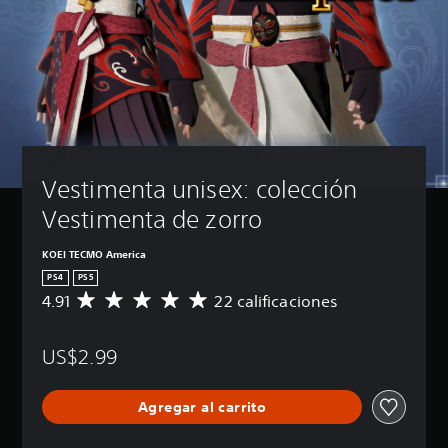
Vestimenta unisex: colección 
Vestimenta de zorro
KOEI TECMO America
PS4
PS5
4.91
22 calificaciones
C
a
l
US$2.99
i
f
i
Agregar al carrito
c
a
c