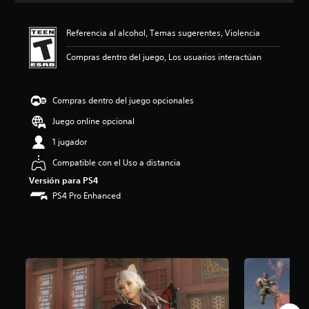
i
ó
Referencia al alcohol, Temas sugerentes, Violencia
n
p
Compras dentro del juego, Los usuarios interactúan
r
o
m
e
Compras dentro del juego opcionales
d
Juego online opcional
i
o
1 jugador
:
4
Compatible con el Uso a distancia
.
Versión para PS4
9
PS4 Pro Enhanced
1
e
s
t
r
e
l
l
a
s