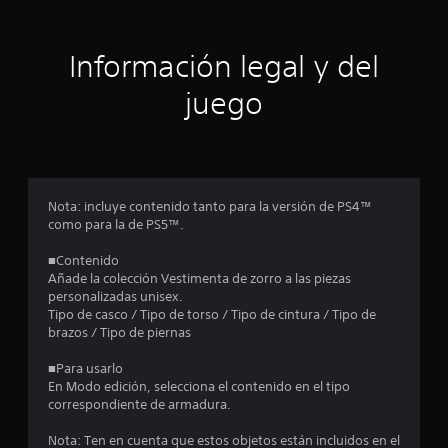
i
ó
Información legal y del
n
juego
p
r
o
Nota: incluye contenido tanto para la versión de PS4™
como para la de PS5™.
m
■Contenido
e
Añade la colección Vestimenta de zorro a las piezas
personalizadas unisex.
d
Tipo de casco / Tipo de torso / Tipo de cintura / Tipo de
brazos / Tipo de piernas
i
■Para usarlo
o
En Modo edición, selecciona el contenido en el tipo
correspondiente de armadura.
:
Nota: Ten en cuenta que estos objetos están incluidos en el