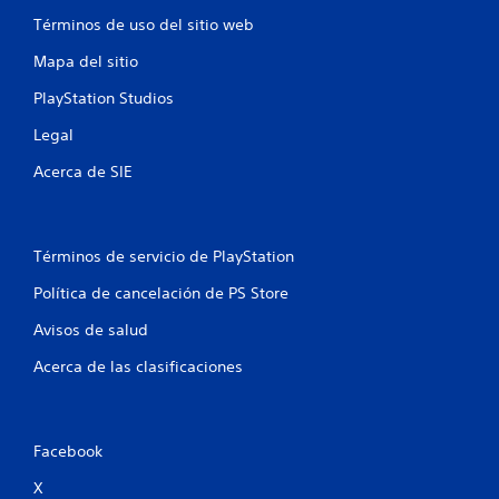
e
Términos de uso del sitio web
l
Mapa del sitio
l
PlayStation Studios
a
Legal
s
Acerca de SIE
e
n
Términos de servicio de PlayStation
u
Política de cancelación de PS Store
Avisos de salud
n
Acerca de las clasificaciones
t
o
Facebook
t
X