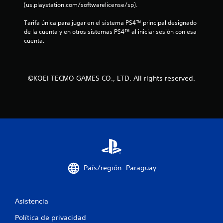
s
(us.playstation.com/softwarelicense/sp).
d
Tarifa única para jugar en el sistema PS4™ principal designado 
de la cuenta y en otros sistemas PS4™ al iniciar sesión con esa 
e
cuenta.
c
i
©KOEI TECMO GAMES CO., LTD. All rights reserved.
n
c
o
e
s
País/región: Paraguay
t
Asistencia
r
Política de privacidad