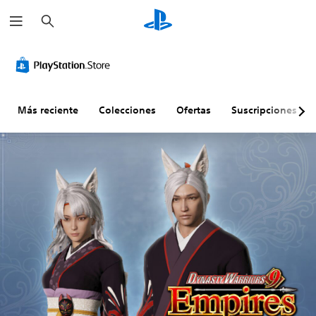
B
u
s
c
a
r
Más reciente
Colecciones
Ofertas
Suscripciones