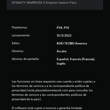
4
DYNASTY WARRIORS 9 Empires Season Pass.
.
9
Plataforma:
PS4, PS5
1
Lanzamiento:
15/3/2022
e
Editor:
KOEI TECMO America
s
Géneros:
Acción
t
Idiomas de pantalla:
Español, Francés (Francia),
Inglés
r
e
Las funciones en línea requieren una cuenta y están sujetas a 
l
los términos de servicio y a la correspondiente política de 
privacidad (visita playstationnetwork.com para consultar los 
l
términos de servicio y las correspondientes políticas de 
privacidad de tu país).
a
El software está sujeto a licencia y garantía limitada 