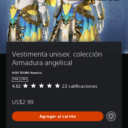
Vestimenta unisex: colección 
Armadura angelical
KOEI TECMO America
PS4
PS5
4.82
22 calificaciones
C
a
l
US$2.99
i
f
i
Agregar al carrito
c
a
c