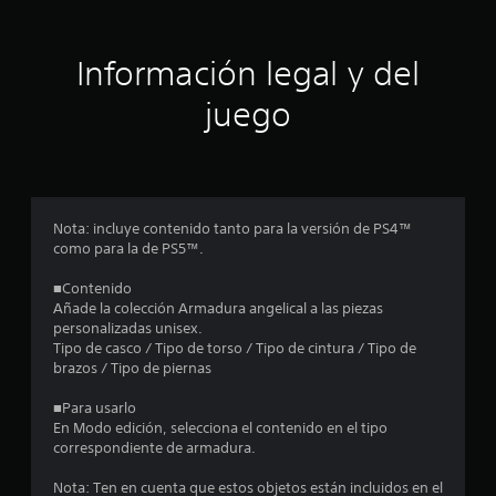
i
ó
Información legal y del
n
juego
p
r
o
Nota: incluye contenido tanto para la versión de PS4™
como para la de PS5™.
m
■Contenido
e
Añade la colección Armadura angelical a las piezas
personalizadas unisex.
d
Tipo de casco / Tipo de torso / Tipo de cintura / Tipo de
brazos / Tipo de piernas
i
■Para usarlo
o
En Modo edición, selecciona el contenido en el tipo
correspondiente de armadura.
:
Nota: Ten en cuenta que estos objetos están incluidos en el