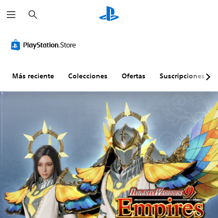
B
u
s
c
a
r
Más reciente
Colecciones
Ofertas
Suscripciones