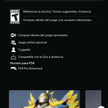
i
ó
Referencia al alcohol, Temas sugerentes, Violencia
n
p
Compras dentro del juego, Los usuarios interactúan
r
o
m
e
Compras dentro del juego opcionales
d
Juego online opcional
i
o
1 jugador
:
4
Compatible con el Uso a distancia
.
Versión para PS4
8
PS4 Pro Enhanced
2
e
s
t
r
e
l
l
a
s