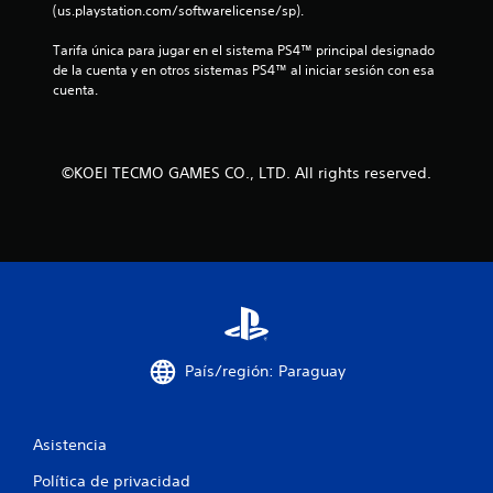
s
(us.playstation.com/softwarelicense/sp).
d
Tarifa única para jugar en el sistema PS4™ principal designado 
de la cuenta y en otros sistemas PS4™ al iniciar sesión con esa 
e
cuenta.
c
i
©KOEI TECMO GAMES CO., LTD. All rights reserved.
n
c
o
e
s
País/región: Paraguay
t
Asistencia
r
Política de privacidad