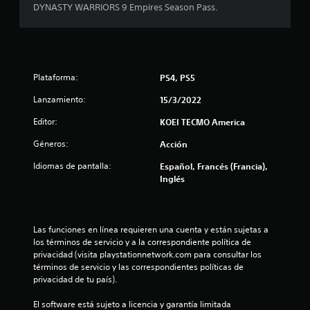
4
DYNASTY WARRIORS 9 Empires Season Pass.
.
8
Plataforma:
PS4, PS5
2
Lanzamiento:
15/3/2022
e
Editor:
KOEI TECMO America
s
Géneros:
Acción
t
Idiomas de pantalla:
Español, Francés (Francia),
Inglés
r
e
Las funciones en línea requieren una cuenta y están sujetas a 
l
los términos de servicio y a la correspondiente política de 
privacidad (visita playstationnetwork.com para consultar los 
l
términos de servicio y las correspondientes políticas de 
privacidad de tu país).
a
El software está sujeto a licencia y garantía limitada 