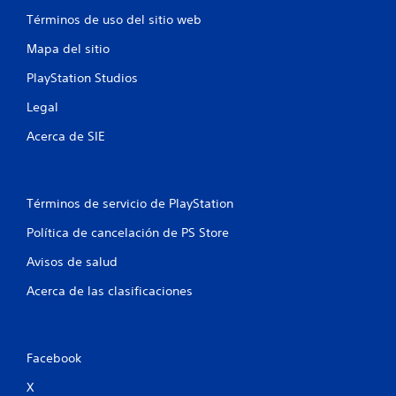
e
Términos de uso del sitio web
l
Mapa del sitio
l
PlayStation Studios
a
Legal
s
Acerca de SIE
e
n
Términos de servicio de PlayStation
u
Política de cancelación de PS Store
Avisos de salud
n
Acerca de las clasificaciones
t
o
Facebook
t
X