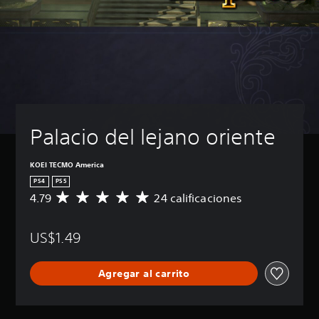
Palacio del lejano oriente
KOEI TECMO America
PS4
PS5
4.79
24 calificaciones
C
a
l
US$1.49
i
f
i
Agregar al carrito
c
a
c
i