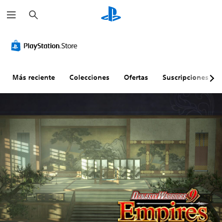
B
u
s
c
a
r
Más reciente
Colecciones
Ofertas
Suscripciones