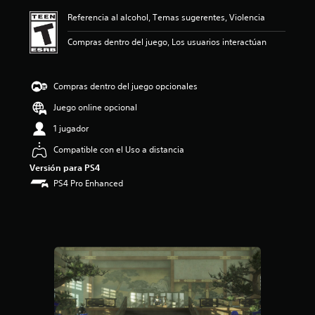
ó
Referencia al alcohol, Temas sugerentes, Violencia
n
p
Compras dentro del juego, Los usuarios interactúan
r
o
m
e
Compras dentro del juego opcionales
d
Juego online opcional
i
o
1 jugador
:
4
Compatible con el Uso a distancia
.
Versión para PS4
7
PS4 Pro Enhanced
9
e
s
t
r
e
l
l
a
s
d