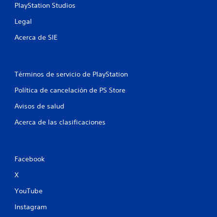
PlayStation Studios
l
Legal
l
Acerca de SIE
a
s
Términos de servicio de PlayStation
e
Política de cancelación de PS Store
n
Avisos de salud
u
Acerca de las clasificaciones
n
t
Facebook
o
X
t
YouTube
a
Instagram