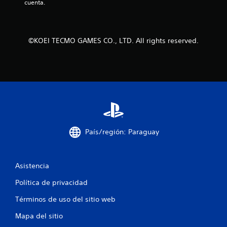
cuenta.
d
e
©KOEI TECMO GAMES CO., LTD. All rights reserved.
c
i
n
c
o
País/región: Paraguay
e
s
Asistencia
t
Política de privacidad
r
Términos de uso del sitio web
e
Mapa del sitio