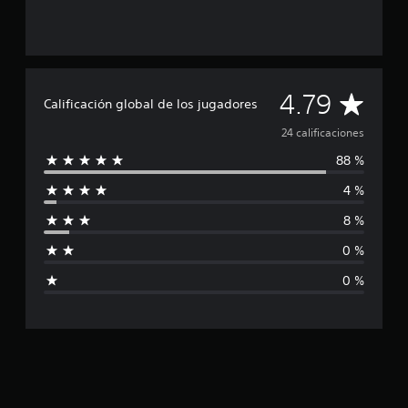
e
2
4
c
a
C
l
4.79
Calificación global de los jugadores
i
a
f
24 calificaciones
i
88 %
c
l
a
4 %
c
i
i
8 %
o
f
n
0 %
e
i
s
0 %
c
a
c
i