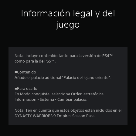
ó
Información legal y del
n
juego
p
r
o
Nota: incluye contenido tanto para la versión de PS4™
como para la de PS5™.
m
■Contenido
e
Añade el palacio adicional "Palacio del lejano oriente".
d
■Para usarlo
En Modo conquista, selecciona Orden estratégica -
i
Información - Sistema - Cambiar palacio.
o
Nota: Ten en cuenta que estos objetos están incluidos en el
DYNASTY WARRIORS 9 Empires Season Pass.
:
4