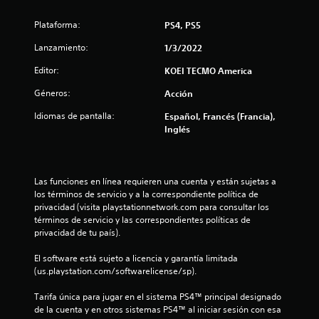
.
Plataforma:
PS4, PS5
7
Lanzamiento:
1/3/2022
9
Editor:
KOEI TECMO America
Géneros:
Acción
e
Idiomas de pantalla:
Español, Francés (Francia),
s
Inglés
t
r
Las funciones en línea requieren una cuenta y están sujetas a 
los términos de servicio y a la correspondiente política de 
e
privacidad (visita playstationnetwork.com para consultar los 
términos de servicio y las correspondientes políticas de 
l
privacidad de tu país).
l
El software está sujeto a licencia y garantía limitada 
(us.playstation.com/softwarelicense/sp).
a
Tarifa única para jugar en el sistema PS4™ principal designado 
s
de la cuenta y en otros sistemas PS4™ al iniciar sesión con esa 