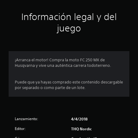
i
ó
Información legal y del
n
juego
p
r
o
¡Arranca el motor! Compra la moto FC 250 MX de
Husqvarna y vive una auténtica carrera todoterreno.
m
e
Puede que ya hayas comprado este contenido descargable
por separado o como parte de un lote.
d
i
o
Lanzamiento:
4/4/2018
:
Editor:
THQ Nordic