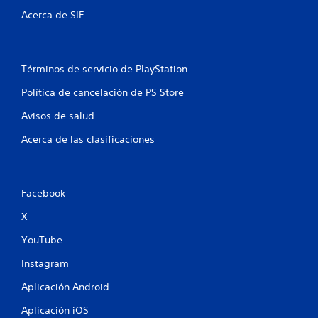
Acerca de SIE
l
l
Términos de servicio de PlayStation
a
Política de cancelación de PS Store
s
Avisos de salud
e
Acerca de las clasificaciones
n
u
Facebook
n
X
t
YouTube
o
Instagram
t
Aplicación Android
a
Aplicación iOS