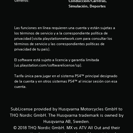
4
Géneros:
Conducción/Carreras,
Simulación, Deportes
.
1
Las funciones en línea requieren una cuenta y están sujetas a 
7
los términos de servicio y a la correspondiente política de 
privacidad (visita playstationnetwork.com para consultar los 
e
términos de servicio y las correspondientes políticas de 
privacidad de tu país).
s
El software está sujeto a licencia y garantía limitada 
t
(us.playstation.com/softwarelicense/sp).
r
Tarifa única para jugar en el sistema PS4™ principal designado 
de la cuenta y en otros sistemas PS4™ al iniciar sesión con esa 
cuenta.
e
l
l
SubLicense provided by Husqvarna Motorcycles GmbH to
THQ Nordic GmbH. The Husqvarna trademark is owned by
a
Husqvarna AB, Sweden.
© 2018 THQ Nordic GmbH. MX vs ATV All Out and their