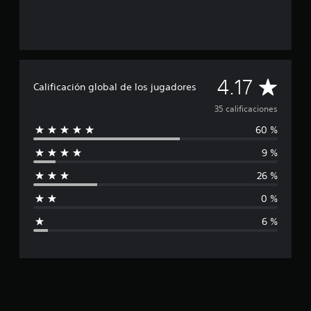
d
e
3
5
c
a
C
l
4.17
Calificación global de los jugadores
i
a
f
35 calificaciones
i
60 %
c
l
a
9 %
c
i
i
26 %
o
f
n
0 %
e
i
s
6 %
c
a
c