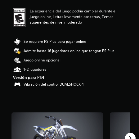
i
ó
La experiencia del juego podría cambiar durante el
n
juego online, Letras levemente obscenas, Temas
p
sugerentes de nivel moderado
r
o
m
e
Se requiere PS Plus para jugar online
d
Admite hasta 16 jugadores online que tengan PS Plus
i
o
Juego online opcional
:
4
1-2 jugadores
.
Versión para PS4
1
Vibración del control DUALSHOCK 4
7
e
s
t
r
e
l
l
a
s