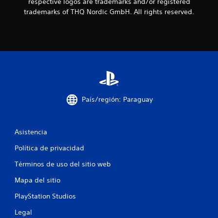
s
respective logos are trademarks and/or registered
trademarks of THQ Nordic GmbH. All rights reserved.
d
e
c
i
n
País/región: Paraguay
c
o
Asistencia
e
Política de privacidad
s
Términos de uso del sitio web
t
Mapa del sitio
r
PlayStation Studios
Legal
e