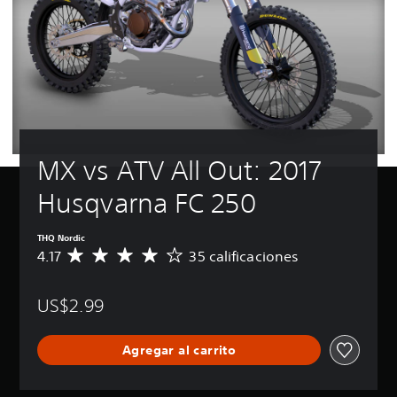
MX vs ATV All Out: 2017 
Husqvarna FC 250
THQ Nordic
4.17
35 calificaciones
C
a
l
US$2.99
i
f
i
Agregar al carrito
c
a
c