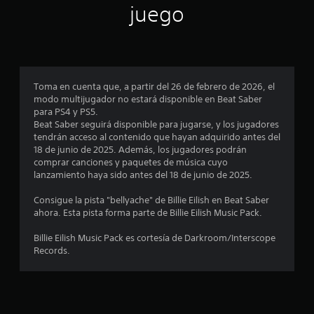
c
juego
i
o
n
Toma en cuenta que, a partir del 26 de febrero de 2026, el
modo multijugador no estará disponible en Beat Saber
e
para PS4 y PS5.
Beat Saber seguirá disponible para jugarse, y los jugadores
s
tendrán acceso al contenido que hayan adquirido antes del
18 de junio de 2025. Además, los jugadores podrán
comprar canciones y paquetes de música cuyo
lanzamiento haya sido antes del 18 de junio de 2025.
Consigue la pista "bellyache" de Billie Eilish en Beat Saber
ahora. Esta pista forma parte de Billie Eilish Music Pack.
Billie Eilish Music Pack es cortesía de Darkroom/Interscope
Records.