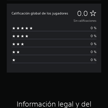
S
0.0
Calificación global de los jugadores
i
Sin calificaciones
0 %
n
0 %
c
0 %
a
0 %
l
0 %
i
f
i
c
a
Información legal y del