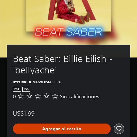
Beat Saber: Billie Eilish - 
'bellyache'
HYPERBOLIC MAGNETISM S.R.O.
PS4
PS5
0
Sin calificaciones
S
i
n
US$1.99
c
a
l
Agregar al carrito
i
f