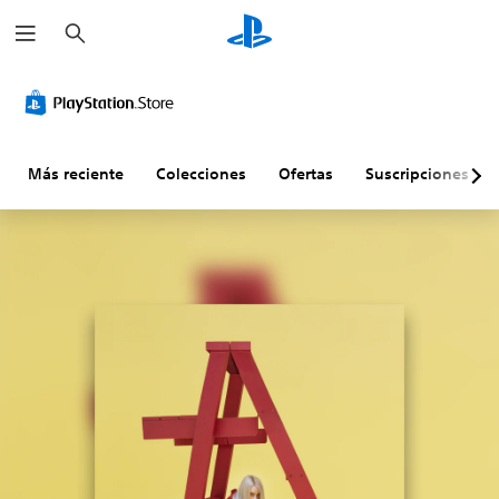
B
u
s
c
a
r
Más reciente
Colecciones
Ofertas
Suscripciones