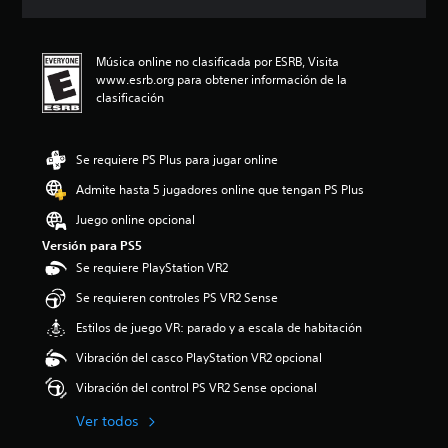
i
c
a
Música online no clasificada por ESRB, Visita
c
www.esrb.org para obtener información de la
i
clasificación
o
n
e
s
Se requiere PS Plus para jugar online
Admite hasta 5 jugadores online que tengan PS Plus
Juego online opcional
Versión para PS5
Se requiere PlayStation VR2
Se requieren controles PS VR2 Sense
Estilos de juego VR: parado y a escala de habitación
Vibración del casco PlayStation VR2 opcional
Vibración del control PS VR2 Sense opcional
Ver todos