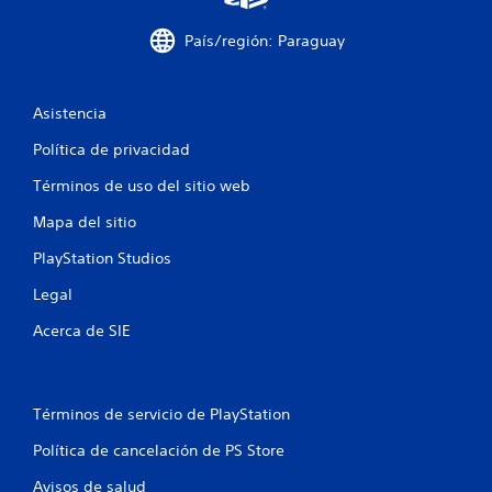
u
País/región: Paraguay
n
t
Asistencia
o
Política de privacidad
t
Términos de uso del sitio web
a
Mapa del sitio
PlayStation Studios
l
Legal
d
Acerca de SIE
e
1
Términos de servicio de PlayStation
c
Política de cancelación de PS Store
a
Avisos de salud