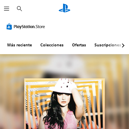
B
u
s
c
a
r
Más reciente
Colecciones
Ofertas
Suscripciones