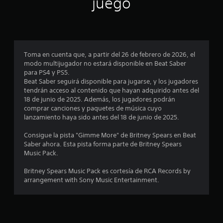
juego
p
r
o
Toma en cuenta que, a partir del 26 de febrero de 2026, el
modo multijugador no estará disponible en Beat Saber
m
para PS4 y PS5.
Beat Saber seguirá disponible para jugarse, y los jugadores
e
tendrán acceso al contenido que hayan adquirido antes del
18 de junio de 2025. Además, los jugadores podrán
d
comprar canciones y paquetes de música cuyo
lanzamiento haya sido antes del 18 de junio de 2025.
i
Consigue la pista "Gimme More" de Britney Spears en Beat
o
Saber ahora. Esta pista forma parte de Britney Spears
Music Pack.
:
Britney Spears Music Pack es cortesía de RCA Records by
1
arrangement with Sony Music Entertainment.
e
s