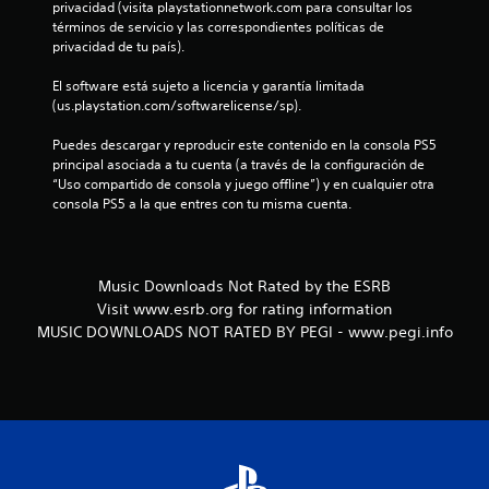
privacidad (visita playstationnetwork.com para consultar los 
o
términos de servicio y las correspondientes políticas de 
privacidad de tu país).
e
El software está sujeto a licencia y garantía limitada 
s
(us.playstation.com/softwarelicense/sp).
t
Puedes descargar y reproducir este contenido en la consola PS5 
principal asociada a tu cuenta (a través de la configuración de 
r
“Uso compartido de consola y juego offline”) y en cualquier otra 
consola PS5 a la que entres con tu misma cuenta.
e
l
Music Downloads Not Rated by the ESRB
l
Visit www.esrb.org for rating information
MUSIC DOWNLOADS NOT RATED BY PEGI - www.pegi.info
a
s
e
n