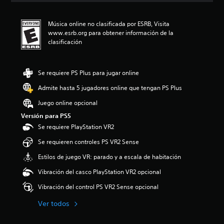
i
ó
Música online no clasificada por ESRB, Visita
n
www.esrb.org para obtener información de la
p
clasificación
r
o
m
e
Se requiere PS Plus para jugar online
d
Admite hasta 5 jugadores online que tengan PS Plus
i
o
Juego online opcional
:
Versión para PS5
5
e
Se requiere PlayStation VR2
s
Se requieren controles PS VR2 Sense
t
r
Estilos de juego VR: parado y a escala de habitación
e
l
Vibración del casco PlayStation VR2 opcional
l
Vibración del control PS VR2 Sense opcional
a
s
Ver todos
d
e
c