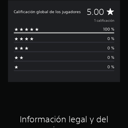
1
c
C
5.00
a
Calificación global de los jugadores
l
a
1 calificación
i
f
100 %
l
i
c
0 %
i
a
c
0 %
f
i
o
0 %
i
n
0 %
e
c
s
a
c
i
ó
Información legal y del
n