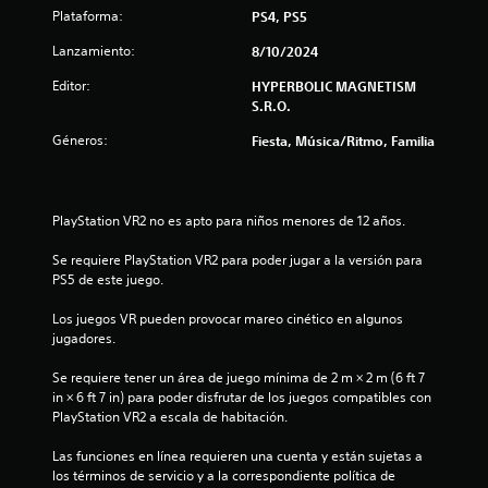
Plataforma:
PS4, PS5
t
Lanzamiento:
8/10/2024
r
Editor:
HYPERBOLIC MAGNETISM
e
S.R.O.
Géneros:
Fiesta, Música/Ritmo, Familia
l
l
PlayStation VR2 no es apto para niños menores de 12 años.
a
Se requiere PlayStation VR2 para poder jugar a la versión para 
d
PS5 de este juego.
e
Los juegos VR pueden provocar mareo cinético en algunos 
jugadores.
c
Se requiere tener un área de juego mínima de 2 m × 2 m (6 ft 7 
i
in × 6 ft 7 in) para poder disfrutar de los juegos compatibles con 
PlayStation VR2 a escala de habitación.
n
Las funciones en línea requieren una cuenta y están sujetas a 
c
los términos de servicio y a la correspondiente política de 