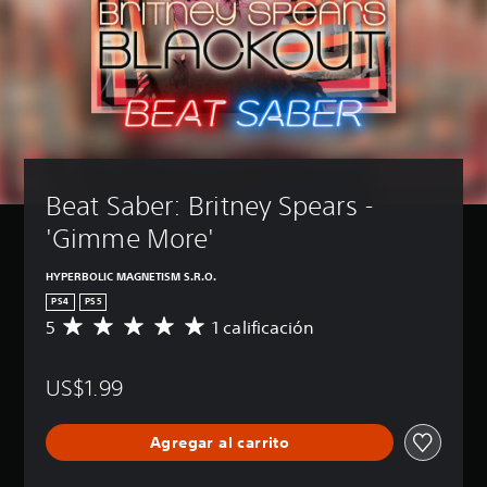
Beat Saber: Britney Spears - 
'Gimme More'
HYPERBOLIC MAGNETISM S.R.O.
PS4
PS5
5
1 calificación
C
a
l
US$1.99
i
f
i
Agregar al carrito
c
a
c