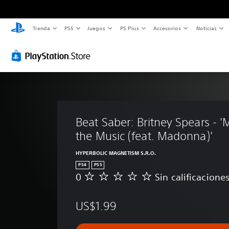
Tienda
PS5
Juegos
PS Plus
Accesorios
Noticias
Beat Saber: Britney Spears - '
the Music (feat. Madonna)'
HYPERBOLIC MAGNETISM S.R.O.
PS4
PS5
0
Sin calificacione
S
i
n
US$1.99
c
a
l