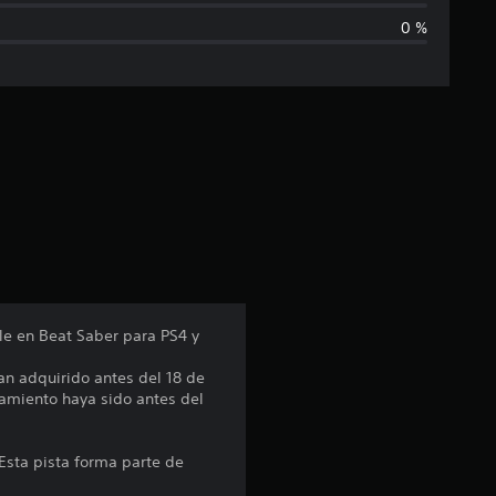
0 %
l
i
f
i
c
a
c
le en Beat Saber para PS4 y
i
an adquirido antes del 18 de
amiento haya sido antes del
o
n
Esta pista forma parte de