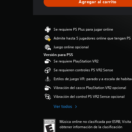
Agregar al carrito
i
f
i
c
a
Se requiere PS Plus para jugar online
c
i
Admite hasta 5 jugadores online que tengan PS 
o
Juego online opcional
n
e
Versión para PS5
s
Se requiere PlayStation VR2
Se requieren controles PS VR2 Sense
Estilos de juego VR: parado y a escala de habita
Vibración del casco PlayStation VR2 opcional
Vibración del control PS VR2 Sense opcional
Ver todos
Música online no clasificada por ESRB, Visit
obtener información de la clasificación