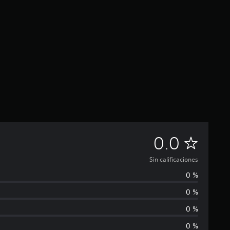
S
0.0
i
Sin calificaciones
0 %
n
0 %
c
0 %
a
0 %