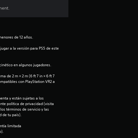
e
ment.
s
menores de 12 años.
jugar a la versión para PS5 de este 
inético en algunos jugadores.
 de 2 m × 2 m (6 ft 7 in × 6 ft 7 
ompatibles con PlayStation VR2 a 
enta y están sujetas a los 
te política de privacidad (visita 
os términos de servicio y las 
 de tu país).
ntía limitada 
).