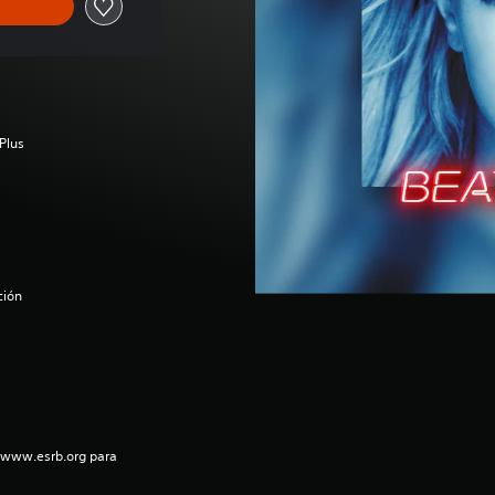
Plus
ción
a www.esrb.org para