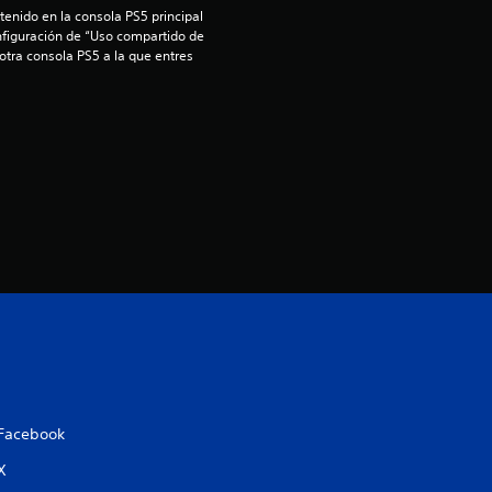
enido en la consola PS5 principal 
nfiguración de “Uso compartido de 
 otra consola PS5 a la que entres 
Facebook
X