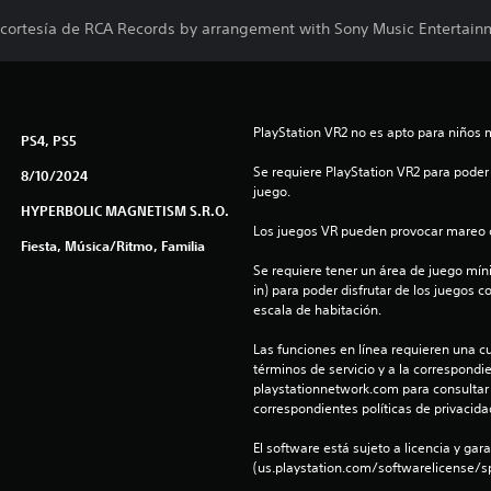
 cortesía de RCA Records by arrangement with Sony Music Entertain
PlayStation VR2 no es apto para niños 
PS4, PS5
Se requiere PlayStation VR2 para poder 
8/10/2024
juego.
HYPERBOLIC MAGNETISM S.R.O.
Los juegos VR pueden provocar mareo c
Fiesta, Música/Ritmo, Familia
Se requiere tener un área de juego mínima
in) para poder disfrutar de los juegos c
escala de habitación.
Las funciones en línea requieren una cu
términos de servicio y a la correspondien
playstationnetwork.com para consultar l
correspondientes políticas de privacidad
El software está sujeto a licencia y gara
(us.playstation.com/softwarelicense/sp