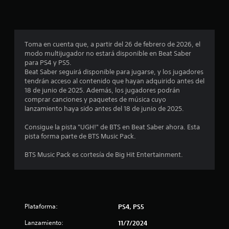
i
o
n
Toma en cuenta que, a partir del 26 de febrero de 2026, el
modo multijugador no estará disponible en Beat Saber
e
para PS4 y PS5.
Beat Saber seguirá disponible para jugarse, y los jugadores
s
tendrán acceso al contenido que hayan adquirido antes del
18 de junio de 2025. Además, los jugadores podrán
comprar canciones y paquetes de música cuyo
lanzamiento haya sido antes del 18 de junio de 2025.
Consigue la pista "UGH!" de BTS en Beat Saber ahora. Esta
pista forma parte de BTS Music Pack.
BTS Music Pack es cortesía de Big Hit Entertainment.
Plataforma:
PS4, PS5
Lanzamiento:
11/7/2024