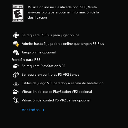
a
Música online no clasificada por ESRB, Visita
c
www.esrb.org para obtener información de la
i
clasificación
o
n
e
s
Se requiere PS Plus para jugar online
Admite hasta 5 jugadores online que tengan PS Plus
Juego online opcional
Versión para PS5
Se requiere PlayStation VR2
Se requieren controles PS VR2 Sense
Estilos de juego VR: parado y a escala de habitación
Vibración del casco PlayStation VR2 opcional
Vibración del control PS VR2 Sense opcional
Ver todos