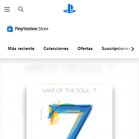
B
u
s
c
a
r
Más reciente
Colecciones
Ofertas
Suscripciones