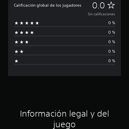
S
0.0
Calificación global de los jugadores
i
Sin calificaciones
0 %
n
0 %
c
0 %
a
0 %
l
0 %
i
f
i
c
a
Información legal y del
c
juego