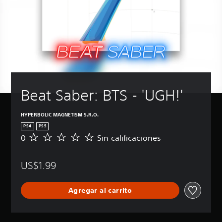
Beat Saber: BTS - 'UGH!'
HYPERBOLIC MAGNETISM S.R.O.
PS4
PS5
0
Sin calificaciones
S
i
n
US$1.99
c
a
l
Agregar al carrito
i
f
i
c