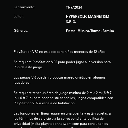
s
Lanzamiento:
11/7/2024
t
Editor:
HYPERBOLIC MAGNETISM
r
S.R.O.
Géneros:
Fiesta, Música/Ritmo, Familia
e
l
PlayStation VR2 no es apto para niños menores de 12 años.
l
Se requiere PlayStation VR2 para poder jugar a la versión para 
a
PS5 de este juego.
d
Los juegos VR pueden provocar mareo cinético en algunos 
jugadores.
e
Se requiere tener un área de juego mínima de 2 m × 2 m (6 ft 7 
c
in × 6 ft 7 in) para poder disfrutar de los juegos compatibles con 
PlayStation VR2 a escala de habitación.
i
Las funciones en línea requieren una cuenta y están sujetas a 
n
los términos de servicio y a la correspondiente política de 
privacidad (visita playstationnetwork.com para consultar los 