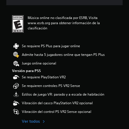
c
i
ó
Música online no clasificada por ESRB, Visita
n
www.esrb.org para obtener información de la
p
clasificación
r
o
m
e
Se requiere PS Plus para jugar online
d
Admite hasta 5 jugadores online que tengan PS Plus
i
o
Juego online opcional
:
Versión para PS5
5
e
Se requiere PlayStation VR2
s
Se requieren controles PS VR2 Sense
t
r
Estilos de juego VR: parado y a escala de habitación
e
l
Vibración del casco PlayStation VR2 opcional
l
Vibración del control PS VR2 Sense opcional
a
s
Ver todos
d
e