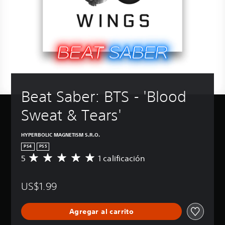
Beat Saber: BTS - 'Blood 
Sweat & Tears'
HYPERBOLIC MAGNETISM S.R.O.
PS4
PS5
5
1 calificación
C
a
l
US$1.99
i
f
i
Agregar al carrito
c
a