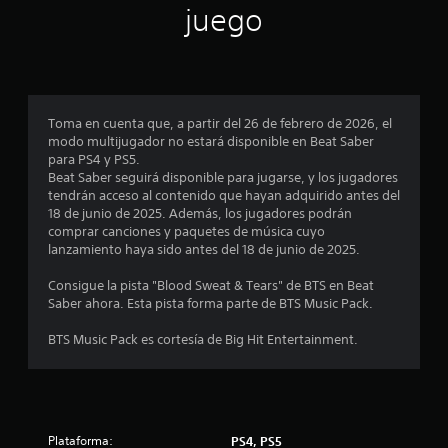
n
juego
p
r
o
Toma en cuenta que, a partir del 26 de febrero de 2026, el
modo multijugador no estará disponible en Beat Saber
m
para PS4 y PS5.
Beat Saber seguirá disponible para jugarse, y los jugadores
e
tendrán acceso al contenido que hayan adquirido antes del
18 de junio de 2025. Además, los jugadores podrán
d
comprar canciones y paquetes de música cuyo
lanzamiento haya sido antes del 18 de junio de 2025.
i
Consigue la pista "Blood Sweat & Tears" de BTS en Beat
o
Saber ahora. Esta pista forma parte de BTS Music Pack.
:
BTS Music Pack es cortesía de Big Hit Entertainment.
1
e
Plataforma:
PS4, PS5