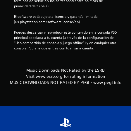
c
términos de servicio y las correspondientes políticas de 
privacidad de tu país).
o
El software está sujeto a licencia y garantía limitada 
e
(us.playstation.com/softwarelicense/sp).
s
Puedes descargar y reproducir este contenido en la consola PS5 
principal asociada a tu cuenta (a través de la configuración de 
t
“Uso compartido de consola y juego offline”) y en cualquier otra 
consola PS5 a la que entres con tu misma cuenta.
r
e
Music Downloads Not Rated by the ESRB
l
Visit www.esrb.org for rating information
MUSIC DOWNLOADS NOT RATED BY PEGI - www.pegi.info
l
a
s
e
n