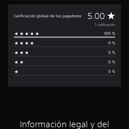
1
c
C
5.00
a
Calificación global de los jugadores
l
a
1 calificación
i
f
100 %
l
i
c
0 %
i
a
c
0 %
f
i
o
0 %
i
n
0 %
e
c
s
a
c
i
ó
Información legal y del