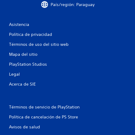
País/región: Paraguay
u
n
Asistencia
t
Política de privacidad
o
Términos de uso del sitio web
t
Mapa del sitio
PlayStation Studios
a
Legal
l
Acerca de SIE
d
e
Términos de servicio de PlayStation
1
Política de cancelación de PS Store
c
Avisos de salud
a