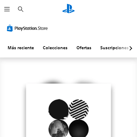
B
u
s
c
a
r
Más reciente
Colecciones
Ofertas
Suscripciones