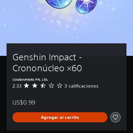
Genshin Impact - 
Crononúcleo ×60
COGNOSPHERE PTE. LTD.
2.33
3 calificaciones
C
a
l
US$0.99
i
f
i
Agregar al carrito
c
a
c