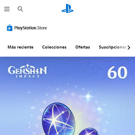
B
u
s
c
a
r
Más reciente
Colecciones
Ofertas
Suscripciones