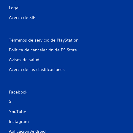
e
Legal
s
Acerca de SIE
t
r
Términos de servicio de PlayStation
e
Política de cancelación de PS Store
l
Avisos de salud
Acerca de las clasificaciones
l
a
s
Facebook
X
e
YouTube
n
Instagram
u
Aplicación Android