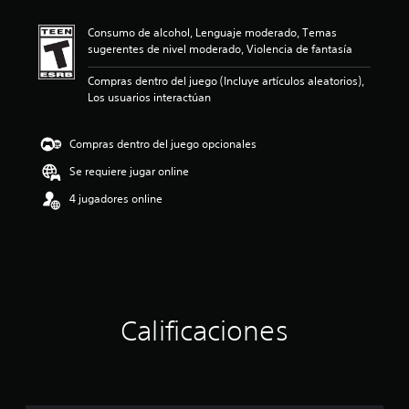
i
ó
Consumo de alcohol, Lenguaje moderado, Temas
n
sugerentes de nivel moderado, Violencia de fantasía
p
r
Compras dentro del juego (Incluye artículos aleatorios),
o
Los usuarios interactúan
m
e
d
Compras dentro del juego opcionales
i
o
Se requiere jugar online
:
4 jugadores online
2
.
3
3
e
s
t
r
Calificaciones
e
l
l
a
s