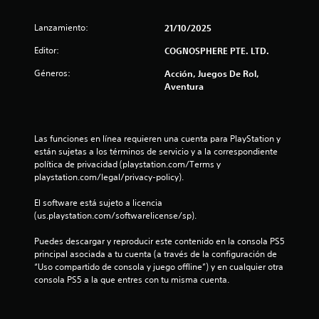
d
Lanzamiento:
21/10/2025
i
Editor:
COGNOSPHERE PTE. LTD.
o
Géneros:
Acción, Juegos De Rol,
Aventura
:
2
Las funciones en línea requieren una cuenta para PlayStation y 
.
están sujetas a los términos de servicio y a la correspondiente 
política de privacidad (playstation.com/Terms y 
3
playstation.com/legal/privacy-policy).
3
El software está sujeto a licencia 
(us.playstation.com/softwarelicense/sp).
e
Puedes descargar y reproducir este contenido en la consola PS5 
s
principal asociada a tu cuenta (a través de la configuración de 
“Uso compartido de consola y juego offline”) y en cualquier otra 
t
consola PS5 a la que entres con tu misma cuenta.
r