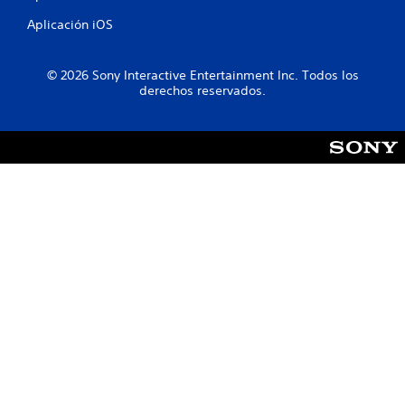
n
Aplicación iOS
t
© 2026 Sony Interactive Entertainment Inc. Todos los
o
derechos reservados.
t
a
l
d
e
3
c
a
l