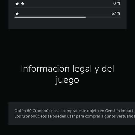
d
0 %
i
e
67 %
3
c
c
a
l
a
i
f
c
i
c
i
a
c
ó
Información legal y del
i
o
n
juego
n
e
p
s
r
o
Obtén 60 Crononúcleos al comprar este objeto en Genshin Impact.
Los Crononúcleos se pueden usar para comprar algunos vestuarios en
m
e