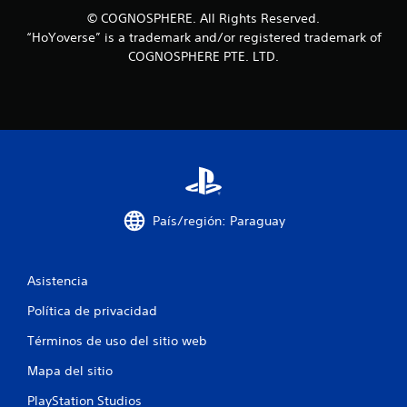
e
© COGNOSPHERE. All Rights Reserved.
“HoYoverse” is a trademark and/or registered trademark of
l
COGNOSPHERE PTE. LTD.
l
a
s
d
e
País/región: Paraguay
c
Asistencia
i
Política de privacidad
n
Términos de uso del sitio web
c
Mapa del sitio
o
PlayStation Studios