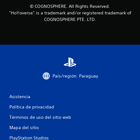
a
© COGNOSPHERE. All Rights Reserved.
“HoYoverse” is a trademark and/or registered trademark of
d
COGNOSPHERE PTE. LTD.
e
c
i
n
c
País/región: Paraguay
o
Asistencia
e
Política de privacidad
s
Términos de uso del sitio web
t
Mapa del sitio
r
PlayStation Studios