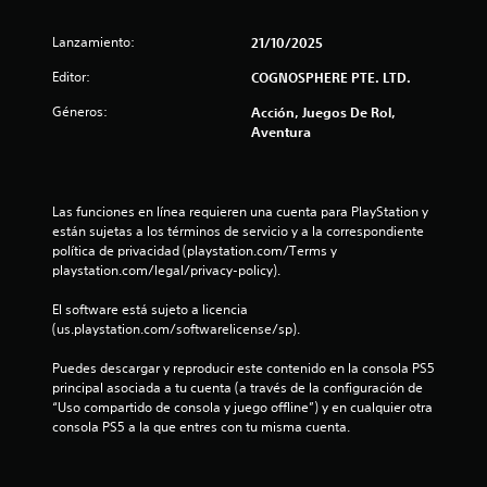
d
Lanzamiento:
21/10/2025
i
Editor:
COGNOSPHERE PTE. LTD.
o
Géneros:
Acción, Juegos De Rol,
Aventura
:
1
Las funciones en línea requieren una cuenta para PlayStation y 
e
están sujetas a los términos de servicio y a la correspondiente 
política de privacidad (playstation.com/Terms y 
s
playstation.com/legal/privacy-policy).
t
El software está sujeto a licencia 
(us.playstation.com/softwarelicense/sp).
r
Puedes descargar y reproducir este contenido en la consola PS5 
e
principal asociada a tu cuenta (a través de la configuración de 
“Uso compartido de consola y juego offline”) y en cualquier otra 
l
consola PS5 a la que entres con tu misma cuenta.
l