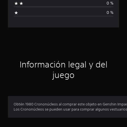
c
0 %
i
a
0 %
l
i
c
f
i
a
c
a
c
c
i
i
o
n
ó
Información legal y del
e
s
n
juego
p
r
o
Obtén 1980 Crononúcleos al comprar este objeto en Genshin Impact
Los Crononúcleos se pueden usar para comprar algunos vestuarios en
m
e