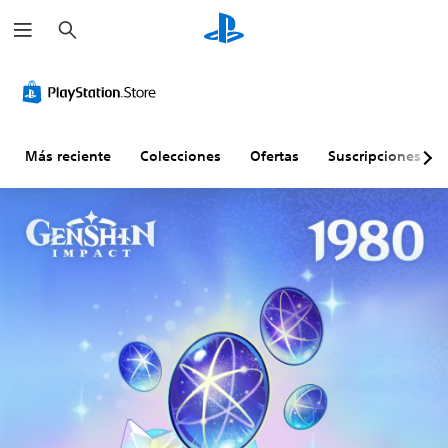
B
u
s
c
a
r
Más reciente
Colecciones
Ofertas
Suscripciones