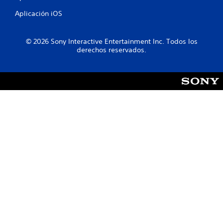
a
Aplicación iOS
l
© 2026 Sony Interactive Entertainment Inc. Todos los
d
derechos reservados.
e
1
c
a
l
i
f
i
c