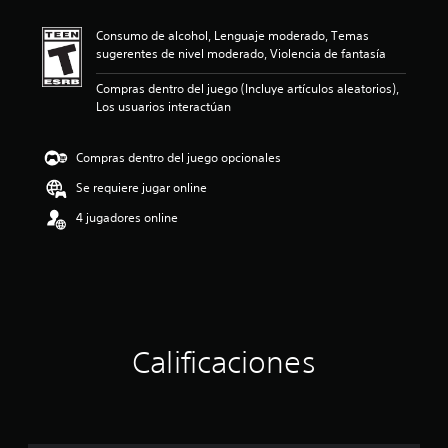
i
ó
Consumo de alcohol, Lenguaje moderado, Temas
n
sugerentes de nivel moderado, Violencia de fantasía
p
r
Compras dentro del juego (Incluye artículos aleatorios),
o
Los usuarios interactúan
m
e
d
Compras dentro del juego opcionales
i
o
Se requiere jugar online
:
4 jugadores online
5
e
s
t
r
e
l
l
Calificaciones
a
s
d
e
c