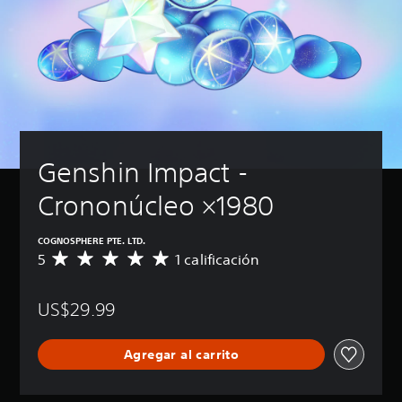
Genshin Impact - 
Crononúcleo ×1980
COGNOSPHERE PTE. LTD.
5
1 calificación
C
a
l
US$29.99
i
f
i
Agregar al carrito
c
a
c