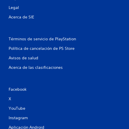
e
Legal
l
Acerca de SIE
l
a
Términos de servicio de PlayStation
s
Política de cancelación de PS Store
e
Avisos de salud
Acerca de las clasificaciones
n
u
n
Facebook
X
t
YouTube
o
Instagram
t
Aplicación Android