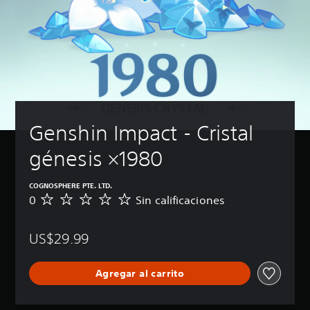
Genshin Impact - Cristal 
génesis ×1980
COGNOSPHERE PTE. LTD.
0
Sin calificaciones
S
i
n
US$29.99
c
a
l
Agregar al carrito
i
f
i