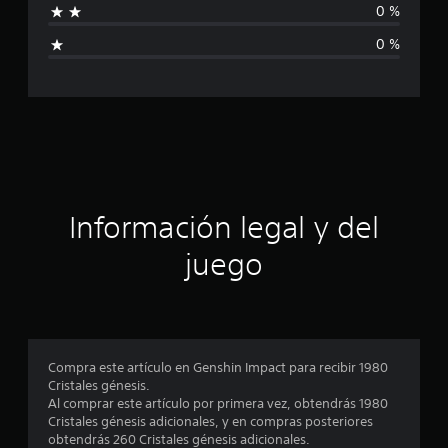
0 %
l
0 %
i
f
i
c
a
Información legal y del
c
juego
i
o
n
Compra este artículo en Genshin Impact para recibir 1980
Cristales génesis.
e
Al comprar este artículo por primera vez, obtendrás 1980
Cristales génesis adicionales, y en compras posteriores
s
obtendrás 260 Cristales génesis adicionales.