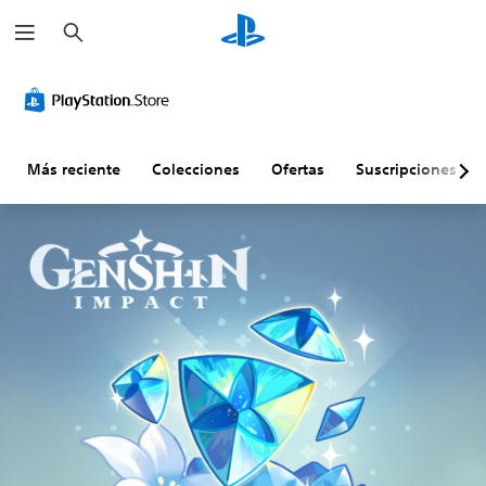
B
u
s
c
a
r
Más reciente
Colecciones
Ofertas
Suscripciones