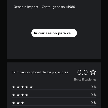
Genshin Impact - Cristal génesis ×1980
Iniciar sesión para calificar
S
0.0
Calificación global de los jugadores
i
Sin calificaciones
0 %
n
0 %
c
0 %
a