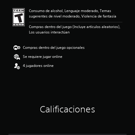
c
a
Consumo de alcohol, Lenguaje moderado, Temas
c
sugerentes de nivel moderado, Violencia de fantasía
i
o
Compras dentro del juego (Incluye artículos aleatorios),
n
Los usuarios interactúan
e
s
Compras dentro del juego opcionales
Se requiere jugar online
4 jugadores online
Calificaciones