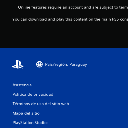
m
m
s
i
p
Online features require an account and are subject to ter
p
j
a
o
e
u
r
r
z
You can download and play this content on the main PS5 conso
g
l
t
a
a
o
a
r
r
s
n
a
y
.
t
j
d
e
u
e
s
g
s
d
a
p
u
r
l
País/región: Paraguay
r
y
a
a
a
z
n
m
a
t
o
Asistencia
r
e
d
t
e
Política de privacidad
i
e
l
f
p
Términos de uso del sitio web
g
i
o
a
c
r
Mapa del sitio
m
a
l
e
r
PlayStation Studios
o
p
l