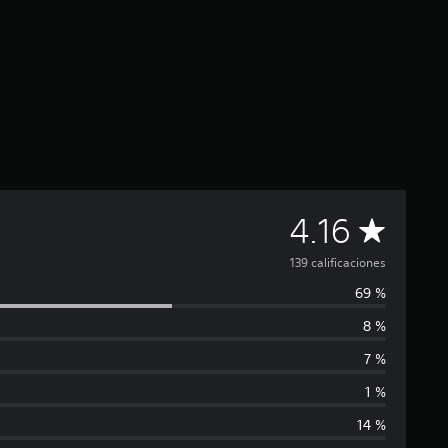
C
4.16
a
139 calificaciones
69 %
l
8 %
i
7 %
f
1 %
14 %
i