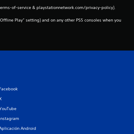
n
terms-of-service & playstationnetwork.com/privacy-policy).
c
Offline Play” setting) and on any other PS5 consoles when you
o
e
s
t
r
Facebook
e
X
l
YouTube
Instagram
l
Aplicación Android