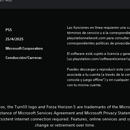
ari 488
Las funciones en línea requieren una cu
PS5
términos de servicio y a la correspondien
playstationnetwork.com para consultar l
25/4/2025
correspondientes políticas de privacidad
Microsoft Corporation
El software está sujeto a licencia y gara
Conducción/Carreras
(us.playstation.com/softwarelicense/sp
Puedes descargar y reproducir este cont
asociada a tu cuenta (a través de la co
consola y juego offline”) y en cualquier
con tu misma cuenta.
ios, the Turn10 logo and Forza Horizon 5 are trademarks of the Micr
eptance of Microsoft Services Agreement and Microsoft Privacy Statem
sistent internet connection required. Features, online services and
change or retirement over time.