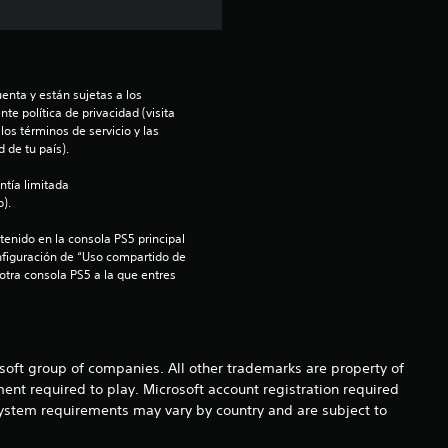
t
r
e
enta y están sujetas a los 
te política de privacidad (visita 
os términos de servicio y las 
l
 de tu país).
l
ntía limitada 
).
a
enido en la consola PS5 principal 
nfiguración de “Uso compartido de 
s
 otra consola PS5 a la que entres 
d
e
osoft group of companies. All other trademarks are property of
c
ent required to play. Microsoft account registration required
 system requirements may vary by country and are subject to
i