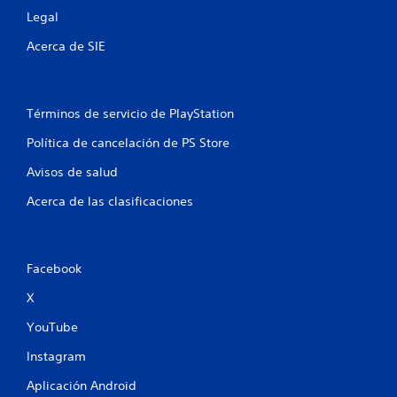
n
l
Legal
a
e
c
Acerca de SIE
i
s
o
n
a
Términos de servicio de PlayStation
d
o
Política de cancelación de PS Store
s
Avisos de salud
c
o
Acerca de las clasificaciones
n
e
l
g
Facebook
a
m
X
e
p
YouTube
l
a
Instagram
y
.
Aplicación Android