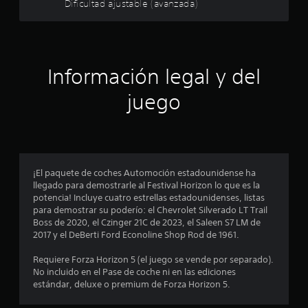
Dificultad ajustable (avanzada)
g
d
l
t
a
u
a
r
r
z
r
y
a
a
a
n
r
e
m
t
Información legal y del
t
o
e
e
l
d
e
p
juego
i
l
o
l
f
g
r
i
a
l
a
c
m
o
a
e
s
s
r
p
m
¡El paquete de coches Automoción estadounidense ha
l
l
e
llegado para demostrarle al Festival Horizon lo que es la
a
d
a
n
potencia! Incluye cuatro estrellas estadounidenses, listas
c
y
ú
para demostrar su poderío: el Chevrolet Silverado LT Trail
o
e
.
s
Boss de 2020, el Czinger 21C de 2023, el Saleen S7 LM de
n
s
2017 y el DeBerti Ford Econoline Shop Rod de 1961.
f
c
i
i
n
Requiere Forza Horizon 5 (el juego se vende por separado).
g
i
m
No incluido en el Pase de coche ni en las ediciones
u
a
estándar, deluxe o premium de Forza Horizon 5.
r
n
n
a
t