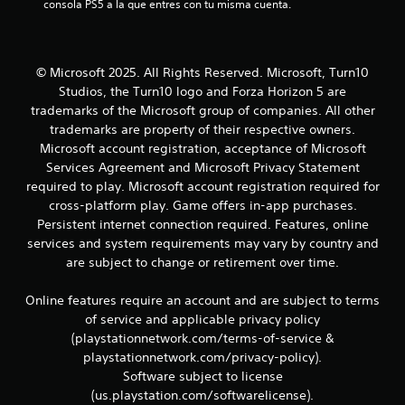
consola PS5 a la que entres con tu misma cuenta.
n
c
o
m
u
u
© Microsoft 2025. All Rights Reserved. Microsoft, Turn10
n
n
Studios, the Turn10 logo and Forza Horizon 5 are
i
q
t
trademarks of the Microsoft group of companies. All other
u
trademarks are property of their respective owners.
e
o
Microsoft account registration, acceptance of Microsoft
n
Services Agreement and Microsoft Privacy Statement
e
t
required to play. Microsoft account registration required for
l
cross-platform play. Game offers in-app purchases.
t
a
e
Persistent internet connection required. Features, online
x
services and system requirements may vary by country and
l
t
are subject to change or retirement over time.
o
d
y
Online features require an account and are subject to terms
l
e
of service and applicable privacy policy
a
i
(playstationnetwork.com/terms-of-service &
7
n
playstationnetwork.com/privacy-policy).
f
Software subject to license
6
o
(us.playstation.com/softwarelicense).
r