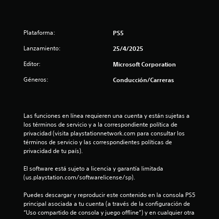
c
c
e
i
n
ó
e
o
n
Plataforma:
PS5
r
,
p
e
Lanzamiento:
p
25/4/2025
u
e
l
s
Editor:
Microsoft Corporation
r
s
o
a
t
Géneros:
Conducción/Carreras
e
d
s
o
r
p
s
o
l
e
Las funciones en línea requieren una cuenta y están sujetas a 
s
o
los términos de servicio y a la correspondiente política de 
i
s
privacidad (visita playstationnetwork.com para consultar los 
l
b
b
términos de servicio y las correspondientes políticas de 
l
o
privacidad de tu país).
l
e
t
q
o
El software está sujeto a licencia y garantía limitada 
a
u
n
(us.playstation.com/softwarelicense/sp).
e
e
s
n
s
Puedes descargar y reproducir este contenido en la consola PS5 
o
.
principal asociada a tu cuenta (a través de la configuración de 
e
s
“Uso compartido de consola y juego offline”) y en cualquier otra 
e