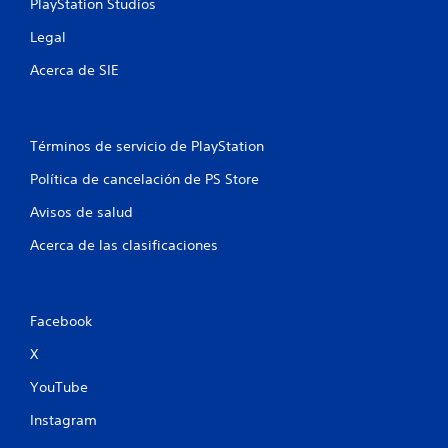
e
PlayStation Studios
l
a
Legal
s
c
i
Acerca de SIE
o
n
a
d
Términos de servicio de PlayStation
o
s
Política de cancelación de PS Store
c
Avisos de salud
o
n
Acerca de las clasificaciones
e
l
g
a
Facebook
m
e
X
p
l
YouTube
a
y
Instagram
.