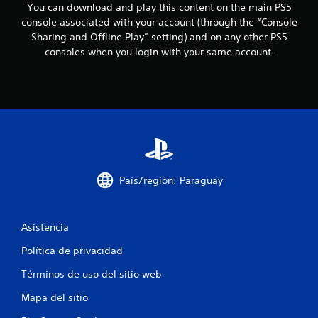
c
You can download and play this content on the main PS5
m
console associated with your account (through the “Console
a
a
c
Sharing and Offline Play” setting) and on any other PS5
i
consoles when you login with your same account.
l
ó
n
i
v
i
f
s
u
i
a
l
c
a
d
País/región: Paraguay
i
a
c
i
c
o
Asistencia
n
i
Política de privacidad
a
l
o
Términos de uso del sitio web
e
s
n
Mapa del sitio
r
e