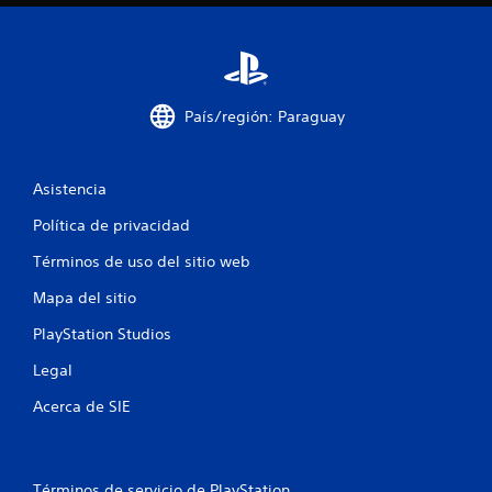
m
4
a
c
3
i
ó
c
n
País/región: Paraguay
v
a
i
s
l
Asistencia
u
a
Política de privacidad
i
l
a
Términos de uso del sitio web
f
d
i
Mapa del sitio
i
c
i
PlayStation Studios
c
o
Legal
n
a
a
Acerca de SIE
l
c
e
s
r
i
e
Términos de servicio de PlayStation