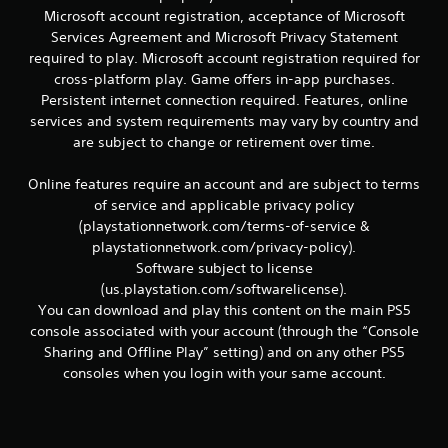
c
Microsoft account registration, acceptance of Microsoft
e
o
Services Agreement and Microsoft Privacy Statement
m
required to play. Microsoft account registration required for
n
u
cross-platform play. Game offers in-app purchases.
n
u
Persistent internet connection required. Features, online
i
q
services and system requirements may vary by country and
n
u
are subject to change or retirement over time.
e
t
n
Online features require an account and are subject to terms
e
of service and applicable privacy policy
l
o
(playstationnetwork.com/terms-of-service &
t
e
t
playstationnetwork.com/privacy-policy).
x
Software subject to license
t
a
(us.playstation.com/softwarelicense).
o
You can download and play this content on the main PS5
y
l
console associated with your account (through the “Console
l
Sharing and Offline Play” setting) and on any other PS5
a
d
i
consoles when you login with your same account.
n
e
f
o
1
r