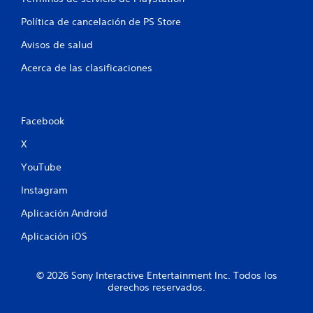
l
o
Política de cancelación de PS Store
a
c
n
Avisos de salud
i
o
e
Acerca de las clasificaciones
n
a
s
d
o
Facebook
s
c
X
o
n
YouTube
e
l
Instagram
g
a
Aplicación Android
m
Aplicación iOS
e
p
l
a
© 2026 Sony Interactive Entertainment Inc. Todos los
derechos reservados.
y
.