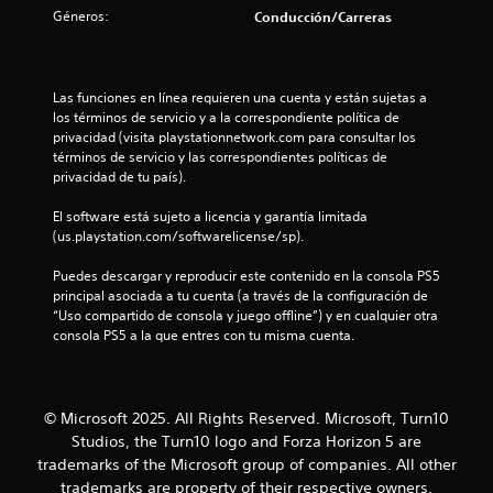
c
Géneros:
e
Conducción/Carreras
i
n
n
ó
e
n
c
r
,
p
Las funciones en línea requieren una cuenta y están sujetas a 
p
o
u
los términos de servicio y a la correspondiente política de 
e
l
privacidad (visita playstationnetwork.com para consultar los 
r
e
s
términos de servicio y las correspondientes políticas de 
o
a
privacidad de tu país).
e
s
d
s
o
El software está sujeto a licencia y garantía limitada 
p
s
t
(us.playstation.com/softwarelicense/sp).
o
l
s
o
r
Puedes descargar y reproducir este contenido en la consola PS5 
i
s
principal asociada a tu cuenta (a través de la configuración de 
b
b
“Uso compartido de consola y juego offline”) y en cualquier otra 
e
l
o
consola PS5 a la que entres con tu misma cuenta.
e
t
l
q
o
u
n
l
e
e
© Microsoft 2025. All Rights Reserved. Microsoft, Turn10
n
s
a
Studios, the Turn10 logo and Forza Horizon 5 are
o
.
trademarks of the Microsoft group of companies. All other
s
s
e
trademarks are property of their respective owners.