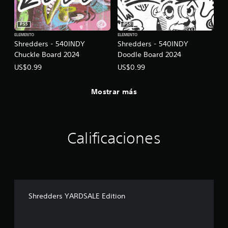
s
i
PS5
PS5
n
v
ELEMENTO
ELEMENTO
Shredders - 540INDY
Shredders - 540INDY
i
Chuckle Board 2024
Doodle Board 2024
b
r
US$0.99
US$0.99
a
c
Mostrar más
i
ó
n
d
Calificaciones
e
l
c
o
n
t
Shredders YARDSALE Edition
r
o
l