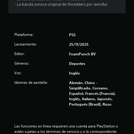
l
a
- La banda sonora original de Shredders por Jennifur
r
a
s
i
s
n
e
d
Plataforma:
PS5
f
Lanzamiento:
e
25/11/2025
e
c
Editor:
FoamPunch BV
c
t
o
Géneros:
Deportes
i
d
Voz:
Inglés
e
n
g
Idiomas de pantalla:
Alemán, Chino -
a
Simplificado, Coreano,
c
t
Español, Francés (Francia),
i
Inglés, Italiano, Japonés,
o
Portugués (Brasil), Ruso
l
l
e
o
s
a
Las funciones en línea requieren una cuenta para PlayStation y 
d
están sujetas a los términos de servicio y a la correspondiente 