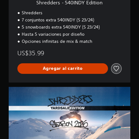
e
s
Shredders - 540INDY Edition
N
n
t
D
t
Shredders
á
Y
o
c
7 conjuntos extra 540INDY (S 23/24)
E
d
t
5 snowboards extra 540INDY (S 23/24)
d
u
i
i
r
Hasta 5 variaciones por diseño
l
t
a
Opciones infinitas de mix & match
e
i
n
s
o
t
US$35.99
n
e
P
e
u
l
Agregar al carrito
e
g
d
a
e
m
s
S
e
j
h
p
u
r
l
g
e
a
a
d
y
r
d
o
s
e
l
i
r
a
n
s
e
n