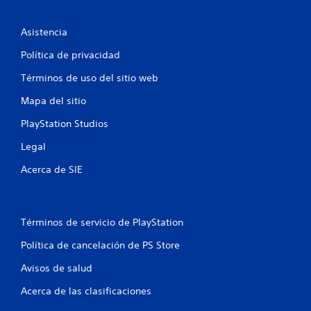
o
n
e
t
r
Asistencia
a
a
c
Política de privacidad
t
l
Términos de uso del sitio web
i
v
d
Mapa del sitio
a
d
e
PlayStation Studios
a
l
Legal
9
a
r
Acerca de SIE
4
e
s
6
i
s
Términos de servicio de PlayStation
c
t
e
Política de cancelación de PS Store
a
n
c
Avisos de salud
l
i
Acerca de las clasificaciones
a
i
d