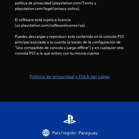
t
a
política de privacidad (playstation.com/Terms y 
p
playstation.com/legal/privacy-policy).
r
t
a
El software está sujeto a licencia 
e
t
(us.playstation.com/softwarelicense/sp).
i
l
Puedes descargar y reproducir este contenido en la consola PS5 
v
principal asociada a tu cuenta (a través de la configuración de 
o
l
“Uso compartido de consola y juego offline”) y en cualquier otra 
P
consola PS5 a la que entres con tu misma cuenta.
a
u
e
s
d
e
Política de privacidad y EULA del juego
e
s
j
n
u
g
a
u
r
s
n
i
n
t
t
País/región: Paraguay
e