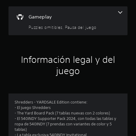
o
e
s
:
t
Gameplay
a
3
h
Puzzles omitibles, Pausa del juego
á
.
p
t
9
i
c
Información legal y del
8
a
.
juego
e
S
s
e
p
t
u
Shredders - YARDSALE Edition contiene:
r
e
- El juego Shredders
d
- The Yard Board Pack (7 tablas nuevas con 2 colores)
e
e
- El 540INDY Supporter Pack 2024, con todas las tablas y
j
ropa de 540INDY (7 prendas con variantes de color y 5
l
u
tablas)
g
- La tabla exclusiva 540INDY Invitational