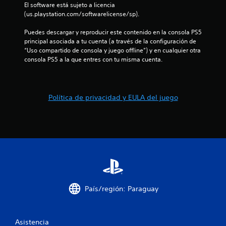
t
t
El software está sujeto a licencia 
i
r
o
(us.playstation.com/softwarelicense/sp).
o
c
.
s
a
Puedes descargar y reproducir este contenido en la consola PS5 
j
)
principal asociada a tu cuenta (a través de la configuración de 
u
M
“Uso compartido de consola y juego offline”) y en cualquier otra 
S
g
o
consola PS5 a la que entres con tu misma cuenta.
e
a
d
o
d
o
f
o
d
r
r
e
Política de privacidad y EULA del juego
e
e
c
p
s
e
r
.
n
á
a
c
l
t
g
i
u
c
n
a
a
s
País/región: Paraguay
P
o
u
p
e
c
d
Asistencia
i