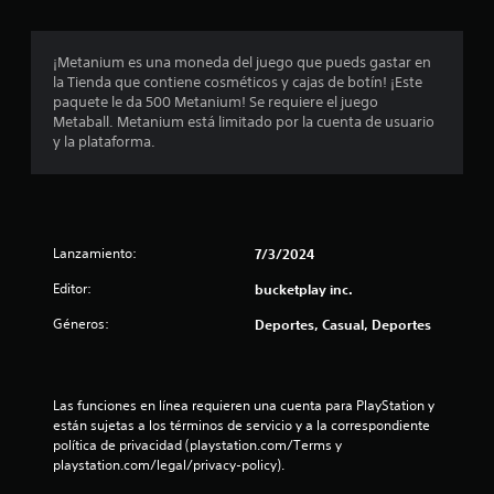
d
l
n
g
e
i
a
j
c
¡Metanium es una moneda del juego que pueds gastar en
m
o
a
la Tienda que contiene cosméticos y cajas de botín! ¡Este
e
y
r
paquete le da 500 Metanium! Se requiere el juego
p
s
t
Metaball. Metanium está limitado por la cuenta de usuario
l
e
t
y la plataforma.
a
m
i
y
á
c
e
s
k
n
f
c
a
á
u
j
Lanzamiento:
7/3/2024
c
a
u
i
l
Editor:
bucketplay inc.
s
l
q
t
m
Géneros:
Deportes, Casual, Deportes
u
e
a
i
n
b
e
t
l
r
e
e
m
Las funciones en línea requieren una cuenta para PlayStation y 
c
o
están sujetas a los términos de servicio y a la correspondiente 
(
o
m
política de privacidad (playstation.com/Terms y 
b
n
e
playstation.com/legal/privacy-policy).
á
o
n
s