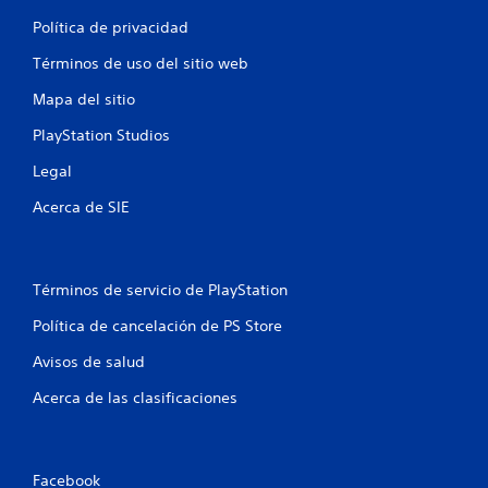
e
o
s
Política de privacidad
n
a
e
c
Términos de uso del sitio web
s
c
d
Mapa del sitio
e
e
d
s
PlayStation Studios
e
e
r
Legal
n
a
s
u
Acerca de SIE
i
n
b
e
i
n
l
t
Términos de servicio de PlayStation
i
o
d
r
Política de cancelación de PS Store
a
n
d
o
Avisos de salud
d
s
e
i
Acerca de las clasificaciones
l
n
o
c
s
o
j
n
Facebook
o