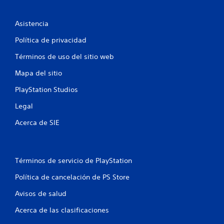
s
y
e
s
c
Asistencia
t
u
i
e
Política de privacidad
c
n
k
c
Términos de uso del sitio web
s
i
.
Mapa del sitio
a
s
PlayStation Studios
d
u
Legal
r
a
Acerca de SIE
n
t
e
t
Términos de servicio de PlayStation
o
d
Política de cancelación de PS Store
o
e
Avisos de salud
l
j
Acerca de las clasificaciones
u