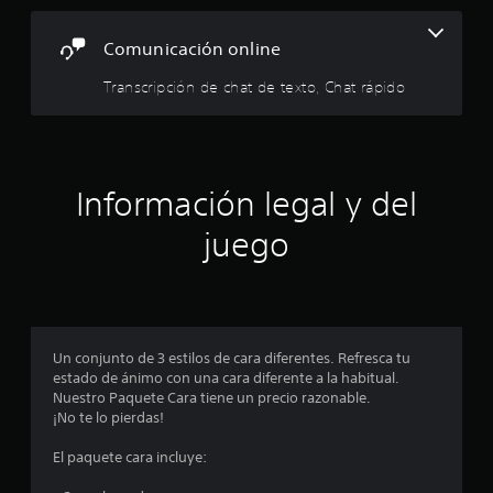
d
l
n
g
e
i
Comunicación online
a
j
c
m
o
a
Transcripción de chat de texto, Chat rápido
e
y
r
p
s
t
l
e
t
a
m
i
y
á
c
e
Información legal y del
s
k
n
f
c
a
juego
á
u
j
c
a
u
i
l
s
l
q
t
m
u
e
a
i
n
Un conjunto de 3 estilos de cara diferentes. Refresca tu
b
e
t
estado de ánimo con una cara diferente a la habitual.
l
r
e
Nuestro Paquete Cara tiene un precio razonable.
e
m
c
¡No te lo pierdas!
o
(
o
m
b
n
El paquete cara incluye:
e
á
o
n
s