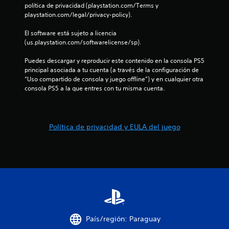
e
política de privacidad (playstation.com/Terms y 
o
s
playstation.com/legal/privacy-policy).
n
a
e
c
El software está sujeto a licencia 
s
c
(us.playstation.com/softwarelicense/sp).
d
e
e
d
Puedes descargar y reproducir este contenido en la consola PS5 
s
e
principal asociada a tu cuenta (a través de la configuración de 
e
r
“Uso compartido de consola y juego offline”) y en cualquier otra 
n
a
consola PS5 a la que entres con tu misma cuenta.
s
u
i
n
b
e
i
n
Política de privacidad y EULA del juego
l
t
i
o
d
r
a
n
d
o
d
s
e
i
l
n
o
c
s
o
País/región: Paraguay
j
n
o