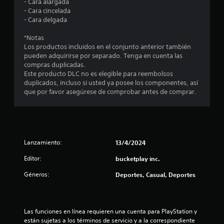
t
- Cara alargada
t
i
r
- Cara cincelada
o
o
c
- Cara delgada
.
s
a
j
*Notas
)
u
M
Los productos incluidos en el conjunto anterior también
S
g
pueden adquirirse por separado. Tenga en cuenta las
o
e
a
compras duplicadas.
d
o
d
Este producto DLC no es elegible para reembolsos
o
f
o
duplicados, incluso si usted ya posee los componentes, así
d
r
r
que por favor asegúrese de comprobar antes de comprar.
e
e
e
c
p
s
e
r
.
n
á
a
c
l
Lanzamiento:
13/4/2024
t
g
i
Editor:
bucketplay inc.
u
c
n
Géneros:
Deportes, Casual, Deportes
a
a
s
P
o
u
p
e
Las funciones en línea requieren una cuenta para PlayStation y 
c
d
están sujetas a los términos de servicio y a la correspondiente 
i