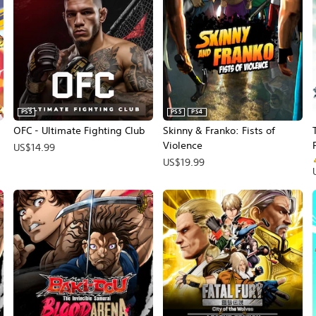
PS5
PS5
PS4
OFC - Ultimate Fighting Club
Skinny & Franko: Fists of
Violence
US$14.99
US$19.99