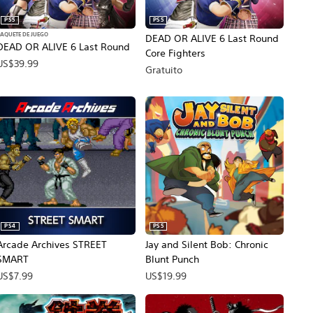
PS5
PS5
AQUETE DE JUEGO
DEAD OR ALIVE 6 Last Round
DEAD OR ALIVE 6 Last Round
Core Fighters
US$39.99
Gratuito
PS4
PS5
Arcade Archives STREET
Jay and Silent Bob: Chronic
SMART
Blunt Punch
US$7.99
US$19.99