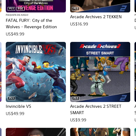
PS5
PS4
PS5
PAQUETE DE JUEGO
P
Arcade Archives 2 TEKKEN
FATAL FURY: City of the
US$16.99
Wolves - Revenge Edition
US$49.99
PS5
PS5
Invincible VS
Arcade Archives 2 STREET
SMART
US$49.99
US$9.99