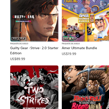
PS5
PS4
PS5
PS4
PAQUETE DE JUEGO
PAQUETE DE JUEGO
Guilty Gear -Strive- 2.0 Starter
Amer Ultimate Bundle
Edition
US$19.99
US$89.99