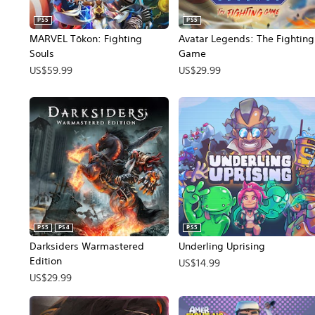
PS5
PS5
MARVEL Tōkon: Fighting
Avatar Legends: The Fighting
Souls
Game
US$59.99
US$29.99
PS5
PS4
PS5
Darksiders Warmastered
Underling Uprising
Edition
US$14.99
US$29.99