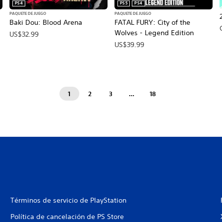
PS4
PS5
PS4
PAQUETE DE JUEGO
PAQUETE DE JUEGO
Baki Dou: Blood Arena
FATAL FURY: City of the
Wolves - Legend Edition
US$32.99
US$39.99
1
2
3
…
18
Términos de servicio de PlayStation
Política de cancelación de PS Store