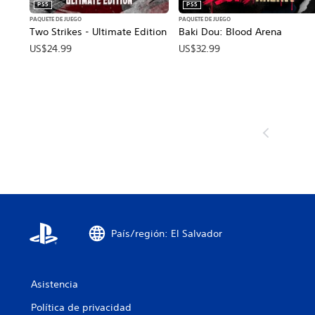
PS5
PS5
PAQUETE DE JUEGO
PAQUETE DE JUEGO
Two Strikes - Ultimate Edition
Baki Dou: Blood Arena
US$24.99
US$32.99
País/región: El Salvador
Asistencia
Política de privacidad