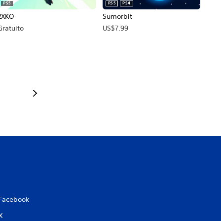
PS5
PS5
PS4
2XKO
Sumorbit
Gratuito
US$7.99
Facebook
X