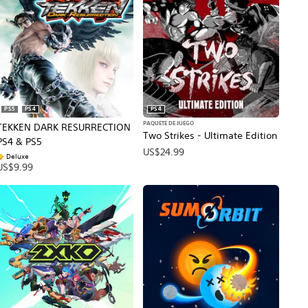
PS5
PS4
PS4
PAQUETE DE JUEGO
TEKKEN DARK RESURRECTION
Two Strikes - Ultimate Edition
PS4 & PS5
US$24.99
Deluxe
US$9.99