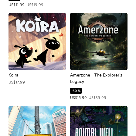
Precio de la oferta: US$11.99. Precio original: US$19.99.
US$11.99
US$19.99
Koira
Amerzone - The Explorer's
Legacy
US$17.99
-60 %
Precio de la oferta: US$15.99. Precio
US$15.99
US$39.99