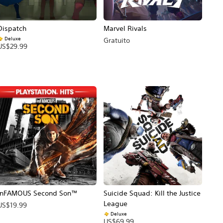
Dispatch
Marvel Rivals
Deluxe
Gratuito
US$29.99
inFAMOUS Second Son™
Suicide Squad: Kill the Justice
League
US$19.99
Deluxe
cio original: US$39.99.
US$69.99