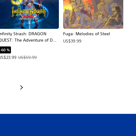
Infinity Strash: DRAGON
Fuga: Melodies of Steel
QUEST: The Adventure of Dai
US$39.99
PS4 & PS5
-60 %
Precio de la oferta: US$23.99. Precio original: US$59.99.
US$23.99
US$59.99