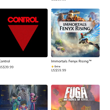
Control
Immortals Fenyx Rising™
Extra
US$39.99
US$59.99