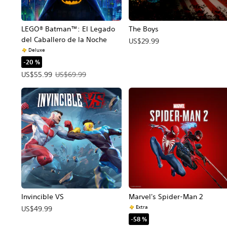
LEGO® Batman™: El Legado
The Boys
del Caballero de la Noche
US$29.99
Deluxe
-20 %
Precio de la oferta: US$55.99. Precio original: US$69.99.
US$55.99
US$69.99
Invincible VS
Marvel's Spider-Man 2
Extra
US$49.99
-58 %