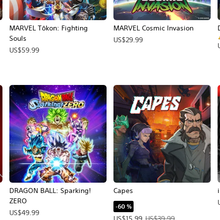
MARVEL Tōkon: Fighting
MARVEL Cosmic Invasion
Souls
US$29.99
US$59.99
DRAGON BALL: Sparking!
Capes
ZERO
-60 %
US$49.99
Precio de la oferta: US$15.99. Pre
US$15.99
US$39.99