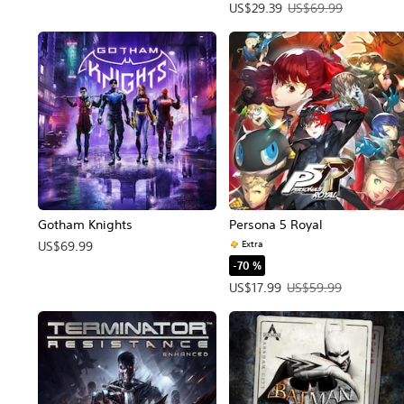
Precio de la oferta: US$29.39.
US$29.39
US$69.99
Gotham Knights
Persona 5 Royal
Extra
US$69.99
-70 %
Precio de la oferta: US$17.99.
US$17.99
US$59.99