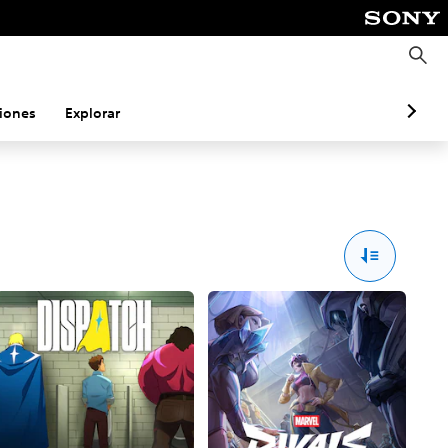
B
u
s
c
a
iones
Explorar
r