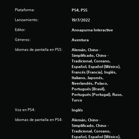
r
Plataforma:
PS4, PS5
e
Lanzamiento:
19/7/2022
Editor:
Annapurna Interactive
l
Géneros:
Aventura
l
Idiomas de pantalla en PS5:
Alemán, Chino -
a
Simplificado, Chino -
Tradicional, Coreano,
s
Español, Español (México),
Francés (Francia), Inglés,
d
Italiano, Japonés,
Neerlandés, Polaco,
e
Portugués (Brasil),
Portugués (Portugal), Ruso,
c
Turco
Voz en PS4:
Inglés
i
Idiomas de pantalla en PS4:
Alemán, Chino -
n
Simplificado, Chino -
Tradicional, Coreano,
c
Español, Español (México),