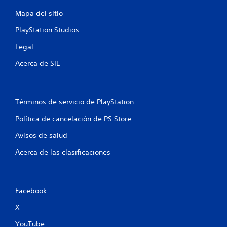
5
Mapa del sitio
4
PlayStation Studios
c
Legal
a
Acerca de SIE
l
i
Términos de servicio de PlayStation
Política de cancelación de PS Store
f
Avisos de salud
i
Acerca de las clasificaciones
c
a
Facebook
c
X
i
YouTube