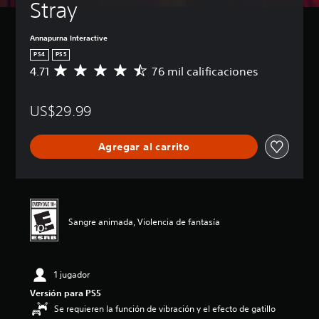
Stray
Annapurna Interactive
PS4
PS5
4.71
76 mil calificaciones
C
a
l
US$29.99
i
f
i
Agregar al carrito
c
a
c
i
ó
n
Sangre animada, Violencia de fantasía
p
r
o
m
1 jugador
e
d
Versión para PS5
i
Se requieren la función de vibración y el efecto de gatillo
o