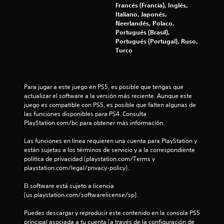
Francés (Francia), Inglés,
o
Italiano, Japonés,
Neerlandés, Polaco,
e
Portugués (Brasil),
Portugués (Portugal), Ruso,
s
Turco
t
r
Para jugar a este juego en PS5, es posible que tengas que 
actualizar el software a la versión más reciente. Aunque este 
e
juego es compatible con PS5, es posible que falten algunas de 
las funciones disponibles para PS4. Consulta 
l
PlayStation.com/bc para obtener más información.
l
Las funciones en línea requieren una cuenta para PlayStation y 
están sujetas a los términos de servicio y a la correspondiente 
a
política de privacidad (playstation.com/Terms y 
playstation.com/legal/privacy-policy).
s
El software está sujeto a licencia 
(us.playstation.com/softwarelicense/sp).
e
Puedes descargar y reproducir este contenido en la consola PS5 
n
principal asociada a tu cuenta (a través de la configuración de 