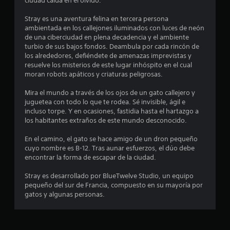
m
ciudad caída en el olvido.
e
Stray es una aventura felina en tercera persona
ambientada en los callejones iluminados con luces de neón
d
de una ciberciudad en plena decadencia y el ambiente
turbio de sus bajos fondos. Deambula por cada rincón de
i
los alrededores, defiéndete de amenazas imprevistas y
resuelve los misterios de este lugar inhóspito en el cual
o
moran robots apáticos y criaturas peligrosas.
:
Mira el mundo a través de los ojos de un gato callejero y
juguetea con todo lo que te rodea. Sé invisible, ágil e
4
incluso torpe. Y en ocasiones, fastidia hasta el hartazgo a
los habitantes extraños de este mundo desconocido.
.
En el camino, el gato se hace amigo de un dron pequeño
7
cuyo nombre es B-12. Tras aunar esfuerzos, el dúo debe
encontrar la forma de escapar de la ciudad.
1
Stray es desarrollado por BlueTwelve Studio, un equipo
pequeño del sur de Francia, compuesto en su mayoría por
e
gatos y algunas personas.
s
t