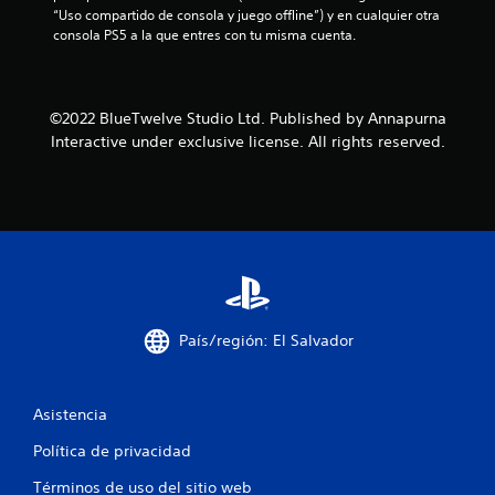
“Uso compartido de consola y juego offline”) y en cualquier otra 
u
consola PS5 a la que entres con tu misma cuenta.
n
t
©2022 BlueTwelve Studio Ltd. Published by Annapurna
Interactive under exclusive license. All rights reserved.
o
t
a
l
d
País/región: El Salvador
e
7
Asistencia
6
Política de privacidad
2
Términos de uso del sitio web