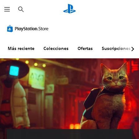
B
u
s
c
a
r
Más reciente
Colecciones
Ofertas
Suscripciones