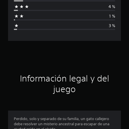
i
f
4 %
f
i
c
1 %
i
a
3 %
c
c
i
o
n
a
e
s
c
i
ó
Información legal y del
n
juego
p
r
o
Perdido, solo y separado de su familia, un gato callejero
debe resolver un misterio ancestral para escapar de una