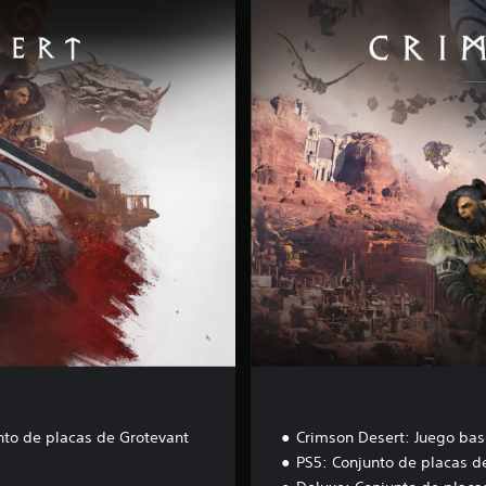
d
i
c
i
ó
n
d
e
l
u
x
e
nto de placas de Grotevant
Crimson Desert: Juego bas
PS5: Conjunto de placas d