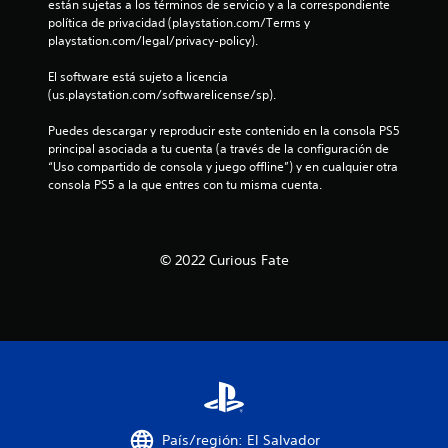
a
están sujetas a los términos de servicio y a la correspondiente 
política de privacidad (playstation.com/Terms y 
s
playstation.com/legal/privacy-policy).
e
El software está sujeto a licencia 
(us.playstation.com/softwarelicense/sp).
n
Puedes descargar y reproducir este contenido en la consola PS5 
u
principal asociada a tu cuenta (a través de la configuración de 
“Uso compartido de consola y juego offline”) y en cualquier otra 
n
consola PS5 a la que entres con tu misma cuenta.
t
o
© 2022 Curious Fate
t
a
l
d
País/región: El Salvador