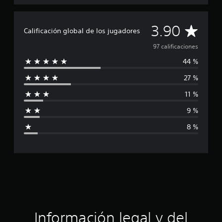
c
a
C
c
3.90
Calificación global de los jugadores
i
a
o
97 calificaciones
n
44 %
l
e
s
27 %
i
11 %
f
9 %
i
8 %
c
a
c
i
ó
Información legal y del