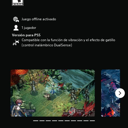
i
o
:
Juego offline activado
3
.
1 jugador
9
e
Versión para PS5
Compatible con la función de vibración y el efecto de gatillo
s
(control inalámbrico DualSense)
t
r
e
l
l
a
s
d
e
c
i
n
c
o
e
s
t