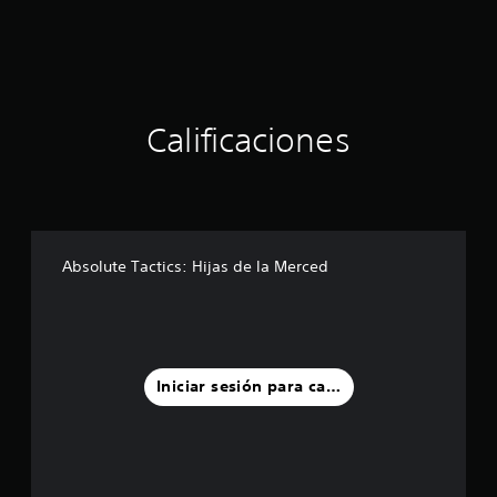
r
e
l
l
a
s
Calificaciones
e
n
u
n
t
o
t
Absolute Tactics: Hijas de la Merced
a
l
d
e
9
7
Iniciar sesión para calificar
c
a
l
i
f
i