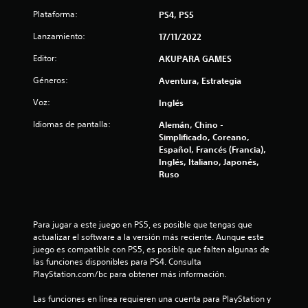
c
Plataforma:
PS4, PS5
i
Lanzamiento:
17/11/2022
n
Editor:
AKUPARA GAMES
c
Géneros:
Aventura, Estrategia
Voz:
Inglés
o
Idiomas de pantalla:
Alemán, Chino -
e
Simplificado, Coreano,
Español, Francés (Francia),
s
Inglés, Italiano, Japonés,
Ruso
t
r
Para jugar a este juego en PS5, es posible que tengas que 
e
actualizar el software a la versión más reciente. Aunque este 
juego es compatible con PS5, es posible que falten algunas de 
l
las funciones disponibles para PS4. Consulta 
PlayStation.com/bc para obtener más información.
l
Las funciones en línea requieren una cuenta para PlayStation y 