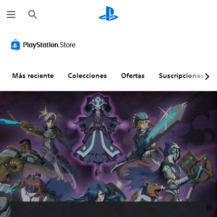
B
u
s
c
a
r
Más reciente
Colecciones
Ofertas
Suscripciones