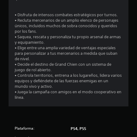
.
3
• Disfruta de intensos combates estratégicos por turnos.
• Recluta mercenarios de un amplio elenco de personajes
1
únicos, incluidos muchos de sobra conocidos y queridos
por los fans.
e
• Saquea, rescata y personaliza tu propio arsenal de armas
y equipamiento.
s
• Elige entre una amplia variedad de ventajas especiales
para personalizar a tus mercenarios a medida que suban
t
de nivel.
• Decide el destino de Grand Chien con un sistema de
r
juego de rol abierto.
• Controla territorios, entrena a los lugareños, lidera varios
e
equipos y defiéndete de las fuerzas enemigas en un
mundo vivo y activo.
l
• Juega la campaña con amigos en el modo cooperativo en
línea.
l
a
s
Plataforma:
PS4, PS5
d