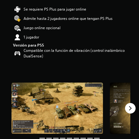
:
Se requiere PS Plus para jugar online
4
.
Admite hasta 2 jugadores online que tengan PS Plus
3
1
Juego online opcional
e
1 jugador
s
t
Versión para PS5
r
Compatible con la función de vibración (control inalámbrico
e
DualSense)
l
l
a
s
d
e
c
i
n
c
o
e
s
t
r