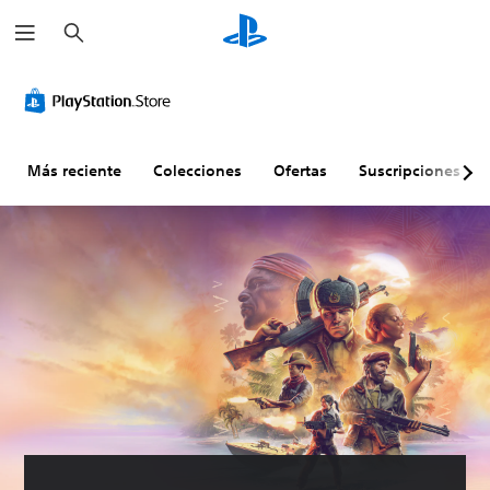
B
u
s
c
a
r
Más reciente
Colecciones
Ofertas
Suscripciones