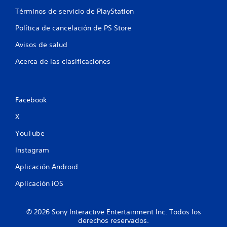
c
Términos de servicio de PlayStation
a
Política de cancelación de PS Store
Avisos de salud
c
Acerca de las clasificaciones
i
o
Facebook
n
X
e
YouTube
s
Instagram
Aplicación Android
Aplicación iOS
© 2026 Sony Interactive Entertainment Inc. Todos los
derechos reservados.