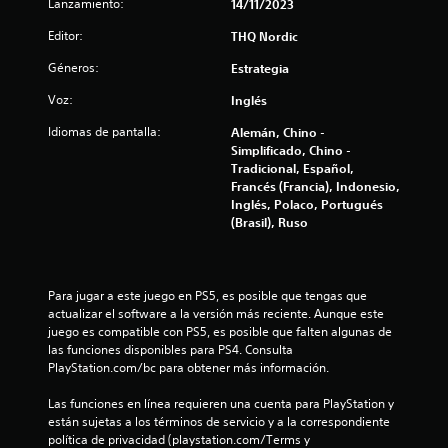
Lanzamiento:
14/11/2023
e
Editor:
THQ Nordic
c
Géneros:
Estrategia
Voz:
i
Inglés
Idiomas de pantalla:
Alemán, Chino -
n
Simplificado, Chino -
Tradicional, Español,
c
Francés (Francia), Indonesio,
Inglés, Polaco, Portugués
o
(Brasil), Ruso
e
s
Para jugar a este juego en PS5, es posible que tengas que 
actualizar el software a la versión más reciente. Aunque este 
t
juego es compatible con PS5, es posible que falten algunas de 
las funciones disponibles para PS4. Consulta 
r
PlayStation.com/bc para obtener más información.
e
Las funciones en línea requieren una cuenta para PlayStation y 
están sujetas a los términos de servicio y a la correspondiente 
l
política de privacidad (playstation.com/Terms y 