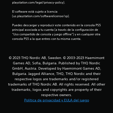
playstation.com/legal/privacy-policy).
l
El software está sujeto a licencia 
a
(us.playstation.com/softwarelicense/sp).
s
Puedes descargar y reproducir este contenido en la consola PS5 
principal asociada a tu cuenta (a través de la configuración de 
e
“Uso compartido de consola y juego offline”) y en cualquier otra 
consola PS5 a la que entres con tu misma cuenta.
n
u
© 2023 THQ Nordic AB, Sweden. © 2003-2023 Haemimont
n
Games AD, Sofia, Bulgaria. Published by THQ Nordic
GmbH, Austria. Developed by Haemimont Games AD,
t
Bulgaria. Jagged Alliance, THQ, THQ Nordic and their
respective logos are trademarks and/or registered
o
trademarks of THQ Nordic AB. All rights reserved. All other
trademarks, logos and copyrights are property of their
t
respective owners.
a
Política de privacidad y EULA del juego
l