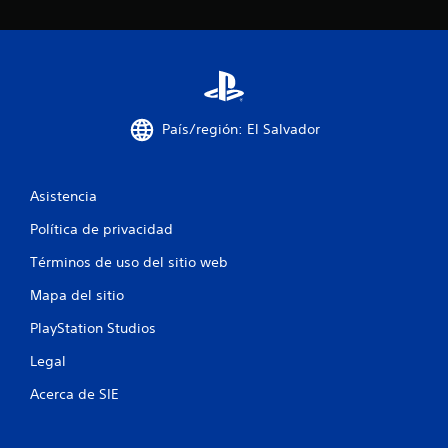
d
e
1
0
País/región: El Salvador
7
Asistencia
1
Política de privacidad
c
Términos de uso del sitio web
a
Mapa del sitio
l
PlayStation Studios
i
Legal
f
Acerca de SIE
i