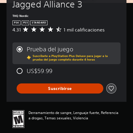
Jagged Alliance 3
THQ Nordic
PS4
PS5
STANDARD
4.31
1 mil calificaciones
C
a
l
i
Prueba del juego
f
Suscríbete a PlayStation Plus Deluxe para jugar a la
i
prueba del juego completo durante 4 horas
c
a
US$59.99
c
i
ó
Suscribirse
n
p
r
o
m
Derramamiento de sangre, Lenguaje fuerte, Referencia
e
a drogas, Temas sexuales, Violencia
d
i
o