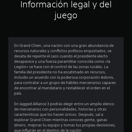
ó
Información legal y del
n
juego
p
r
o
En Grand Chien, una nación con una gran abundancia de
recursos naturales y conflictos políticos enquistados, se
m
desata de repente el caos cuando el presidente electo
desaparece y una fuerza paramilitar conocida como «la
e
Legión» se hace con el control de las zonas rurales. La
familia del presidente no ha escatimado en recursos,
d
incluido un acuerdo con la poderosa corporación Adonis,
para contratar a un grupo de hábiles mercenarios capaces
i
de encontrar al mandatario y restablecer el orden en el
país.
o
En Jagged Alliance 3 podrás elegir entre un amplio elenco
:
de mercenarios con personalidades, historias y otras
características que los hacen únicos. Después, sal a
4
explorar Grand Chien mientras conoces gente, ganas
dinero, mejoras tu equipo y tomas tus propias decisiones,
que influirán en el destino de la nación.