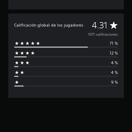
i
c
a
c
C
4.31
Calificación global de los jugadores
i
o
a
1071 calificaciones
n
e
71 %
l
s
12 %
i
4 %
f
4 %
i
9 %
c
a
c
i