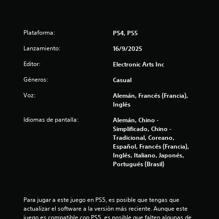
c
t
e
s
o
i
Plataforma:
PS4, PS5
d
t
a
Lanzamiento:
16/9/2025
d
a
d
Editor:
Electronic Arts Inc
e
l
Géneros:
Casual
u
s
Voz:
d
Alemán, Francés (Francia),
a
Inglés
r
e
l
Idiomas de pantalla:
Alemán, Chino -
o
Simplificado, Chino -
1
s
Tradicional, Coreano,
c
Español, Francés (Francia),
0
o
Inglés, Italiano, Japonés,
n
Portugués (Brasil)
3
t
r
0
o
l
Para jugar a este juego en PS5, es posible que tengas que 
e
7
actualizar el software a la versión más reciente. Aunque este 
s
juego es compatible con PS5, es posible que falten algunas de 