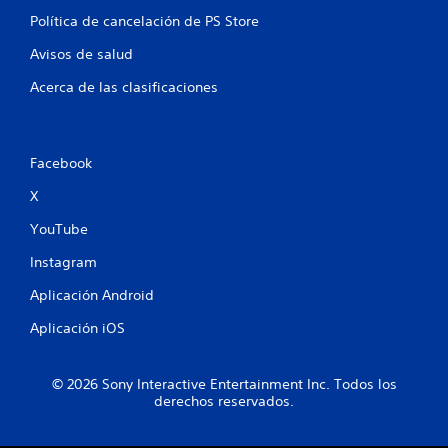
u
e
Política de cancelación de PS Store
d
Avisos de salud
e
s
Acerca de las clasificaciones
j
u
g
a
Facebook
r
s
X
i
n
YouTube
a
c
Instagram
t
i
Aplicación Android
v
a
Aplicación iOS
r
l
a
© 2026 Sony Interactive Entertainment Inc. Todos los
v
derechos reservados.
i
b