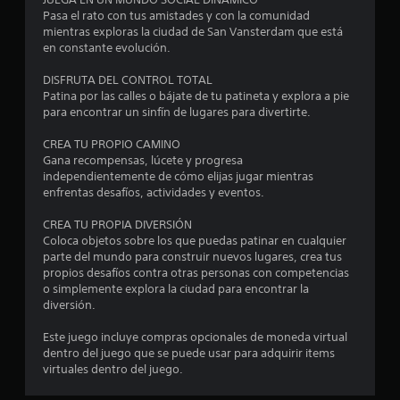
v
s
á
Pasa el rato con tus amistades y con la comunidad
i
mientras exploras la ciudad de San Vansterdam que está
c
b
t
en constante evolución.
t
r
i
a
r
DISFRUTA DEL CONTROL TOTAL
l
c
Patina por las calles o bájate de tu patineta y explora a pie
i
e
e
para encontrar un sinfín de lugares para divertirte.
ó
s
n
CREA TU PROPIO CAMINO
l
P
d
Gana recompensas, lúcete y progresa
u
e
independientemente de cómo elijas jugar mientras
e
l
l
enfrentas desafíos, actividades y eventos.
d
c
e
a
o
CREA TU PROPIA DIVERSIÓN
s
n
Coloca objetos sobre los que puedas patinar en cualquier
j
s
t
parte del mundo para construir nuevos lugares, crea tus
u
r
propios desafíos contra otras personas con competencias
g
e
o
o simplemente explora la ciudad para encontrar la
a
l
diversión.
r
n
.
s
Este juego incluye compras opcionales de moneda virtual
i
u
dentro del juego que se puede usar para adquirir items
n
virtuales dentro del juego.
n
n
e