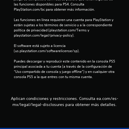
t
3
las funciones disponibles para PS4. Consulta 
á
PlayStation.com/bc para obtener más información.
c
c
t
Las funciones en línea requieren una cuenta para PlayStation y 
i
a
están sujetas a los términos de servicio y a la correspondiente 
l
política de privacidad (playstation.com/Terms y 
e
l
playstation.com/legal/privacy-policy).
s
.
i
El software está sujeto a licencia 
(us.playstation.com/softwarelicense/sp).
f
S
Puedes descargar y reproducir este contenido en la consola PS5 
e
i
principal asociada a tu cuenta (a través de la configuración de 
p
“Uso compartido de consola y juego offline”) y en cualquier otra 
u
c
consola PS5 a la que entres con tu misma cuenta.
e
d
a
e
j
c
Aplican condiciones y restricciones. Consulta ea.com/es-
u
mx/legal/legal-disclosures para obtener más detalles.
g
i
a
o
r
s