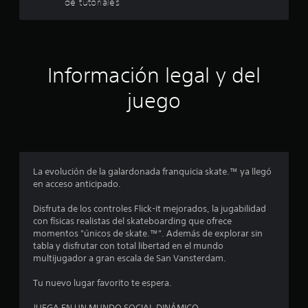
de tutoriales
p
c
c
l
a
u
u
v
e
a
l
i
d
l
s
e
q
a
u
Información legal y del
j
u
a
i
u
s
l
juego
e
g
m
r
a
d
e
m
r
n
o
e
t
s
m
e
i
e
c
o
n
La evolución de la galardonada franquicia skate.™ ya llegó
n
a
c
en acceso anticipado.
t
t
i
o
o
r
Disfruta de los controles Flick-it mejorados, la jugabilidad
.
n
a
n
con físicas realistas del skateboarding que ofrece
t
v
momentos "únicos de skate.™". Además de explorar sin
r
é
c
tabla y disfrutar con total libertad en el mundo
o
s
multijugador a gran escala de San Vansterdam.
d
l
o
e
e
Tu nuevo lugar favorito te espera.
l
e
s
a
t
JUEGA EN UN MUNDO SOCIAL DINÁMICO