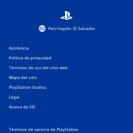
n
i
n
e
v
i
s
b
País/región: El Salvador
r
a
c
Asistencia
i
ó
Política de privacidad
n
d
Términos de uso del sitio web
e
Mapa del sitio
l
c
PlayStation Studios
o
Legal
n
t
Acerca de SIE
r
o
l
P
Términos de servicio de PlayStation