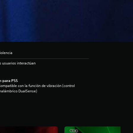
iolencia
s usuarios interactúan
n para PS5
ompatible con la función de vibración (control
nalámbrico DualSense)