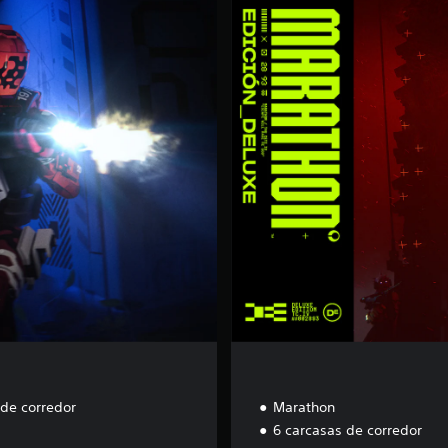
E
d
i
c
i
ó
n
D
e
l
u
x
e
 de corredor
Marathon
6 carcasas de corredor