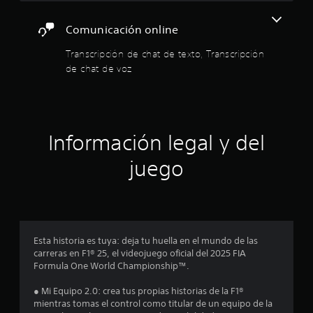
n
l
i
d
a
c
e
e
Comunicación online
k
s
l
s
s
L
o
Transcripción de chat de texto, Transcripción
.
a
d
d
de chat de voz
i
e
n
S
j
e
f
e
a
o
p
s
c
r
t
u
m
Información legal y del
e
e
i
a
.
d
c
juego
n
e
i
j
ó
c
u
n
v
g
o
i
a
s
r
Esta historia es tuya: deja tu huella en el mundo de las
e
u
carreras en F1® 25, el videojuego oficial del 2025 FIA
s
a
Formula One World Championship™.
i
s
l
n
t
● Mi Equipo 2.0: crea tus propias historias de la F1®
p
t
a
mientras tomas el control como titular de un equipo de la
u
m