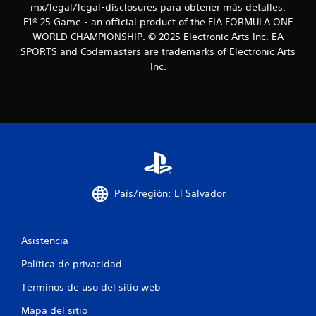
d
mx/legal/legal-disclosures para obtener más detalles.
e
F1® 25 Game - an official product of the FIA FORMULA ONE
p
WORLD CHAMPIONSHIP. © 2025 Electronic Arts Inc. EA
u
SPORTS and Codemasters are trademarks of Electronic Arts
l
Inc.
s
a
r
l
o
s
b
o
t
o
País/región: El Salvador
n
e
s
r
Asistencia
á
p
Política de privacidad
i
d
Términos de uso del sitio web
a
m
Mapa del sitio