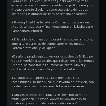
Formula 1®. El nuevo sistema de jugabilidad te permite
l
b
r
especializarte en tus áreas preferidas de gestión del equipo
i
s
y luego ponerte al volante como cualquiera de tus dos
é
e
a
pilotos de F1® durante los fines de semana de carreras.
n
c
s
l
● Braking Point 3: el legado de Konnersport está en juego.
i
e
¿Podrás contraatacar y finalmente entrar en la lucha por el
o
c
l
Campeonato Mundial?
n
o
e
m
a
● El legado de Konnersport: por primera vez en la historia,
s
u
amplía tu experiencia de Konnersport en los modos
r
n
Carrera profesional y Mi Equipo.
s
i
á
c
p
●Diseña tu propio equipo: mejora los coches de Mi Equipo
e
a
i
y de F1® World y crea diseños que reflejen mejor la Formula
a
One™ al personalizar los números de piloto. Mover y
d
n
t
cambiar el tamaño de los logotipos o rotarlos.
a
r
u
s
a
● Circuitos LIDAR precisos: experimenta 5 pistas
d
v
reconstruidas, incluida Suzuka, la favorita de la afición, con
n
e
é
modelos escaneados con láser de los recintos reales.
b
s
t
d
o
● Nuevos eventos cooperativos en línea: nuevo modo
e
t
multijugador en F1® World, donde tus amistades y tú
o
a
o
colaboran para competir contra pilotos de la IA.