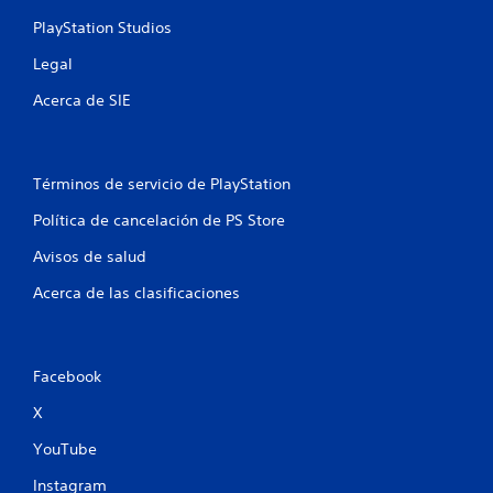
e
PlayStation Studios
n
t
Legal
e
o
Acerca de SIE
d
e
n
t
Términos de servicio de PlayStation
r
o
Política de cancelación de PS Store
d
e
Avisos de salud
u
n
Acerca de las clasificaciones
l
í
m
i
Facebook
t
e
X
d
e
YouTube
t
i
Instagram