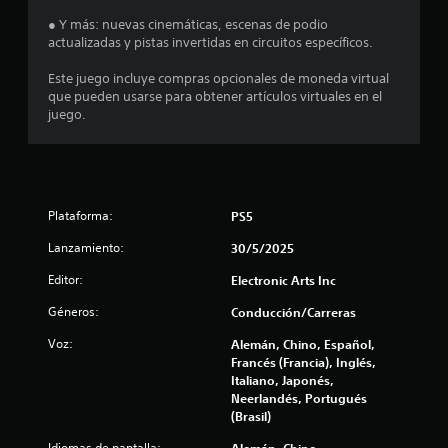
u
n
t
d
● Y más: nuevas cinemáticas, escenas de podio
e
i
actualizadas y pistas invertidas en circuitos específicos.
s
a
o
o
P
Este juego incluye compras opcionales de moneda virtual
l
v
u
que pueden usarse para obtener artículos virtuales en el
i
e
juego.
d
b
d
r
e
e
a
s
c
j
1
i
u
Plataforma:
PS5
ó
g
n
a
3
Lanzamiento:
30/5/2025
d
r
e
y
7
Editor:
Electronic Arts Inc
l
d
c
e
9
Géneros:
Conducción/Carreras
o
s
n
p
Voz:
Alemán, Chino, Español,
1
t
l
Francés (Francia), Inglés,
r
a
Italiano, Japonés,
c
o
z
Neerlandés, Portugués
l
a
(Brasil)
a
.
r
Idiomas de pantalla:
Alemán, Chino -