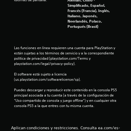
t
l
Simplificado, Español,
e
Francés (Francia), Inglés,
p
i
Italiano, Japonés,
o
Neerlandés, Polaco,
r
f
Portugués (Brasil)
l
o
i
s
m
c
Las funciones en línea requieren una cuenta para PlayStation y 
e
están sujetas a los términos de servicio y a la correspondiente 
n
a
política de privacidad (playstation.com/Terms y 
ú
playstation.com/legal/privacy-policy).
s
c
s
El software está sujeto a licencia 
i
i
(us.playstation.com/softwarelicense/sp).
n
n
o
Puedes descargar y reproducir este contenido en la consola PS5 
e
principal asociada a tu cuenta (a través de la configuración de 
c
n
“Uso compartido de consola y juego offline”) y en cualquier otra 
e
consola PS5 a la que entres con tu misma cuenta.
s
e
i
d
s
a
d
Aplican condiciones y restricciones. Consulta ea.com/es-