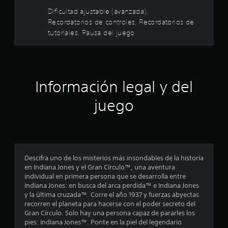
r
o
s
Dificultad ajustable (avanzada),
v
r
e
Recordatorios de controles, Recordatorios de
i
e
m
tutoriales, Pausa del juego
v
l
i
i
e
s
l
n
a
t
r
o
a
l
Información legal y del
h
a
o
s
i
juego
r
n
i
d
f
z
o
o
e
r
n
m
t
c
a
Descifra uno de los misterios más insondables de la historia
a
c
en Indiana Jones y el Gran Círculo™, una aventura
l
i
i
individual en primera persona que se desarrolla entre
y
ó
Indiana Jones: en busca del arca perdida™ e Indiana Jones
v
n
n
y la última cruzada™. Corre el año 1937 y fuerzas abyectas
e
d
recorren el planeta para hacerse con el poder secreto del
r
c
e
Gran Círculo. Solo hay una persona capaz de pararles los
t
t
pies: Indiana Jones™. Ponte en la piel del legendario
i