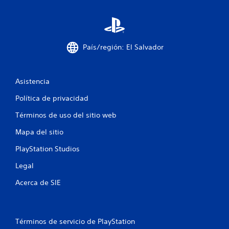
n
a
e
m
c
e
e
p
s
l
País/región: El Salvador
i
a
d
y
a
o
Asistencia
d
l
d
a
Política de privacidad
e
e
u
x
Términos de uso del sitio web
s
p
a
e
Mapa del sitio
r
r
l
i
PlayStation Studios
o
e
s
n
Legal
c
c
Acerca de SIE
o
i
n
a
t
c
r
i
o
n
Términos de servicio de PlayStation
l
e