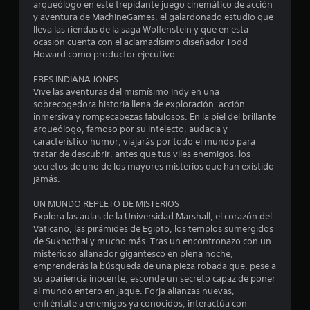
o
u
arqueólogo en este trepidante juego cinemático de acción
c
t
y aventura de MachineGames, el galardonado estudio que
a
e
o
lleva las riendas de la saga Wolfenstein y que en esta
l
r
ocasión cuenta con el aclamadísimo diseñador Todd
d
i
s
Howard como productor ejecutivo.
e
a
c
l
t
ERES INDIANA JONES
a
d
Vive las aventuras del mismísimo Indy en una
d
e
r
sobrecogedora historia llena de exploración, acción
a
l
inmersiva y rompecabezas fabulosos. En la piel del brillante
j
g
e
arqueólogo, famoso por su intelecto, audacia y
o
a
característico humor, viajarás por todo el mundo para
y
m
l
tratar de descubrir, antes que tus viles enemigos, los
s
e
secretos de uno de los mayores misterios que han existido
t
p
jamás.
l
i
l
c
a
UN MUNDO REPLETO DE MISTERIOS
a
k
y
Explora las aulas de la Universidad Marshall, el corazón del
a
e
Vaticano, las pirámides de Egipto, los templos sumergidos
s
n
n
de Sukhothai y mucho más. Tras un encontronazo con un
a
c
misterioso allanador gigantesco en plena noche,
l
e
u
emprenderás la búsqueda de una pieza robada que, pese a
ó
a
su apariencia inocente, esconde un secreto capaz de poner
g
n
l
al mundo entero en jaque. Forja alianzas nuevas,
i
q
enfréntate a enemigos ya conocidos, interactúa con
c