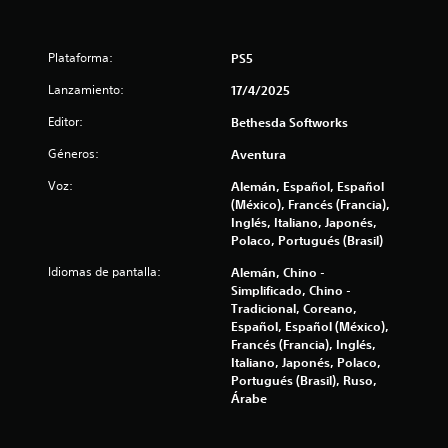
1
e
e
g
1
d
o
e
Plataforma:
PS5
P
c
j
u
Lanzamiento:
17/4/2025
u
e
a
g
d
Editor:
Bethesda Softworks
a
e
l
Géneros:
r
Aventura
s
p
s
i
Voz:
Alemán, Español, Español
a
i
(México), Francés (Francia),
u
f
n
Inglés, Italiano, Japonés,
s
c
Polaco, Portugués (Brasil)
a
i
o
r
Idiomas de pantalla:
Alemán, Chino -
n
e
c
Simplificado, Chino -
t
l
Tradicional, Coreano,
r
j
a
Español, Español (México),
o
u
Francés (Francia), Inglés,
e
l
c
Italiano, Japonés, Polaco,
g
e
Portugués (Brasil), Ruso,
o
s
Árabe
i
e
d
n
e
o
c