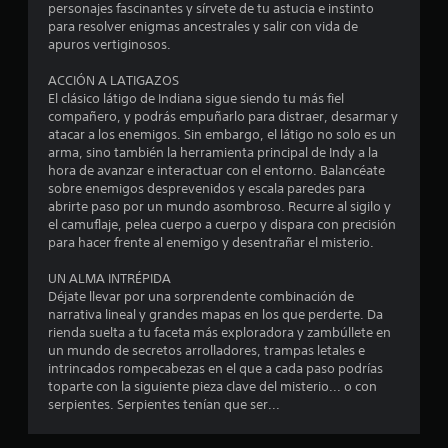
u
u
personajes fascinantes y sírvete de tu astucia e instinto
o
i
para resolver enigmas ancestrales y salir con vida de
q
n
e
apuros vertiginosos.
u
r
e
t
m
ACCIÓN A LATIGAZOS
s
o
El clásico látigo de Indiana sigue siendo tu más fiel
e
o
m
compañero, y podrás empuñarlo para distraer, desarmar y
u
e
atacar a los enemigos. Sin embargo, el látigo no solo es un
s
t
n
arma, sino también la herramienta principal de Indy a la
e
t
hora de avanzar e interactuar con el entorno. Balancéate
e
a
o
sobre enemigos desprevenidos y escala paredes para
n
.
abrirte paso por un mundo asombroso. Recurre al sigilo y
e
l
el camuflaje, pelea cuerpo a cuerpo y dispara con precisión
l
para hacer frente al enemigo y desentrañar el misterio.
j
P
d
u
a
UN ALMA INTRÉPIDA
e
u
e
Déjate llevar por una sorprendente combinación de
g
s
narrativa lineal y grandes mapas en los que perderte. Da
o
a
1
rienda suelta a tu faceta más exploradora y zambúllete en
.
d
un mundo de secretos arrolladores, trampas letales e
3
e
intrincados rompecabezas en el que a cada paso podrías
S
toparte con la siguiente pieza clave del misterio... o con
l
e
2
serpientes. Serpientes tenían que ser...
j
p
u
u