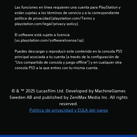
m
u
Las funciones en línea requieren una cuenta para PlayStation y 
n
o
a
están sujetas a los términos de servicio y a la correspondiente 
v
l
política de privacidad (playstation.com/Terms y 
e
i
q
playstation.com/legal/privacy-policy).
u
m
s
i
i
El software está sujeto a licencia 
e
e
(us.playstation.com/softwarelicense/sp).
r
n
m
t
Puedes descargar y reproducir este contenido en la consola PS5 
o
principal asociada a tu cuenta (a través de la configuración de 
o
m
“Uso compartido de consola y juego offline”) y en cualquier otra 
P
e
consola PS5 a la que entres con tu misma cuenta.
u
n
e
t
d
o
e
d
© & ™ 2025 Lucasfilm Ltd. Developed by MachineGames
s
u
Sweden AB and published by ZeniMax Media Inc. All rights
j
r
u
a
reserved.
g
n
Política de privacidad y EULA del juego
a
t
r
e
s
e
i
l
n
g