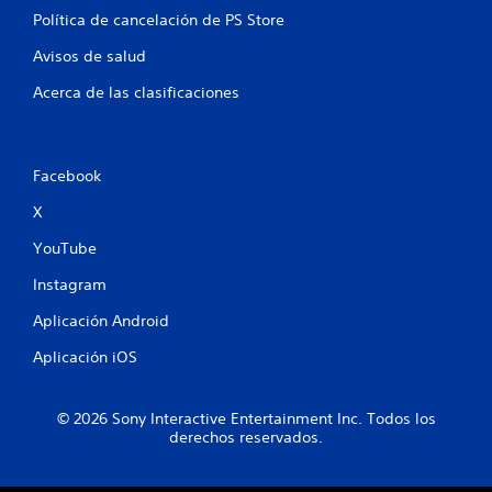
e
m
Política de cancelación de PS Store
s
á
Avisos de salud
d
t
e
i
Acerca de las clasificaciones
m
c
o
a
v
(
i
s
Facebook
m
o
i
l
X
e
o
n
e
YouTube
t
l
o
j
Instagram
.
u
e
Aplicación Android
g
S
o
Aplicación iOS
e
o
p
f
u
f
© 2026 Sony Interactive Entertainment Inc. Todos los
l
e
derechos reservados.
i
d
n
e