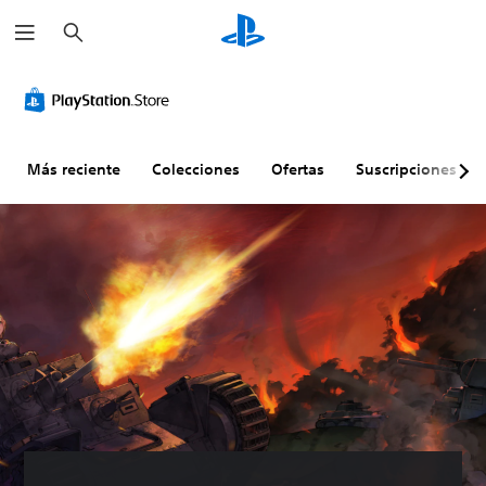
B
u
s
c
a
r
Más reciente
Colecciones
Ofertas
Suscripciones