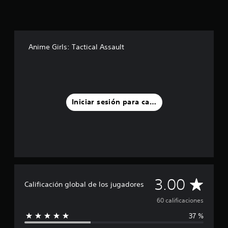
l
l
a
s
e
Anime Girls: Tactical Assault
n
u
n
t
o
t
Iniciar sesión para calificar
a
l
d
e
6
0
c
a
C
3.00
l
Calificación global de los jugadores
i
a
60 calificaciones
f
i
37 %
l
c
a