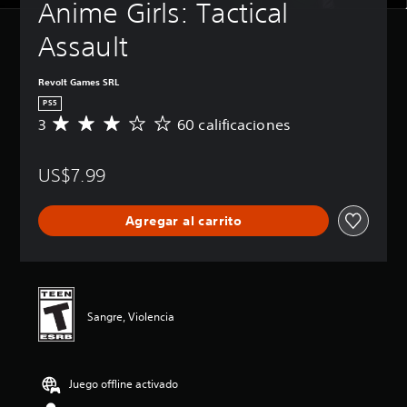
Anime Girls: Tactical 
Assault
Revolt Games SRL
PS5
3
60 calificaciones
C
a
l
US$7.99
i
f
i
Agregar al carrito
c
a
c
i
ó
n
Sangre, Violencia
p
r
o
m
Juego offline activado
e
d