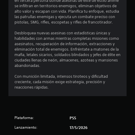
en tercera persona donde asesinas de élite de estilo anime
m
se infiltran en territorios enemigos, eliminan objetivos de
alto valor y escapan con vida. Planifica tu enfoque, estudia
e
las patrullas enemigas y ejecuta un combate preciso con
pistolas, SMG, rifles, escopetas y rifles de francotirador.
d
Desbloquea nuevas asesinas con estadísticas únicas y
i
habilidades con armas mientras completas misiones como
asesinatos, recuperación de información, extracciones y
o
eliminación total de enemigos. Enfréntate a matones de la
mafia, letales sicarios, soldados blindados y jefes de élite en
:
ciudades llenas de neón, almacenes, azoteas y mansiones
abandonadas.
3
Con munición limitada, intensos tiroteos y dificultad
e
creciente, cada misión exige estrategia, precisión y
reacciones rápidas.
s
t
r
Plataforma:
PS5
e
Lanzamiento:
17/5/2026