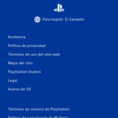
s
t
País/región: El Salvador
r
e
Asistencia
l
Política de privacidad
l
Términos de uso del sitio web
a
Mapa del sitio
s
PlayStation Studios
e
Legal
n
Acerca de SIE
u
n
Términos de servicio de PlayStation
Política de cancelación de PS Store