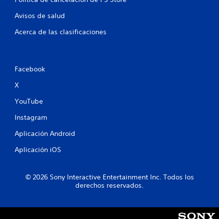
t
Avisos de salud
o
Acerca de las clasificaciones
t
a
Facebook
l
X
d
YouTube
e
Instagram
6
Aplicación Android
0
Aplicación iOS
c
© 2026 Sony Interactive Entertainment Inc. Todos los
a
derechos reservados.
l