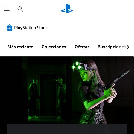
B
u
s
c
a
r
Más reciente
Colecciones
Ofertas
Suscripciones