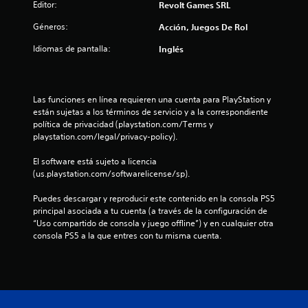
Editor:
l
Revolt Games SRL
Géneros:
Acción, Juegos De Rol
l
Idiomas de pantalla:
Inglés
a
s
Las funciones en línea requieren una cuenta para PlayStation y 
d
están sujetas a los términos de servicio y a la correspondiente 
política de privacidad (playstation.com/Terms y 
e
playstation.com/legal/privacy-policy).
c
El software está sujeto a licencia 
(us.playstation.com/softwarelicense/sp).
i
Puedes descargar y reproducir este contenido en la consola PS5 
n
principal asociada a tu cuenta (a través de la configuración de 
“Uso compartido de consola y juego offline”) y en cualquier otra 
c
consola PS5 a la que entres con tu misma cuenta.
o
e