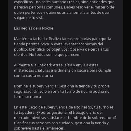
específicos - no seres humanos reales, sino entidades que
parecen personas comunes. Debes resolver el misterio de
quién pertenece y quién es una anomalía antes de que
salgan de tu vista.
Las Reglas de la Noche
Mantén tu fachada: Realiza tareas ordinarias para que la
tienda parezca "viva" y evita levantar sospechas del
público. Identifica los objetivos: Observa de cerca a tus
clientes. No todos son lo que parecen.
Alimenta a la Entidad: Atrae, aísla y envía a estas
misteriosas criaturas a la dimensión oscura para cumplir
con tu cuota nocturna.
Domina la supervivencia: Gestiona la tienda y tu propia
seguridad. Un solo error y tu turno de noche podría no
terminar nunca.
En este juego de supervivencia de alto riesgo, tu turno es
tu tapadera. ¿Podrás gestionar el trabajo diario del
mercado mientras satisfaces el hambre de lo sobrenatural?
Planifica tus acciones con cuidado, gestiona la tienda y
sobrevive hasta el amanecer.