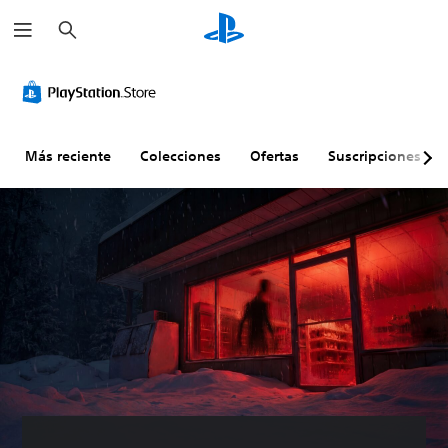
B
u
s
c
a
r
Más reciente
Colecciones
Ofertas
Suscripciones