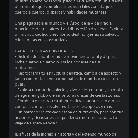
mundo abierto posapocalíptico que cuenta con un sistema
m
de combate que combina artes marciales con ataques
cuerpo a cuerpo, disparos y habilidades mutantes.
e
Una plaga asola el mundo y el Árbol de la Vida irradia
d
muerte desde sus raíces. Las tribus están divididas. Explora
un mundo caótico y escribe su destino: ¿serás su salvador
i
o lo sumirás en la oscuridad?
o
CARACTERÍSTICAS PRINCIPALES
- Disfruta de una libertad de movimiento total y dispara,
:
lucha cuerpo a cuerpo o usa los poderes de tus
mutaciones.
3
- Reprograma tu estructura genética, cambia de aspecto y
juega con mutaciones como patas de mantis o colas con
.
púas.
- Explora un mundo abierto y vivo a pie, en robot, en moto
8
de agua, en globo o en monturas únicas de ciertas zonas.
- Combina piezas y crea ataques devastadores con armas
cuerpo a cuerpo, revólveres, fusiles, escopetas y más.
e
- Un narrador relata cada etapa de tu travesía, pero son tus
acciones y decisiones las que decidirán cómo acabará tu
s
viaje de supervivencia."
t
¡Disfruta de la increíble historia y del extenso mundo de