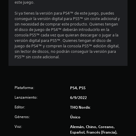
o
este juego.
e
Si ya tienes la versión para PS4™ de este juego, puedes
conseguir la versión digital para PS5™ sin coste adicional y
s
sin necesidad de comprar este producto. Quienes tengan
el disco de juego de PS4™ deberán introducirlo en la
consola PS5™ cada vez que quieran descargar o jugar a la
t
versión digital para PS5™. Quienes tengan el disco de
juego de PS4™ y compren la consola PS5™ edición digital,
r
sin lector de discos, no podrán conseguir la versión para
PS5™ sin coste adicional.
e
l
l
Plataforma:
PS4, PS5
a
Lanzamiento:
6/9/2022
s
Editor:
THQ Nordic
e
Géneros:
Único
n
Voz:
Alemán, Chino, Coreano,
Español, Francés (Francia),