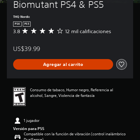
Biomutant PS4 & PS5
THQ Nordic
PS4
PS5
3.8
12 mil calificaciones
C
a
l
US$39.99
i
f
i
Agregar al carrito
c
a
c
i
ó
Consumo de tabaco, Humor negro, Referencia al
n
alcohol, Sangre, Violencia de fantasía
p
r
o
m
1 jugador
e
d
Versión para PS5
i
Compatible con la función de vibración (control inalámbrico
o
DualSense)