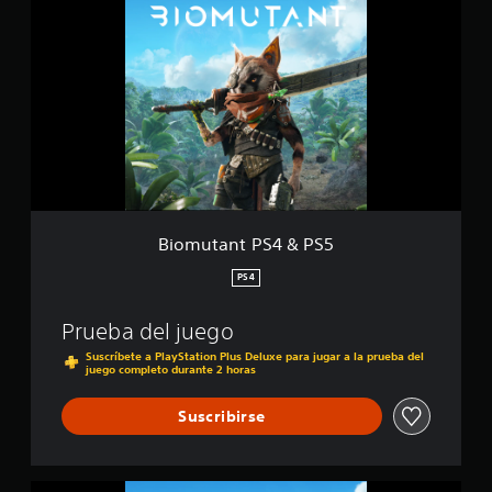
l
o
l
m
a
u
s
t
e
a
n
n
u
t
n
P
t
S
o
4
t
&
a
P
Biomutant PS4 & PS5
l
S
d
5
PS4
e
1
Prueba del juego
2
m
Suscríbete a PlayStation Plus Deluxe para jugar a la prueba del
juego completo durante 2 horas
i
l
c
Suscribirse
a
l
i
f
B