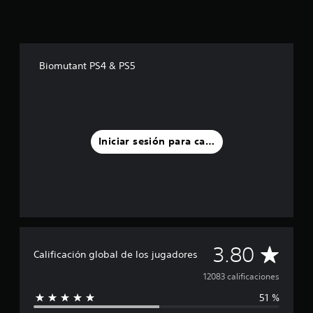
Biomutant PS4 & PS5
Iniciar sesión para calificar
C
3.80
Calificación global de los jugadores
a
12083 calificaciones
51 %
l