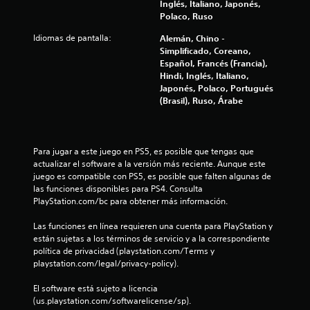
u
Inglés, Italiano, Japonés,
Polaco, Ruso
n
Idiomas de pantalla:
Alemán, Chino -
Simplificado, Coreano,
t
Español, Francés (Francia),
Hindi, Inglés, Italiano,
o
Japonés, Polaco, Portugués
(Brasil), Ruso, Árabe
t
a
Para jugar a este juego en PS5, es posible que tengas que 
l
actualizar el software a la versión más reciente. Aunque este 
juego es compatible con PS5, es posible que falten algunas de 
d
las funciones disponibles para PS4. Consulta 
PlayStation.com/bc para obtener más información.
e
Las funciones en línea requieren una cuenta para PlayStation y 
1
están sujetas a los términos de servicio y a la correspondiente 
política de privacidad (playstation.com/Terms y 
2
playstation.com/legal/privacy-policy).
0
El software está sujeto a licencia 
(us.playstation.com/softwarelicense/sp).