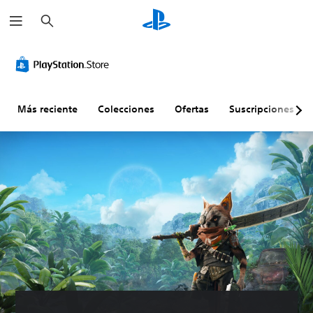
B
u
s
c
a
r
Más reciente
Colecciones
Ofertas
Suscripciones