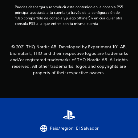
8
Puedes descargar y reproducir este contenido en la consola PS5 
3
principal asociada a tu cuenta (a través de la configuración de 
“Uso compartido de consola y juego offline”) y en cualquier otra 
c
consola PS5 a la que entres con tu misma cuenta.
a
l
© 2021 THQ Nordic AB. Developed by Experiment 101 AB.
Biomutant, THQ and their respective logos are trademarks
i
and/or registered trademarks of THQ Nordic AB. All rights
reserved. All other trademarks, logos and copyrights are
f
property of their respective owners.
i
c
a
c
i
País/región: El Salvador