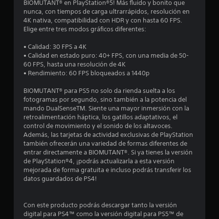
BIOMUTANT® en PlayStation®5! Más fluido y bonito que
r
nunca, con tiempos de carga ultrarrápidos, resolución en
4K nativa, compatibilidad con HDR y con hasta 60 FPS.
e
Elige entre tres modos gráficos diferentes:
l
• Calidad: 30 FPS a 4K
• Calidad en estado puro: 40+ FPS, con una media de 50-
l
60 FPS, hasta una resolución de 4K
• Rendimiento: 60 FPS bloqueados a 1440p
a
BIOMUTANT® para PS5 no solo da rienda suelta a los
s
fotogramas por segundo, sino también a la potencia del
mando DualSenseTM. Siente una mayor inmersión con la
d
retroalimentación háptica, los gatillos adaptativos, el
control de movimiento y el sonido de los altavoces.
e
Además, las tarjetas de actividad exclusivas de PlayStation
también ofrecerán una variedad de formas diferentes de
c
entrar directamente a BIOMUTANT®. Si ya tienes la versión
de PlayStation®4, ¡podrás actualizarla a esta versión
i
mejorada de forma gratuita e incluso podrás transferir los
datos guardados de PS4!
n
c
Con este producto podrás descargar tanto la versión
digital para PS4™ como la versión digital para PS5™ de