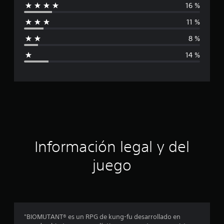
16 %
i
11 %
f
8 %
i
14 %
c
a
c
i
ó
Información legal y del
n
juego
p
r
o
"BIOMUTANT® es un RPG de kung-fu desarrollado en