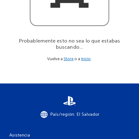
u
e
e
s
t
a
b
Probablemente esto no sea lo que estabas
a
buscando...
s
b
Vuelve a
Store
o a
Inicio
.
u
s
c
a
n
d
o
.
.
.
País/región: El Salvador
Asistencia