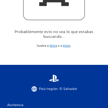
u
e
e
s
t
a
b
Probablemente esto no sea lo que estabas
a
buscando...
s
b
Vuelve a
Store
o a
Inicio
.
u
s
c
a
n
d
o
.
.
.
País/región: El Salvador
Asistencia