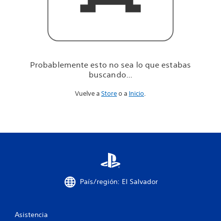
u
e
e
s
t
a
b
Probablemente esto no sea lo que estabas
a
buscando...
s
b
Vuelve a
Store
o a
Inicio
.
u
s
c
a
n
d
o
.
.
.
País/región: El Salvador
Asistencia