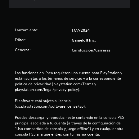
a
o
o
e
n
.
n
s
e
t
s
e
R
e
d
m
Lanzamiento:
17/7/2024
e
e
o
c
s
n
l
Editor:
Gameloft Inc.
o
e
e
n
r
u
Géneros:
s
Conducción/Carreras
s
t
d
i
o
n
a
b
s
t
i
d
t
Las funciones en línea requieren una cuenta para PlayStation y 
o
l
u
están sujetas a los términos de servicio y a la correspondiente 
r
i
r
política de privacidad (playstation.com/Terms y 
o
i
d
a
playstation.com/legal/privacy-policy).
o
a
n
t
s
d
t
El software está sujeto a licencia 
d
d
e
(us.playstation.com/softwarelicense/sp).
a
e
e
e
l
l
Puedes descargar y reproducir este contenido en la consola PS5 
t
l
o
g
principal asociada a tu cuenta (a través de la configuración de 
u
s
a
“Uso compartido de consola y juego offline”) y en cualquier otra 
d
t
j
m
consola PS5 a la que entres con tu misma cuenta.
o
o