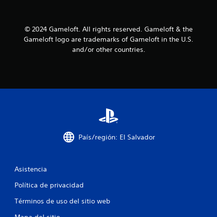
e
e
r
y
p
i
s
l
2
a
t
a
© 2024 Gameloft. All rights reserved. Gameloft & the
i
l
y
Gameloft logo are trademarks of Gameloft in the U.S.
9
c
.
e
and/or other countries.
k
s
c
s
P
.
u
a
e
S
d
l
e
e
s
p
i
r
u
e
f
e
v
País/región: El Salvador
d
i
i
e
s
j
a
c
Asistencia
u
r
g
l
a
Política de privacidad
a
a
i
r
Términos de uso del sitio web
c
n
s
f