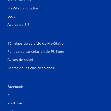
Mapa del sitio
i
i
o
n
r
PlayStation Studios
o
p
m
u
Legal
a
n
l
c
Acerca de SIE
s
i
e
ó
a
n
c
s
d
i
Términos de servicio de PlayStation
e
o
t
n
Política de cancelación de PS Store
u
e
t
Avisos de salud
s
o
r
r
Acerca de las clasificaciones
á
i
a
p
l
i
d
d
Facebook
e
a
l
s
X
g
d
a
YouTube
e
m
b
e