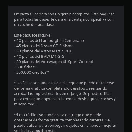
d
q
c
i
e
u
c
Empieza tu carrera con un garaje completo. Este paquete
l
e
i
a
para todas las clases te dará una ventaja competitiva con
j
p
)
un coche de cada clase.
u
o
n
S
e
d
Este paquete incluye:
e
g
r
c
- 40 planos del Lamborghini Centenario
o
o
í
- 45 planos del Nissan GT-R Nismo
f
e
a
o
- 30 planos del Aston Martin DB11
r
n
n
- 40 planos del BMW M4 GTS
e
c
r
e
- 20 planos del Volkswagen XL Sport Concept
c
u
e
- 500 fichas*
e
a
s
s
- 350.000 créditos**
n
l
u
a
q
l
t
*Las fichas son una divisa del juego que puede obtenerse
l
u
t
de forma gratuita completando desafíos o realizando
g
i
a
r
acrobacias impresionantes en el juego. Se puede utilizar
u
e
r
para conseguir objetos en la tienda, desbloquear coches y
n
r
v
e
mucho más.
a
m
i
s
o
s
l
**Los créditos son una divisa del juego que puede
o
m
u
obtenerse de forma gratuita completando carreras. Se
p
e
a
l
puede utilizar para conseguir objetos en la tienda, mejorar
c
n
l
vehículos y mucho más.
i
t
m