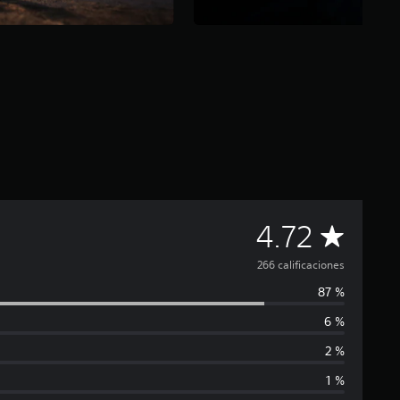
C
4.72
a
266 calificaciones
87 %
l
6 %
i
2 %
f
1 %