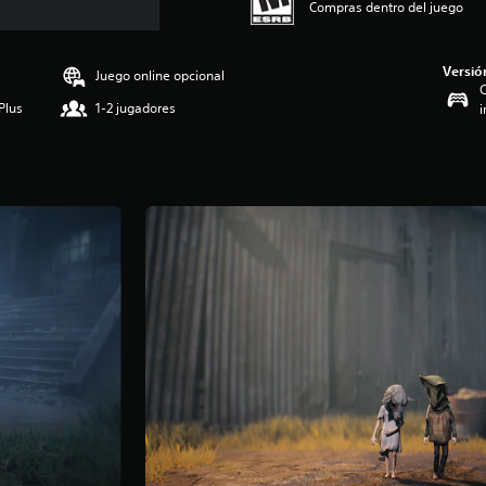
Compras dentro del juego
Versió
Juego online opcional
C
Plus
1-2 jugadores
i