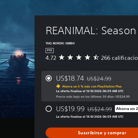
REANIMAL: Season
THQ NORDIC GMBH
PS5
4.72
266 calificaci
C
a
l
i
US$18.74
US$24.99
Rebajado del precio orig
f
Ahorra un 5 % más con PlayStation Plus
i
La oferta finaliza el 13/8/2026 06:59 AM UTC
c
Precio más bajo en los últimos 30 días: US$24.99
a
c
US$19.99
US$24.99
Ahorra un 
i
Rebajado del precio orig
ó
La oferta finaliza el 13/8/2026 06:59 AM UTC
n
p
Suscribirse y comprar
r