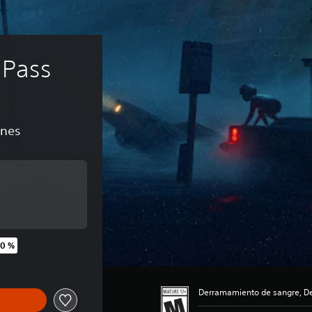
 Pass
ones
inal de US$24.99
20 %
inal de US$24.99
Derramamiento de sangre, De