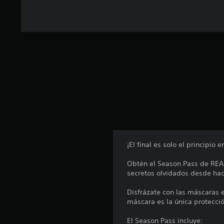
2
6
6
c
a
l
i
f
i
c
a
c
i
o
n
e
¡El final es solo el principio 
s
Obtén el Season Pass de REA
secretos olvidados desde hac
Disfrázate con las máscaras 
máscara es la única protecció
El Season Pass incluye: