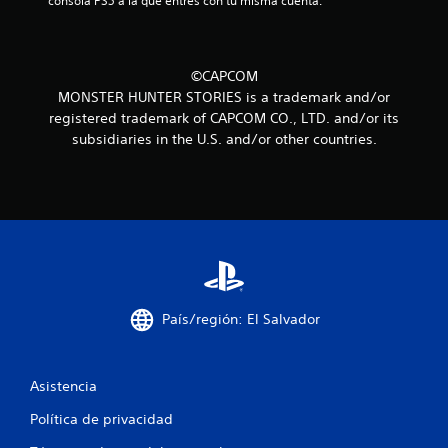
consola PS5 a la que entres con tu misma cuenta.
i
n
©CAPCOM
c
MONSTER HUNTER STORIES is a trademark and/or
registered trademark of CAPCOM CO., LTD. and/or its
o
subsidiaries in the U.S. and/or other countries.
e
s
t
r
e
País/región: El Salvador
l
l
Asistencia
Política de privacidad
a