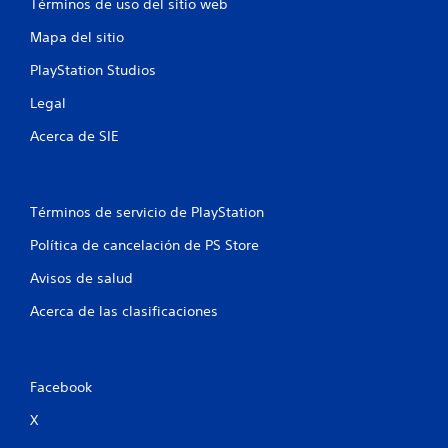
Términos de uso del sitio web
s
Mapa del sitio
e
PlayStation Studios
n
Legal
u
Acerca de SIE
n
t
Términos de servicio de PlayStation
o
Política de cancelación de PS Store
t
Avisos de salud
a
Acerca de las clasificaciones
l
d
Facebook
e
X