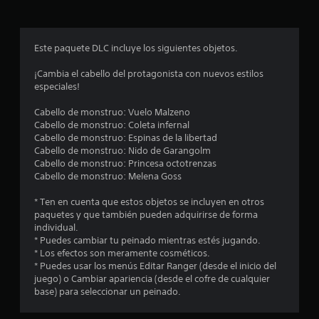
r
o
Este paquete DLC incluye los siguientes objetos.
m
¡Cambia el cabello del protagonista con nuevos estilos
especiales!
e
Cabello de monstruo: Vuelo Malzeno
d
Cabello de monstruo: Coleta infernal
Cabello de monstruo: Espinas de la libertad
i
Cabello de monstruo: Nido de Garangolm
Cabello de monstruo: Princesa octotrenzas
o
Cabello de monstruo: Melena Goss
:
* Ten en cuenta que estos objetos se incluyen en otros
paquetes y que también pueden adquirirse de forma
4
individual.
* Puedes cambiar tu peinado mientras estés jugando.
.
* Los efectos son meramente cosméticos.
* Puedes usar los menús Editar Ranger (desde el inicio del
8
juego) o Cambiar apariencia (desde el cofre de cualquier
base) para seleccionar un peinado.
3