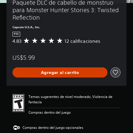
Paquete DLC de cabello de monstruo 
para Monster Hunter Stories 3: Twisted 
Reflection
Capcom U.S.A., Inc.
PS5
4.83
12 calificaciones
C
a
l
US$5.99
i
f
i
Agregar al carrito
c
a
c
i
ó
Temas sugerentes de nivel moderado, Violencia de
n
fantasía
p
r
Compras dentro del juego
o
m
e
Compras dentro del juego opcionales
d