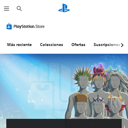
B
u
s
c
a
r
Más reciente
Colecciones
Ofertas
Suscripciones