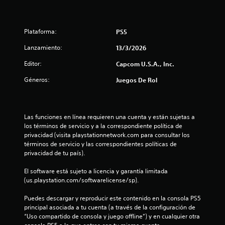
e
s
Plataforma:
PS5
t
Lanzamiento:
13/3/2026
Editor:
Capcom U.S.A., Inc.
r
Géneros:
Juegos De Rol
e
l
Las funciones en línea requieren una cuenta y están sujetas a 
l
los términos de servicio y a la correspondiente política de 
privacidad (visita playstationnetwork.com para consultar los 
a
términos de servicio y las correspondientes políticas de 
privacidad de tu país).
s
El software está sujeto a licencia y garantía limitada 
d
(us.playstation.com/softwarelicense/sp).
e
Puedes descargar y reproducir este contenido en la consola PS5 
principal asociada a tu cuenta (a través de la configuración de 
c
“Uso compartido de consola y juego offline”) y en cualquier otra 