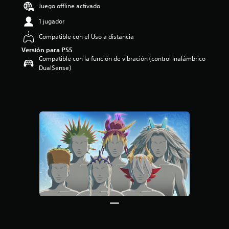
Juego offline activado
i
o
1 jugador
:
4
Compatible con el Uso a distancia
.
Versión para PS5
8
Compatible con la función de vibración (control inalámbrico
3
DualSense)
e
s
t
r
e
l
l
a
s
d
e
c
i
n
c
o
e
s