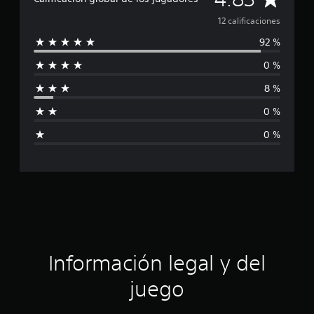
f
i
a
12 calificaciones
c
a
92 %
l
c
i
0 %
i
o
8 %
n
f
e
0 %
s
i
0 %
c
a
c
i
ó
Información legal y del
n
juego
p