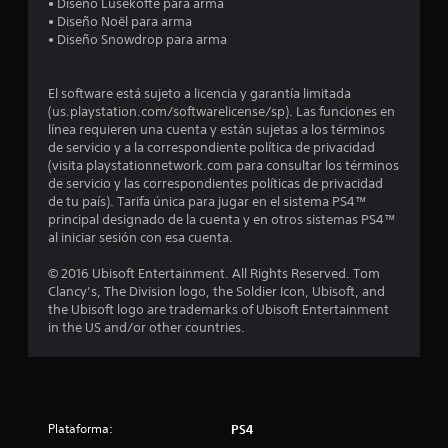
• Diseño Lusekofte para arma
i
• Diseño Noël para arma
• Diseño Snowdrop para arma
o
:
El software está sujeto a licencia y garantía limitada
(us.playstation.com/softwarelicense/sp). Las funciones en
4
línea requieren una cuenta y están sujetas a los términos
de servicio y a la correspondiente política de privacidad
.
(visita playstationnetwork.com para consultar los términos
de servicio y las correspondientes políticas de privacidad
3
de tu país). Tarifa única para jugar en el sistema PS4™
principal designado de la cuenta y en otros sistemas PS4™
al iniciar sesión con esa cuenta.
6
© 2016 Ubisoft Entertainment. All Rights Reserved. Tom
e
Clancy’s, The Division logo, the Soldier Icon, Ubisoft, and
the Ubisoft logo are trademarks of Ubisoft Entertainment
s
in the US and/or other countries.
t
r
e
Plataforma:
PS4