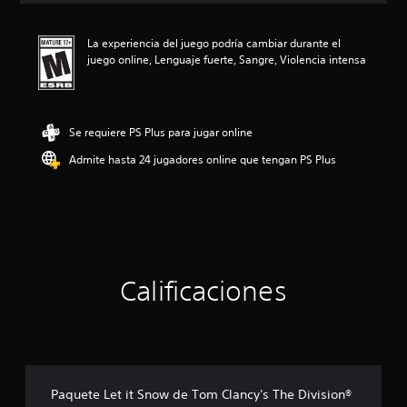
i
ó
La experiencia del juego podría cambiar durante el
n
juego online, Lenguaje fuerte, Sangre, Violencia intensa
p
r
o
m
e
Se requiere PS Plus para jugar online
d
Admite hasta 24 jugadores online que tengan PS Plus
i
o
:
4
.
3
6
e
Calificaciones
s
t
r
e
l
l
a
Paquete Let it Snow de Tom Clancy's The Division®
s