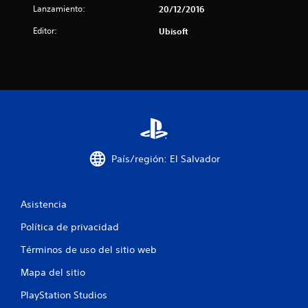
l
Lanzamiento:
20/12/2016
Editor:
Ubisoft
l
a
s
d
e
País/región: El Salvador
c
i
Asistencia
n
Política de privacidad
c
Términos de uso del sitio web
o
Mapa del sitio
e
PlayStation Studios