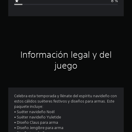
8 %
l
d
c
e
1
a
1
9
c
c
a
i
l
i
ó
Información legal y del
f
i
n
juego
c
a
p
c
i
r
o
n
o
Celebra esta temporada y llénate del espíritu navideño con
e
estos cálidos suéteres festivos y diseños para armas. Este
s
m
paquete incluye:
• Suéter navideño Noël
e
• Suéter navideño Yuletide
• Diseño Claus para arma
d
• Diseño Jengibre para arma