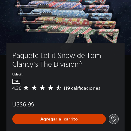
Paquete Let it Snow de Tom 
Clancy's The Division®
Ubisoft
PS4
4.36
119 calificaciones
C
a
l
US$6.99
i
f
i
Agregar al carrito
c
a
c