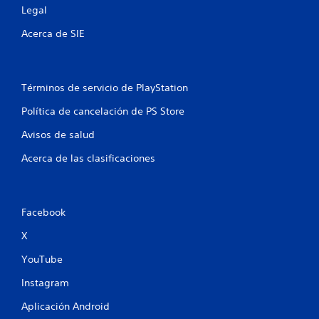
s
Legal
t
Acerca de SIE
r
e
Términos de servicio de PlayStation
Política de cancelación de PS Store
l
Avisos de salud
l
Acerca de las clasificaciones
a
s
Facebook
e
X
n
YouTube
u
Instagram
n
Aplicación Android